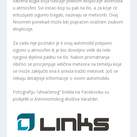
vatrena kugla koja nastaje prilikom eksplozije asteroida
u atmosferi. Svi ostaci koji su pali na tlo, a za koje će
entuzijasti sigurno tragati, nazivaju se meteoriti. Ovaj
fenomen ponekad može biti popraćen snažnim zvukom
eksplozije.
Za sada nije poznato je li ovaj automobil potpuno
izgorio u atmosferi ili je bio dovoljno velik da neki
njegovi dijelovi padnu na tlo. Nakon promatranja
obično se procjenjuje veličina meteora na temelju koje
se može zaključiti ima li smisla tražiti meteorit. Još se
čekaju detaljnije informacije o ovom automobilu
Fotografiju “uhvaćenog” bolida na Facebooku su
podijelili iz Astronomskog društva Varaždin.