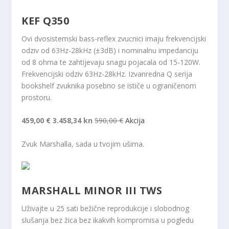
KEF Q350
Ovi dvosistemski bass-reflex zvucnici imaju frekvencijski
odziv od 63Hz-28kHz (±3dB) i nominalnu impedanciju
od 8 ohma te zahtijevaju snagu pojacala od 15-120W.
Frekvencijski odziv 63Hz-28kHz. Izvanredna Q serija
bookshelf zvuknika posebno se ističe u ograničenom
prostoru.
459,00 €
3.458,34 kn
590,00 €
Akcija
Zvuk Marshalla, sada u tvojim ušima.
MARSHALL MINOR III TWS
Uživajte u 25 sati bežične reprodukcije i slobodnog
slušanja bez žica bez ikakvih kompromisa u pogledu