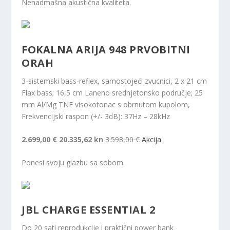
Nenadmašna akustična kvaliteta.
FOKALNA ARIJA 948 PRVOBITNI
ORAH
3-sistemski bass-reflex, samostojeći zvucnici, 2 x 21 cm
Flax bass; 16,5 cm Laneno srednjetonsko područje; 25
mm Al/Mg TNF visokotonac s obrnutom kupolom,
Frekvencijski raspon (+/- 3dB): 37Hz – 28kHz
2.699,00 €
20.335,62 kn
3.598,00 €
Akcija
Ponesi svoju glazbu sa sobom.
JBL CHARGE ESSENTIAL 2
Do 20 sati reprodukcije i praktični power bank