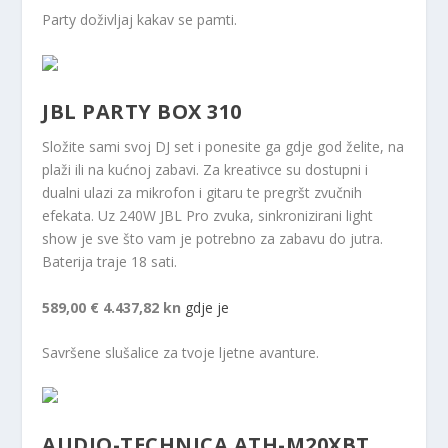
Party doživljaj kakav se pamti.
JBL PARTY BOX 310
Složite sami svoj DJ set i ponesite ga gdje god želite, na
plaži ili na kućnoj zabavi. Za kreativce su dostupni i
dualni ulazi za mikrofon i gitaru te pregršt zvučnih
efekata. Uz 240W JBL Pro zvuka, sinkronizirani light
show je sve što vam je potrebno za zabavu do jutra.
Baterija traje 18 sati.
589,00 €
4.437,82 kn
gdje je
Savršene slušalice za tvoje ljetne avanture.
AUDIO-TECHNICA ATH-M20XBT