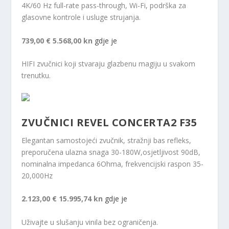
4K/60 Hz full-rate pass-through, Wi-Fi, podrška za
glasovne kontrole i usluge strujanja.
739,00 €
5.568,00 kn
gdje je
HIFI zvučnici koji stvaraju glazbenu magiju u svakom
trenutku.
ZVUČNICI REVEL CONCERTA2 F35
Elegantan samostojeći zvučnik, stražnji bas refleks,
preporučena ulazna snaga 30-180W,osjetljivost 90dB,
nominalna impedanca 6Ohma, frekvencijski raspon 35-
20,000Hz
2.123,00 €
15.995,74 kn
gdje je
Uživajte u slušanju vinila bez ograničenja.