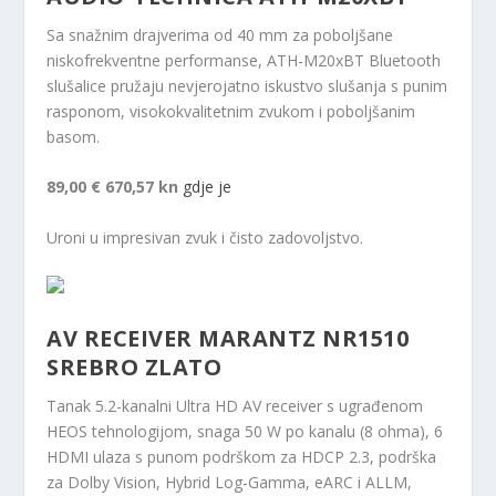
Sa snažnim drajverima od 40 mm za poboljšane
niskofrekventne performanse, ATH-M20xBT Bluetooth
slušalice pružaju nevjerojatno iskustvo slušanja s punim
rasponom, visokokvalitetnim zvukom i poboljšanim
basom.
89,00 €
670,57 kn
gdje je
Uroni u impresivan zvuk i čisto zadovoljstvo.
AV RECEIVER MARANTZ NR1510
SREBRO ZLATO
Tanak 5.2-kanalni Ultra HD AV receiver s ugrađenom
HEOS tehnologijom, snaga 50 W po kanalu (8 ohma), 6
HDMI ulaza s punom podrškom za HDCP 2.3, podrška
za Dolby Vision, Hybrid Log-Gamma, eARC i ALLM,