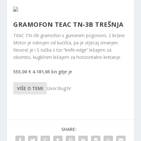
GRAMOFON TEAC TN-3B TREŠNJA
TEAC TN-3B gramofon s gumenim pogonom, 2 brzine.
Motor je odvojen od kućišta, pa je utjecaj smanjen.
Novost je i S ručka s tzv “knife-edge” ležajem za
okomito, kugličnim ležajem za horizontalno kretanje.
555,00 €
4.181,65 kn
gdje je
VIŠE O TEMI
Izvor:Bug.hr
SHARE: