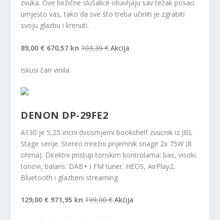
zvuka. Ove bežične slušalice obavljaju sav težak posao
umjesto vas, tako da sve što treba učiniti je zgrabiti
svoju glazbu i krenuti.
89,00 €
670,57 kn
103,39 €
Akcija
Iskusi čari vinila.
DENON DP-29FE2
A130 je 5,25-incni dvosmjerni bookshelf zvucnik iz JBL
Stage serije. Stereo mrežni prijemnik snage 2x 75W (8
ohma). Direktni pristup tonskim kontrolama: bas, visoki
tonovi, balans. DAB+ i FM tuner. HEOS, AirPlay2,
Bluetooth i glazbeni streaming.
129,00 €
971,95 kn
199,00 €
Akcija