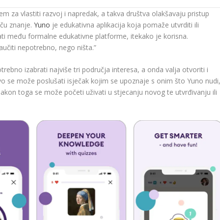
 za vlastiti razvoj i napredak, a takva društva olakšavaju pristup
ču znanje.
Yuno
je edukativna aplikacija koja pomaže utvrditi ili
ati među formalne edukativne platforme, itekako je korisna.
aučiti nepotrebno, nego ništa.”
rebno izabrati najviše tri područja interesa, a onda valja otvoriti i
vo se može poslušati isječak kojim se upoznaje s onim što Yuno nudi
nakon toga se može početi uživati ​​u stjecanju novog te utvrđivanju ili