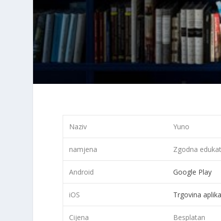
Naziv
Yuno
namjena
Zgodna edukat
Android
Google Play
iOS
Trgovina aplik
Cijena
Besplatan