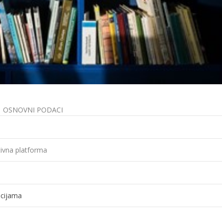
OSNOVNI PODACI
ivna platforma
acijama