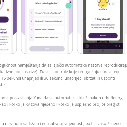
 mogućnost namještanja da se isječci automatske nastave reproduciraj
ativne podcastove). Tu su i kontrole koje omogućuju upravljanje
 sekundi unaprijed ili 30 sekundi unaprijed, ubrzati ili usporiti
ste.
nost postavljanja Yuna da se automatski isključi nakon određenog
ao i koliko je kvizova riješeno i koliko je uspješno bilo) te pregršt
e u njezinom sadržaju i edukativnoj vrijednosti, pa bi svako željeno