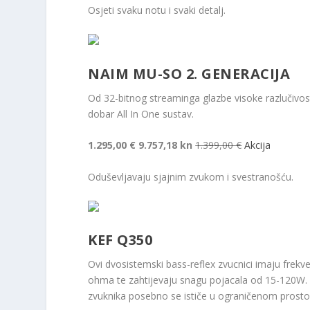
Osjeti svaku notu i svaki detalj.
NAIM MU-SO 2. GENERACIJA
Od 32-bitnog streaminga glazbe visoke razlučivos
dobar All In One sustav.
1.295,00 €
9.757,18 kn
1.399,00 €
Akcija
Oduševljavaju sjajnim zvukom i svestranošću.
KEF Q350
Ovi dvosistemski bass-reflex zvucnici imaju frek
ohma te zahtijevaju snagu pojacala od 15-120W. 
zvuknika posebno se ističe u ograničenom prosto