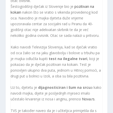
otac ovisnik.
Šestogodišnji dječak iz Slovenije bio je
pozitivan na
kokain
nakon što se vratio s vikenda provedenog kod
oca. Navodno je majka djeteta duže vrijeme
upozoravala centar za socijalni rad u Piranu da 40-
godišnji otac nije adekvatan skrbnik te da je već
nekoliko godina ovisnik. Otac se sada nalazi u pritvoru.
Kako navodi Televizija Slovenija, kad se dječak vratio
od oca žalio se na jaku glavobolju i bolove u trbuhu pa
je majka odlučila kupiti
test na ilegalne tvari
, koji je
pokazao da je dječak pozitivan na kokain. Test je
ponovljen ukupno dva puta, jednom u Hitnoj pomoći, a
drugi put u bolnici u Izoli, a oba su bila pozitivna.
Uz to, djetetu je
dijagnosticiran i šum na srcu
a kako
navodi majka, dijete je posljednjih mjeseci imalo
učestalo krvarenje iz nosa i anginu, prenosi
Nova.rs
.
TVS je također naveo da je i učiteljica primijetila da s