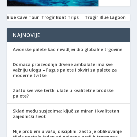
Blue Cave Tour
Trogir Boat Trips
Trogir Blue Lagoon
NAJNOVIJE
Avionske palete kao nevidljivi dio globalne trgovine
Domaća proizvodnja drvene ambalaže ima sve
važniju ulogu – Fagus palete i okviri za palete za
moderne tvrtke
Zašto sve više tvrtki ulaže u kvalitetne brodske
palete?
Sklad među susjedima: ključ za miran i kvalitetan
zajednički život
Nije problem u vašoj disciplini: zašto je oblikovanje
tijela postalo jedan od najpopularnijih tretmana