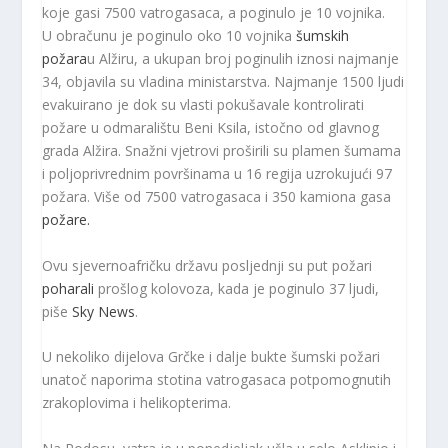
koje gasi 7500 vatrogasaca, a poginulo je 10 vojnika.
U obračunu je poginulo oko 10 vojnika
šumskih
požara
u Alžiru, a ukupan broj poginulih iznosi najmanje
34, objavila su vladina ministarstva. Najmanje 1500 ljudi
evakuirano je dok su vlasti pokušavale kontrolirati
požare u odmaralištu Beni Ksila, istočno od glavnog
grada Alžira. Snažni vjetrovi proširili su plamen šumama
i poljoprivrednim površinama u 16 regija uzrokujući 97
požara. Više od 7500 vatrogasaca i 350 kamiona gasa
požare.
Ovu sjevernoafričku državu posljednji su put požari
poharali
prošlog kolovoza, kada je poginulo 37 ljudi,
piše
Sky News
.
U nekoliko dijelova Grčke i dalje bukte šumski požari
unatoč naporima stotina vatrogasaca potpomognutih
zrakoplovima i helikopterima.