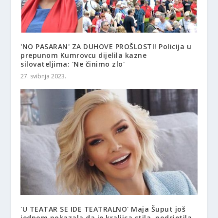
'NO PASARAN' ZA DUHOVE PROŠLOSTI! Policija u
prepunom Kumrovcu dijelila kazne
silovateljima: 'Ne činimo zlo'
27. svibnja 2023.
'U TEATAR SE IDE TEATRALNO' Maja Šuput još
jednom pokazala da je kraljica stila, podsjetila