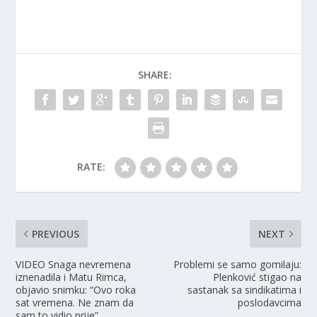
SHARE:
RATE:
PREVIOUS
NEXT
VIDEO Snaga nevremena
Problemi se samo gomilaju:
iznenadila i Matu Rimca,
Plenković stigao na
objavio snimku: “Ovo roka
sastanak sa sindikatima i
sat vremena. Ne znam da
poslodavcima
sam to vidio prije”