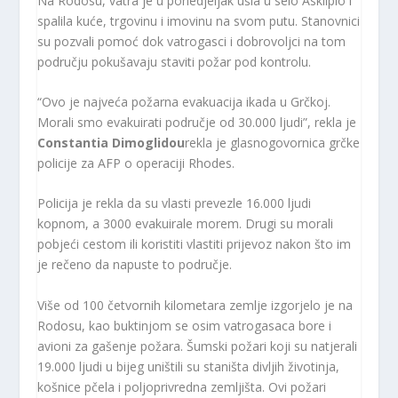
Na Rodosu, vatra je u ponedjeljak ušla u selo Asklipio i
spalila kuće, trgovinu i imovinu na svom putu. Stanovnici
su pozvali pomoć dok vatrogasci i dobrovoljci na tom
području pokušavaju staviti požar pod kontrolu.
“Ovo je najveća požarna evakuacija ikada u Grčkoj.
Morali smo evakuirati područje od 30.000 ljudi”, rekla je
Constantia Dimoglidou
rekla je glasnogovornica grčke
policije za AFP o operaciji Rhodes.
Policija je rekla da su vlasti prevezle 16.000 ljudi
kopnom, a 3000 evakuirale morem. Drugi su morali
pobjeći cestom ili koristiti vlastiti prijevoz nakon što im
je rečeno da napuste to područje.
Više od 100 četvornih kilometara zemlje izgorjelo je na
Rodosu, kao buktinjom se osim vatrogasaca bore i
avioni za gašenje požara. Šumski požari koji su natjerali
19.000 ljudi u bijeg uništili su staništa divljih životinja,
košnice pčela i poljoprivredna zemljišta. Ovi požari