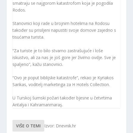
smatraju se najgorom katastrofom koja je pogodila
Rodos.
Stanovnici koji rade u brojnim hotelima na Rodosu
također su prisiljeni napustiti svoje domove zajedno s
tisućama turista.
“Za turiste je to bilo stvarno zastrašujuće i loše
iskustvo, ali za nas je još gore jer živimo ovdje. Sve je
spaljeno”, kažu stanovnici.
“Ovo je poput biblijske katastrofe”, rekao je Kyriakos
Sarikas, voditelj marketinga za H Hotels Collection.
U Turskoj šumski požari također bjesne u četvrtima
Antalya i Kahramanmaraş.
VIŠE O TEMI
Izvor: Dnevnik.hr