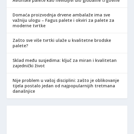
Avionske palete kao nevidljivi dio globalne trgovine
Domaća proizvodnja drvene ambalaže ima sve
važniju ulogu – Fagus palete i okviri za palete za
moderne tvrtke
Zašto sve više tvrtki ulaže u kvalitetne brodske
palete?
Sklad među susjedima: ključ za miran i kvalitetan
zajednički život
Nije problem u vašoj disciplini: zašto je oblikovanje
tijela postalo jedan od najpopularnijih tretmana
današnjice