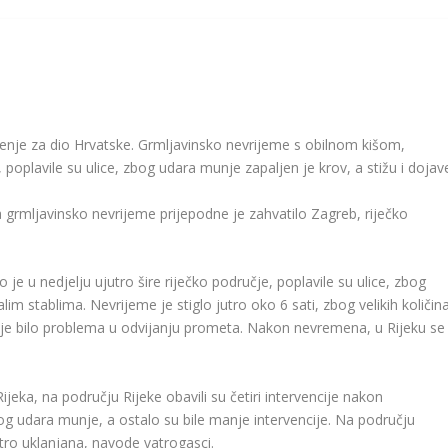
enje za dio Hrvatske. Grmljavinsko nevrijeme s obilnom kišom,
e, poplavile su ulice, zbog udara munje zapaljen je krov, a stižu i dojav
a grmljavinsko nevrijeme prijepodne je zahvatilo Zagreb, riječko
je u nedjelju ujutro šire riječko područje, poplavile su ulice, zbog
lim stablima. Nevrijeme je stiglo jutro oko 6 sati, zbog velikih količin
 pa je bilo problema u odvijanju prometa. Nakon nevremena, u Rijeku se
eka, na području Rijeke obavili su četiri intervencije nakon
g udara munje, a ostalo su bile manje intervencije. Na području
jutro uklanjana, navode vatrogasci.