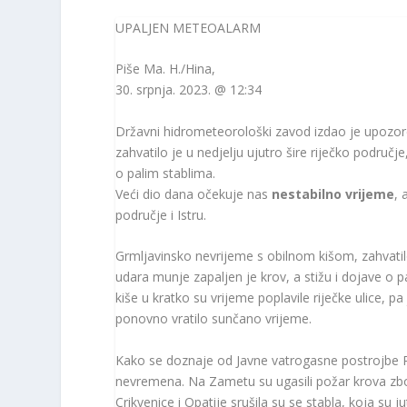
UPALJEN METEOALARM
Piše
Ma. H./Hina
,
30. srpnja. 2023. @ 12:34
Državni hidrometeorološki zavod izdao je upozor
zahvatilo je u nedjelju ujutro šire riječko područj
o palim stablima.
Veći dio dana očekuje nas
nestabilno vrijeme
, 
područje i Istru.
Grmljavinsko nevrijeme s obilnom kišom, zahvatilo 
udara munje zapaljen je krov, a stižu i dojave o pa
kiše u kratko su vrijeme poplavile riječke ulice,
ponovno vratilo sunčano vrijeme.
Kako se doznaje od Javne vatrogasne postrojbe Rij
nevremena. Na Zametu su ugasili požar krova zbo
Crikvenice i Opatije srušila su se stabla, koja su 