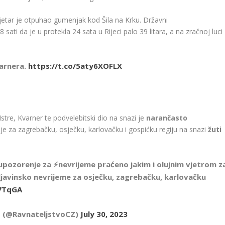
etar je otpuhao gumenjak kod Šila na Krku. Državni
 sati da je u protekla 24 sata u Rijeci palo 39 litara, a na zračnoj luci
varnera.
https://t.co/5aty6XOFLX
stre, Kvarner te podvelebitski dio na snazi je
narančasto
e za zagrebačku, osječku, karlovačku i gospićku regiju na snazi
žuti
upozorenje za ⚡️nevrijeme praćeno jakim i olujnim vjetrom z
mljavinsko nevrijeme za osječku, zagrebačku, karlovačku
M7TqGA
RH (@RavnateljstvoCZ)
July 30, 2023