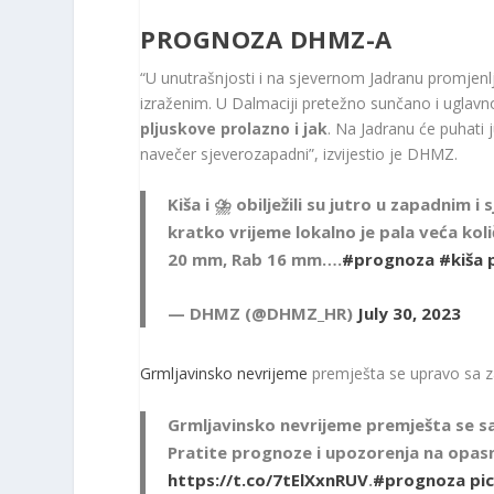
PROGNOZA DHMZ-A
“U unutrašnjosti i na sjevernom Jadranu promjenl
izraženim. U Dalmaciji pretežno sunčano i uglav
pljuskove prolazno i jak
. Na Jadranu će puhati j
navečer sjeverozapadni”, izvijestio je DHMZ.
Kiša i ⛈️ obilježili su jutro u zapadnim
kratko vrijeme lokalno je pala veća kol
20 mm, Rab 16 mm….
#prognoza
#kiša
— DHMZ (@DHMZ_HR)
July 30, 2023
Grmljavinsko nevrijeme
premješta se upravo sa z
Grmljavinsko nevrijeme premješta se s
Pratite prognoze i upozorenja na opas
https://t.co/7tElXxnRUV
.
#prognoza
pi