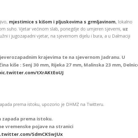
jivo,
mjestimice s kišom i pljuskovima s grmljavinom
,
lokalno
nom suho. Vjetar većinom slab, ponegdje do umjeren sjeverni,
uz
užni i jugozapadni vjetar, na sjevernom dijelu i bura, a u Dalmaciji
 i sjeverozapadnim krajevima te na sjevernom Jadranu. U
ičina kiše : Senj 30 mm, Rijeka 27 mm, Malinska 23 mm, Delnic
pic.twitter.com/tXrAKtEoUJ
apada prema istoku, upozorio je DHMZ na Twitteru.
a zapada prema istoku.
ne vremenske pojave na stranici
c.twitter.com/SdmCKSwJUx