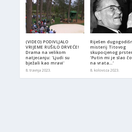
(VIDEO) PODIVLJALO
Riješen dugogodišn
VRIJEME RUŠILO DRVEĆE!
misterij Titovog
Drama na velikom
skupocjenog prste
natjecanju: 'Ljudi su
‘Putin mi je slao č
bježali kao mravi'
na vrata…’
8. travnja 2023.
8. kolovoza 2023.