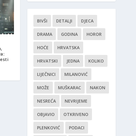
BIVŠI
DETALJI
DJECA
DRAMA
GODINA
HOROR
n
HOĆE
HRVATSKA
,
va:
esti
HRVATSKI
JEDNA
KOLIKO
LIJEČNICI
MILANOVIĆ
MOŽE
MUŠKARAC
NAKON
NESREĆA
NEVRIJEME
OBJAVIO
OTKRIVENO
PLENKOVIĆ
PODACI