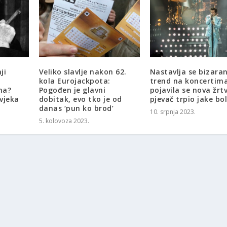
ji
Veliko slavlje nakon 62.
Nastavlja se bizara
kola Eurojackpota:
trend na koncertima
na?
Pogođen je glavni
pojavila se nova žrt
ovjeka
dobitak, evo tko je od
pjevač trpio jake bol
danas ‘pun ko brod’
10. srpnja 2023.
5. kolovoza 2023.