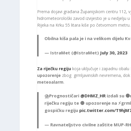
Prema dojavi građana Županijskom centru 112, vj
hidrometeorološki zavod izvijestio je u nedjelju u 8
Rijeka na Krku 55 litara kiše po četvornom metru.
Obilna kiša pala je i na velikom dijelu K
— IstraMet (@IstraMet)
July 30, 2023
Za riječku regiju
koja uključuje i zapadnu obalu I
upozorenje
zbog grmljavinskih nevremena, dok j
meteoalarm
.
⛈️Prognostičari
@DHMZ_HR
izdali su 
riječku regiju te 🟡 upozorenje na ⚡️gr
gospićku regiju
pic.twitter.com/T9hj
— Ravnateljstvo civilne zaštite MUP-