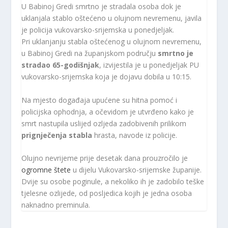
U Babinoj Gredi smrtno je stradala osoba dok je
uklanjala stablo oštećeno u olujnom nevremenu, javila
je policija vukovarsko-srijemska u ponedjeljak.
Pri uklanjanju stabla oštećenog u olujnom nevremenu,
u Babinoj Gredi na županjskom području
smrtno je
stradao 65-godišnjak
, izvijestila je u ponedjeljak PU
vukovarsko-srijemska koja je dojavu dobila u 10:15.
Na mjesto događaja upućene su hitna pomoć i
policijska ophodnja, a očevidom je utvrđeno kako je
smrt nastupila uslijed ozljeda zadobivenih prilikom
prignječenja stabla
hrasta, navode iz policije.
Olujno nevrijeme prije desetak dana prouzročilo je
ogromne štete
u dijelu Vukovarsko-srijemske županije.
Dvije su osobe poginule, a nekoliko ih je zadobilo teške
tjelesne ozlijede, od posljedica kojih je jedna osoba
naknadno preminula.