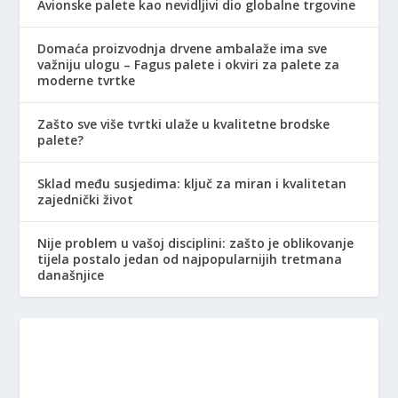
Avionske palete kao nevidljivi dio globalne trgovine
Domaća proizvodnja drvene ambalaže ima sve
važniju ulogu – Fagus palete i okviri za palete za
moderne tvrtke
Zašto sve više tvrtki ulaže u kvalitetne brodske
palete?
Sklad među susjedima: ključ za miran i kvalitetan
zajednički život
Nije problem u vašoj disciplini: zašto je oblikovanje
tijela postalo jedan od najpopularnijih tretmana
današnjice