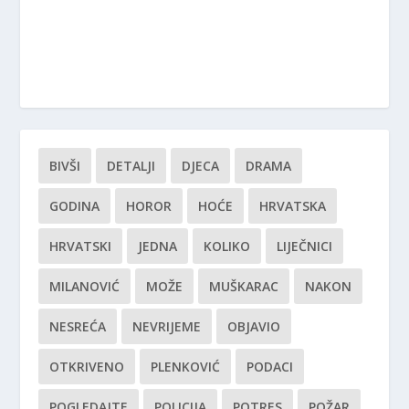
BIVŠI
DETALJI
DJECA
DRAMA
GODINA
HOROR
HOĆE
HRVATSKA
HRVATSKI
JEDNA
KOLIKO
LIJEČNICI
MILANOVIĆ
MOŽE
MUŠKARAC
NAKON
NESREĆA
NEVRIJEME
OBJAVIO
OTKRIVENO
PLENKOVIĆ
PODACI
POGLEDAJTE
POLICIJA
POTRES
POŽAR