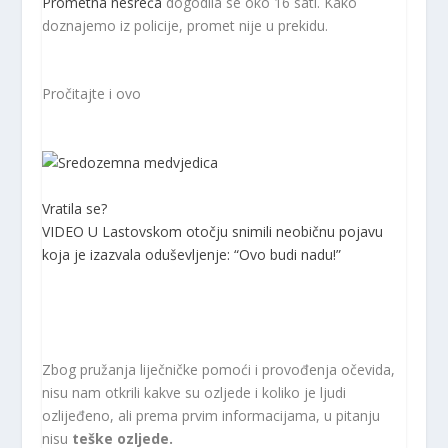
Prometna nesreća
dogodila se oko 16 sati. Kako
doznajemo iz policije, promet nije u prekidu.
Pročitajte i ovo
Vratila se?
VIDEO U Lastovskom otočju snimili neobičnu pojavu
koja je izazvala oduševljenje: “Ovo budi nadu!”
Zbog pružanja liječničke pomoći i provođenja očevida,
nisu nam otkrili kakve su ozljede i koliko je ljudi
ozlijeđeno, ali prema prvim informacijama, u pitanju
nisu
teške ozljede.