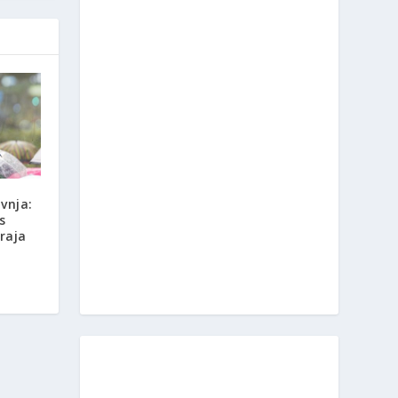
vnja:
s
raja