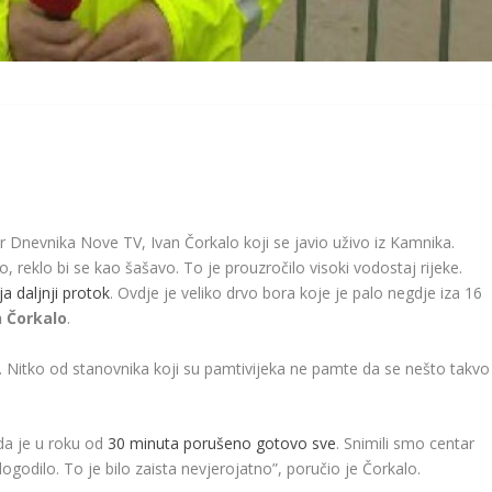
er Dnevnika Nove TV, Ivan Čorkalo koji se javio uživo iz Kamnika.
o, reklo bi se kao šašavo. To je prouzročilo visoki vodostaj rijeke.
ja daljnji protok
. Ovdje je veliko drvo bora koje je palo negdje iza 16
n Čorkalo
.
a. Nitko od stanovnika koji su pamtivijeka ne pamte da se nešto takvo
 da je u roku od
30 minuta porušeno gotovo sve
. Snimili smo centar
ogodilo. To je bilo zaista nevjerojatno”, poručio je Čorkalo.