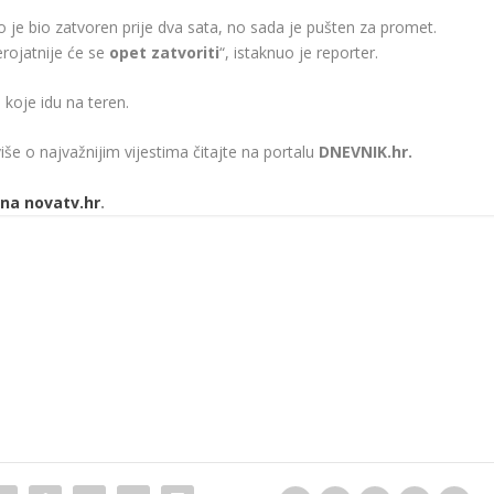
o je bio zatvoren prije dva sata, no sada je pušten za promet.
erojatnije će se
o
pet zatvoriti
“, istaknuo je reporter.
, koje idu na teren.
više o najvažnijim vijestima čitajte na portalu
DNEVNIK.hr.
na novatv.hr
.