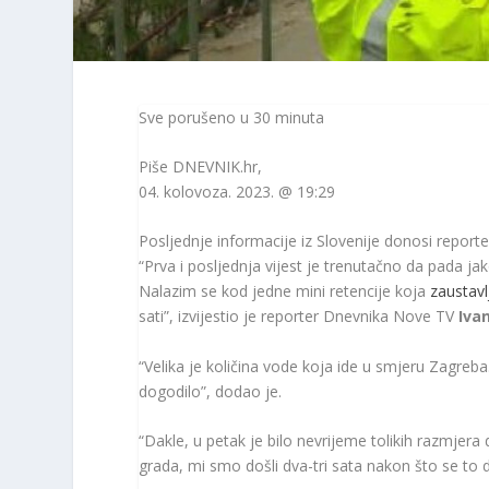
Sve porušeno u 30 minuta
Piše
DNEVNIK.hr
,
04. kolovoza. 2023. @ 19:29
Posljednje informacije iz Slovenije donosi report
“Prva i posljednja vijest je trenutačno da pada jak
Nalazim se kod jedne mini retencije koja
zaustavl
sati”, izvijestio je reporter Dnevnika Nove TV
Iva
“Velika je količina vode koja ide u smjeru Zagreb
dogodilo”, dodao je.
“Dakle, u petak je bilo nevrijeme tolikih razmjera
grada, mi smo došli dva-tri sata nakon što se to d