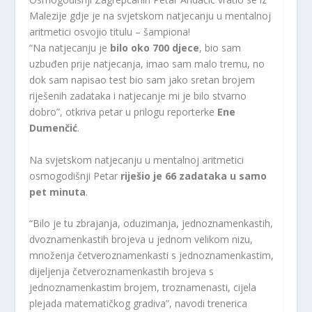
Malezije gdje je na svjetskom natjecanju u mentalnoj
aritmetici osvojio titulu – šampiona!
“Na natjecanju je
bilo oko 700 djece
, bio sam
uzbuđen prije natjecanja, imao sam malo tremu, no
dok sam napisao test bio sam jako sretan brojem
riješenih zadataka i natjecanje mi je bilo stvarno
dobro”, otkriva petar u prilogu reporterke
Ene
Dumenčić
.
Na svjetskom natjecanju u mentalnoj aritmetici
osmogodišnji Petar
riješio je 66 zadataka u samo
pet minuta
.
“Bilo je tu zbrajanja, oduzimanja, jednoznamenkastih,
dvoznamenkastih brojeva u jednom velikom nizu,
množenja četveroznamenkasti s jednoznamenkastim,
dijeljenja četveroznamenkastih brojeva s
jednoznamenkastim brojem, troznamenasti, cijela
plejada matematičkog gradiva”, navodi trenerica