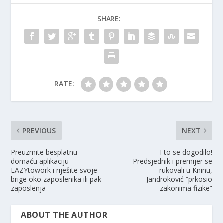
SHARE:
RATE:
PREVIOUS
NEXT
Preuzmite besplatnu
I to se dogodilo!
domaću aplikaciju
Predsjednik i premijer se
EAZYtowork i riješite svoje
rukovali u Kninu,
brige oko zaposlenika ili pak
Jandroković “prkosio
zaposlenja
zakonima fizike”
ABOUT THE AUTHOR