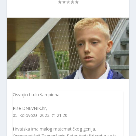
Osvojio titulu šampiona
Piše
DNEVNIK.hr
,
05. kolovoza. 2023. @ 21:20
Hrvatska ima malog matematičkog genija.
Osmogodišnji Zagrepčanin Petar Andačić vratio se iz