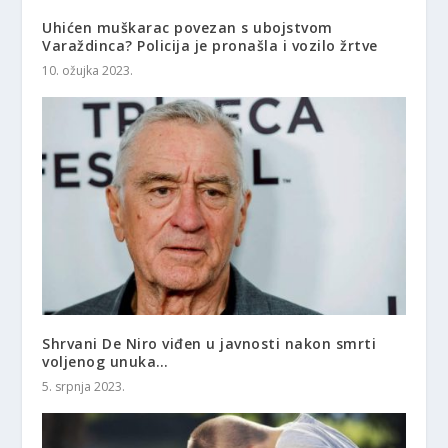
Uhićen muškarac povezan s ubojstvom
Varaždinca? Policija je pronašla i vozilo žrtve
10. ožujka 2023.
Shrvani De Niro viđen u javnosti nakon smrti
voljenog unuka…
5. srpnja 2023.