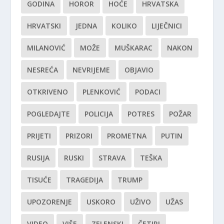
GODINA
HOROR
HOĆE
HRVATSKA
HRVATSKI
JEDNA
KOLIKO
LIJEČNICI
MILANOVIĆ
MOŽE
MUŠKARAC
NAKON
NESREĆA
NEVRIJEME
OBJAVIO
OTKRIVENO
PLENKOVIĆ
PODACI
POGLEDAJTE
POLICIJA
POTRES
POŽAR
PRIJETI
PRIZORI
PROMETNA
PUTIN
RUSIJA
RUSKI
STRAVA
TEŠKA
TISUĆE
TRAGEDIJA
TRUMP
UPOZORENJE
USKORO
UŽIVO
UŽAS
VIDEO
VIŠE
ZELENSKI
ČETIRI