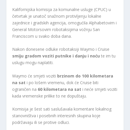
Kalifornijska komisija za komunalne usluge (CPUC) u
četvrtak je unatoč snažnom protivljenju lokalne
zajednice i gradskih agencija, omogućila Alphabetovim i
General Motorsovim robotaksijima vožnju San
Franciscom u svako doba dana.
Nakon donesene odluke robotaksiji Waymo i Cruise
smiju gradom voziti putnike i danju i noću
te im tu
uslugu mogu naplatiti.
Waymo će smjeti voziti
brzinom do 100 kilometara
na sat
i po lošem vremenu, dok će Cruise biti
ograničen na
60 kilometara na sat
i neće smjeti voziti
kada vremenske prilike to ne dopuštaju.
Komisija je šest sati saslušavala komentare lokalnog
stanovništva i posebnih interesnih skupina koje
podržavaju ili se protive odluci.