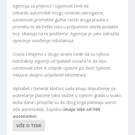
Agencija za prijevoz i sigurnost tvrdi da
robotski automobili mogu ometati vatrogasce,
uzrokovati prometne gužve i kršiti druga pravila u
prometu te da tvrtke nisu u potpunosti otkrile podatke
koji ukazuju na te probleme. Agencija je zato zatražila
opreznije uvođenje robotaksija.
Cruise i Waymo s druge strane tvrde da su njihovi
robotaksiji sigurniji od ljudskih vozača te da nisu
uzrokovali smrt ili ozljede opasne po život tijekom
milijuna ukupno prijeđenih kilometara.
Alphabet i General Motors sada imaju dopuštenje za
pokretanje plaćene taksi službe u cijelom gradu u svako
doba dana i priopćile su da zbog toga planiraju uvesti
više automobila. Zajedno
imaju više od 500
autonomni
VIŠE O TEMI