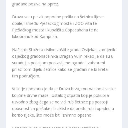
građane poziva na oprez.
Drava se u petak popodne prelila na šetnicu lijeve
obale, između Pješačkog mosta i ZOO vrta te
Pješačkog mosta i kupališta Copacabana te na
lukobranu kod Kampusa.
Načelnik Stožera civilne zaštite grada Osijeka i zamjenik
osječkog gradonačelnika Dragan Vulin rekao je da su u
suradnji s policijom postavljene ograde i zatvoreni
prilazi tom dijelu šetnice kako se građani ne bi kretali
tim područjem.
Vulin je upozorio je da je Drava brza, mutna i nosi velike
količine drvne mase i ostalog otpada koji je pokupila
uzvodno zbog čega se ne vidi rub šetnice pa postoji
opasnost za pješake i bicikliste da pređu rub i upadnu u
korito rijeke, što može biti iznimno opasno.