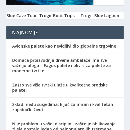
Blue Cave Tour
Trogir Boat Trips
Trogir Blue Lagoon
NAJNOVIJE
Avionske palete kao nevidljivi dio globalne trgovine
Domaća proizvodnja drvene ambalaže ima sve
važniju ulogu – Fagus palete i okviri za palete za
moderne tvrtke
Zašto sve više tvrtki ulaže u kvalitetne brodske
palete?
Sklad među susjedima: ključ za miran i kvalitetan
zajednički život
Nije problem u vašoj disciplini: zašto je oblikovanje
tijela postalo jedan od najpopularnijih tretmana