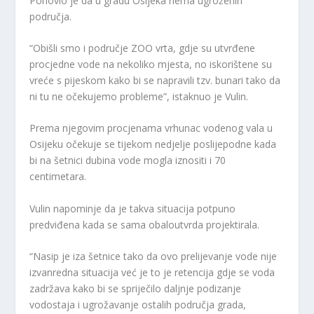
Ponovio je da u gradu Osijeka nema ugroženih
područja.
“Obišli smo i područje ZOO vrta, gdje su utvrđene
procjedne vode na nekoliko mjesta, no iskorištene su
vreće s pijeskom kako bi se napravili tzv. bunari tako da
ni tu ne očekujemo probleme”, istaknuo je Vulin.
Prema njegovim procjenama vrhunac vodenog vala u
Osijeku očekuje se tijekom nedjelje poslijepodne kada
bi na šetnici dubina vode mogla iznositi i 70
centimetara.
Vulin napominje da je takva situacija potpuno
predviđena kada se sama obaloutvrda projektirala.
“Nasip je iza šetnice tako da ovo prelijevanje vode nije
izvanredna situacija već je to je retencija gdje se voda
zadržava kako bi se spriječilo daljnje podizanje
vodostaja i ugrožavanje ostalih područja grada,