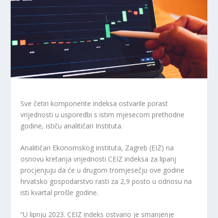
Sve četiri komponente indeksa ostvarile porast
vrijednosti u usporedbi s istim mjesecom prethodne
godine, ističu analitičari Instituta.
Analitičari Ekonomskog instituta, Zagreb (EIZ) na
osnovu kretanja vrijednosti CEIZ indeksa za lipanj
procjenjuju da će u drugom tromjesečju ove godine
hrvatsko gospodarstvo rasti za 2,9 posto u odnosu na
isti kvartal prošle godine.
“U lipnju 2023. CEIZ indeks ostvario je smanjenje