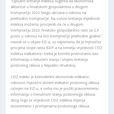
“Opisano kretanje indeksa sugerira da ekonomska
aktivnost u hrvatskom gospodarstvu u drugom
tromjesečju 2023. blago ubrzava u odnosu na
prethodno tromjesečje. Na osnovi kretanja vrijednosti
indeksa možemo procijeniti da će u drugom
tromjesečju 2023. hrvatsko gospodarstvo rasti za 2,9
posto u odnosu na isto tromjesečje prethodne godine”,
navodi se u objavi EIZ-a, uz napomenu da je mjesečna
procjena stope rasta BDP-a na temelju vrijednosti CEIZ
indeksa indikativna i treba je koristiti prvenstveno kao
informaciju o tekućem stanju i smjeru kretanja
poslovnog ciklusa u Republici Hrvatskoj.
CEIZ indeks je koincidentni ekonomski indikator,
odnosno mjesečni složeni indikator poslovnog ciklusa
razvijen na EIZ-u, a svrha mu je pružiti pravovremenu
informaciju o trenutnom stanju poslovnoga ciklusa,
zbog čega se vrijednost CEIZ indeksa mijenja
istovremeno s promjenama poslovnoga ciklusa.