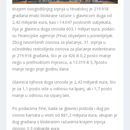
Krajem ovogodišnjeg srpnja u Hrvatskoj je 219.918
građana imalo blokirane račune s glavnicom duga od
2,42 milijarde eura, kao i 14.047 poslovnih subjekata,
čija je glavnica duga iznosila 603,1 milijun eura, podaci
su Financijske agencije (Fina) objavljeni u ponedjeljak.
Zbog neizvršenih osnova za plaćanje, 31. srpnja u
očevidniku redoslijeda osnova za plaćanje evidentirano
je 219.918 građana, što je za 426 ili 0,2 posto manje
nego u prethodnom mjesecu, a 13.319 ili 5,7posto
manje nego prije godinu dana.
Glavnica njihova duga iznosila je 2,42 milijardi eura, što
je za 1,1 posto više u odnosu na lipanj, ali i 1,7 posto
manje u odnosu na srpanj lani.
Po podacima Fine, kada se glavnici pridoda i dug po
osnovi kamata u visini od 881,2 milijuna eura, ukupan je
dug građana s blokiranim računima krajem srpnja
iznosio 3,3 milijarde eura.