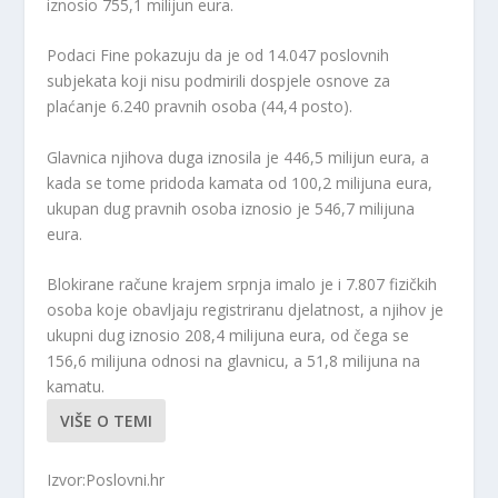
iznosio 755,1 milijun eura.
Podaci Fine pokazuju da je od 14.047 poslovnih
subjekata koji nisu podmirili dospjele osnove za
plaćanje 6.240 pravnih osoba (44,4 posto).
Glavnica njihova duga iznosila je 446,5 milijun eura, a
kada se tome pridoda kamata od 100,2 milijuna eura,
ukupan dug pravnih osoba iznosio je 546,7 milijuna
eura.
Blokirane račune krajem srpnja imalo je i 7.807 fizičkih
osoba koje obavljaju registriranu djelatnost, a njihov je
ukupni dug iznosio 208,4 milijuna eura, od čega se
156,6 milijuna odnosi na glavnicu, a 51,8 milijuna na
kamatu.
VIŠE O TEMI
Izvor:Poslovni.hr