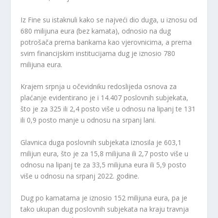
Iz Fine su istaknuli kako se najveći dio duga, u iznosu od
680 milijuna eura (bez kamata), odnosio na dug
potrošača prema bankama kao vjerovnicima, a prema
svim financijskim institucijama dug je iznosio 780
milijuna eura.
Krajem srpnja u očevidniku redoslijeda osnova za
plaćanje evidentirano je i 14.407 poslovnih subjekata,
što je za 325 ili 2,4 posto više u odnosu na lipanj te 131
ili 0,9 posto manje u odnosu na srpanj lani.
Glavnica duga poslovnih subjekata iznosila je 603,1
milijun eura, što je za 15,8 milijuna ili 2,7 posto više u
odnosu na lipanj te za 33,5 milijuna eura ili 5,9 posto
više u odnosu na srpanj 2022. godine.
Dug po kamatama je iznosio 152 milijuna eura, pa je
tako ukupan dug poslovnih subjekata na kraju travnja