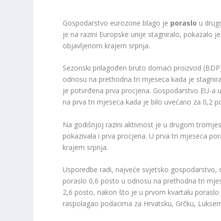
Gospodarstvo eurozone blago je
poraslo
u drugo
je na razini Europske unije stagniralo, pokazalo j
objavljenom krajem srpnja.
Sezonski prilagođen bruto domaći proizvod (BDP
odnosu na prethodna tri mjeseca kada je stagnir
je potvrđena prva procjena. Gospodarstvo EU-a u
na prva tri mjeseca kada je bilo uvećano za 0,2 
Na godišnjoj razini aktivnost je u drugom tromjes
pokazivala i prva procjena. U prva tri mjeseca po
krajem srpnja.
Usporedbe radi, najveće svjetsko gospodarstvo,
poraslo 0,6 posto u odnosu na prethodna tri mjes
2,6 posto, nakon što je u prvom kvartalu poraslo 
raspolagao podacima za Hrvatsku, Grčku, Luksem