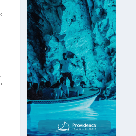
k
u
e
m