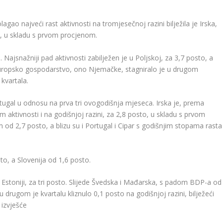
ao najveći rast aktivnosti na tromjesečnoj razini bilježila je Irska,
to, u skladu s prvom procjenom.
Najsnažniji pad aktivnosti zabilježen je u Poljskoj, za 3,7 posto, a
europsko gospodarstvo, ono Njemačke, stagniralo je u drugom
kvartala.
ortugal u odnosu na prva tri ovogodišnja mjeseca. Irska je, prema
aktivnosti i na godišnjoj razini, za 2,8 posto, u skladu s prvom
 od 2,7 posto, a blizu su i Portugal i Cipar s godišnjim stopama rast
to, a Slovenija od 1,6 posto.
u Estoniji, za tri posto. Slijede Švedska i Mađarska, s padom BDP-a od
rugom je kvartalu kliznulo 0,1 posto na godišnjoj razini, bilježeći
 izvješće