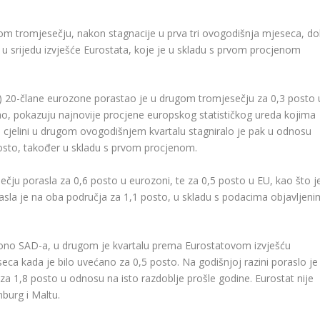
m tromjesečju, nakon stagnacije u prva tri ovogodišnja mjeseca, do
e u srijedu izvješće Eurostata, koje je u skladu s prvom procjenom
) 20-člane eurozone porastao je u drugom tromjesečju za 0,3 posto 
ao, pokazuju najnovije procjene europskog statističkog ureda kojima
 cjelini u drugom ovogodišnjem kvartalu stagniralo je pak u odnosu
posto, također u skladu s prvom procjenom.
ečju porasla za 0,6 posto u eurozoni, te za 0,5 posto u EU, kao što j
rasla je na oba područja za 1,1 posto, u skladu s podacima objavljeni
 ono SAD-a, u drugom je kvartalu prema Eurostatovom izvješću
eca kada je bilo uvećano za 0,5 posto. Na godišnjoj razini poraslo je
za 1,8 posto u odnosu na isto razdoblje prošle godine. Eurostat nije
burg i Maltu.