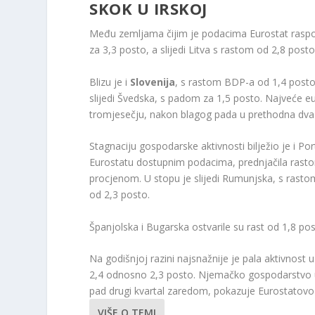
SKOK U IRSKOJ
Među zemljama čijim je podacima Eurostat raspolag
za 3,3 posto, a slijedi Litva s rastom od 2,8 pos
Blizu je i
Slovenija
, s rastom BDP-a od 1,4 posto. 
slijedi Švedska, s padom za 1,5 posto. Najveće 
tromjesečju, nakon blagog pada u prethodna dva 
Stagnaciju gospodarske aktivnosti bilježio je i P
Eurostatu dostupnim podacima, prednjačila rastom 
procjenom. U stopu je slijedi Rumunjska, s rastom
od 2,3 posto.
Španjolska i Bugarska ostvarile su rast od 1,8 pos
Na godišnjoj razini najsnažnije je pala aktivnost 
2,4 odnosno 2,3 posto. Njemačko gospodarstvo u d
pad drugi kvartal zaredom, pokazuje Eurostatovo
VIŠE O TEMI