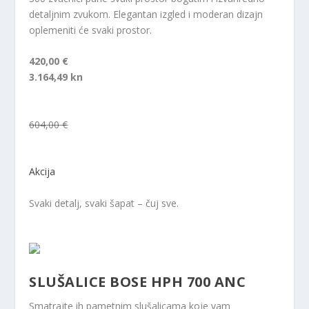
detaljnim zvukom. Elegantan izgled i moderan dizajn
oplemeniti će svaki prostor.
420,00 €
3.164,49 kn
604,00 €
Akcija
Svaki detalj, svaki šapat – čuj sve.
SLUŠALICE BOSE HPH 700 ANC
Smatrajte ih pametnim slušalicama koje vam