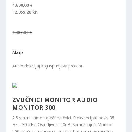
1.600,00 €
12.055,20 kn
1.889,00 €
Akcija
Audio doživljaj koji ispunjava prostor.
ZVUČNICI MONITOR AUDIO
MONITOR 300
2.5 stazni samostojeći zvučnici. Frekvencijski odziv 35
Hz – 30 KHz. Osjetljivost 90dB. Samostojeći Monitor
300 zvučnici pune svaki prostor bogatim i izvanredno