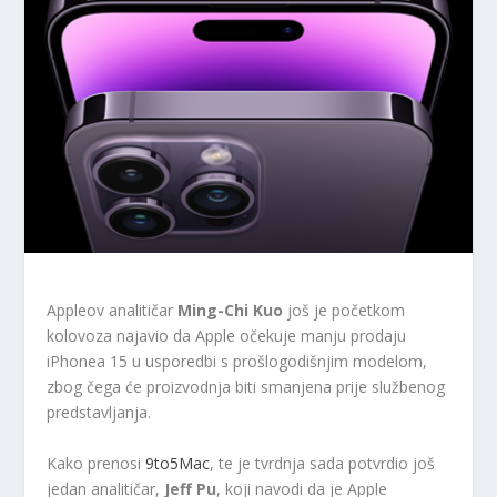
Appleov analitičar
Ming-Chi Kuo
još je početkom
kolovoza najavio da Apple očekuje manju prodaju
iPhonea 15 u usporedbi s prošlogodišnjim modelom,
zbog čega će proizvodnja biti smanjena prije službenog
predstavljanja.
Kako prenosi
9to5Mac
, te je tvrdnja sada potvrdio još
jedan analitičar,
Jeff Pu
, koji navodi da je Apple