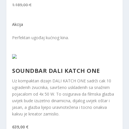
1.189,00 €
Akcija
Perfektan ugođaj kućnog kina.
SOUNDBAR DALI KATCH ONE
Uz kompaktan dizajn DALI KATCH ONE sadrži cak 10
ugradenih zvucnika, savršeno uskladenih sa snažnim
pojacalom od 4x 50 W. To osigurava da filmska glazba
uvijek bude izuzetno dinamicna, dijalog uvijek oštar i
jasan, a glazba lijepo uravnotežena i tocno onakva
kakvu je kreator zamislio.
639,00 €