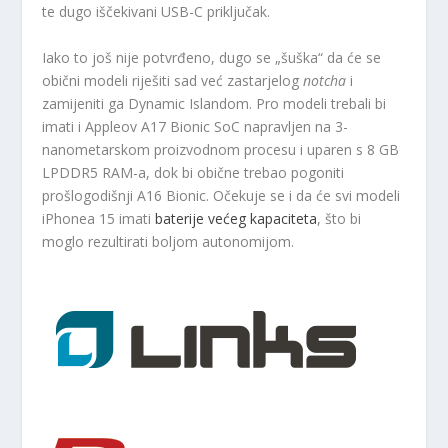
te dugo iščekivani USB-C priključak.
Iako to još nije potvrđeno, dugo se „šuška“ da će se
obični modeli riješiti sad već zastarjelog
notcha
i
zamijeniti ga Dynamic Islandom. Pro modeli trebali bi
imati i Appleov A17 Bionic SoC napravljen na 3-
nanometarskom proizvodnom procesu i uparen s 8 GB
LPDDR5 RAM-a, dok bi obične trebao pogoniti
prošlogodišnji A16 Bionic. Očekuje se i da će svi modeli
iPhonea 15 imati
baterije većeg kapaciteta
, što bi
moglo rezultirati boljom autonomijom.