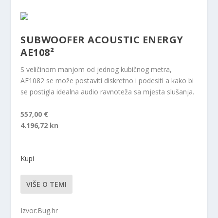
SUBWOOFER ACOUSTIC ENERGY
AE108²
S veličinom manjom od jednog kubičnog metra,
AE1082 se može postaviti diskretno i podesiti a kako bi
se postigla idealna audio ravnoteža sa mjesta slušanja.
557,00 €
4.196,72 kn
Kupi
VIŠE O TEMI
Izvor:Bug.hr