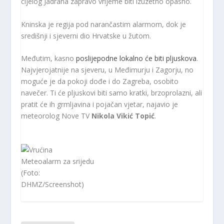
cijelog Jadrana zapravo vrijeme biti izuzetno opasno.
Kninska je regija pod narančastim alarmom, dok je
središnji i sjeverni dio Hrvatske u žutom.
Međutim, kasno
poslijepodne lokalno
će
biti pljuskova
.
Najvjerojatnije na sjeveru, u Međimurju i Zagorju, no
moguće je da pokoji dođe i do Zagreba, osobito
navečer. Ti će pljuskovi biti samo kratki, brzoprolazni, ali
pratit će ih grmljavina i pojačan vjetar, najavio je
meteorolog Nove TV
Nikola Vikić Topić
.
Meteoalarm za srijedu
(Foto:
DHMZ/Screenshot)