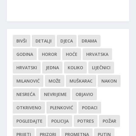
BIVŠI
DETALJI
DJECA
DRAMA
GODINA
HOROR
HOĆE
HRVATSKA
HRVATSKI
JEDNA
KOLIKO
LIJEČNICI
MILANOVIĆ
MOŽE
MUŠKARAC
NAKON
NESREĆA
NEVRIJEME
OBJAVIO
OTKRIVENO
PLENKOVIĆ
PODACI
POGLEDAJTE
POLICIJA
POTRES
POŽAR
PRIJETI
PRIZORI
PROMETNA
PUTIN