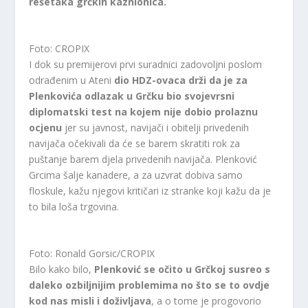
rešetaka grčkih kaznionica.
Foto: CROPIX
I dok su premijerovi prvi suradnici zadovoljni poslom
odrađenim u Ateni
dio HDZ-ovaca drži da je za
Plenkovića odlazak u Grčku bio svojevrsni
diplomatski test na kojem nije dobio prolaznu
ocjenu
jer su javnost, navijači i obitelji privedenih
navijača očekivali da će se barem skratiti rok za
puštanje barem djela privedenih navijača. Plenković
Grcima šalje kanadere, a za uzvrat dobiva samo
floskule, kažu njegovi kritičari iz stranke koji kažu da je
to bila loša trgovina.
Foto: Ronald Gorsic/CROPIX
Bilo kako bilo,
Plenković se očito u Grčkoj susreo s
daleko ozbiljnijim problemima no što se to ovdje
kod nas misli i doživljava
, a o tome je progovorio