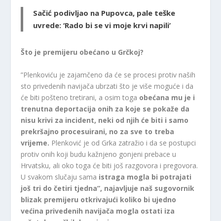
Sačić podivljao na Pupovca, pale teške
uvrede: ‘Rado bi se vi moje krvi napili’
Što je premijeru obećano u Grčkoj?
”Plenkoviću je zajamčeno da će se procesi protiv naših
sto privedenih navijača ubrzati što je više moguće i da
će biti pošteno tretirani, a osim toga
obećana mu je i
trenutna deportacija onih za koje se pokaže da
nisu krivi za incident, neki od njih će biti i samo
prekršajno procesuirani, no za sve to treba
vrijeme.
Plenković je od Grka zatražio i da se postupci
protiv onih koji budu kažnjeno gonjeni prebace u
Hrvatsku, ali oko toga će biti još razgovora i pregovora.
U svakom slučaju sama
istraga mogla bi potrajati
još tri do četiri tjedna”, najavljuje naš sugovornik
blizak premijeru otkrivajući koliko bi ujedno
većina privedenih navijača mogla ostati iza