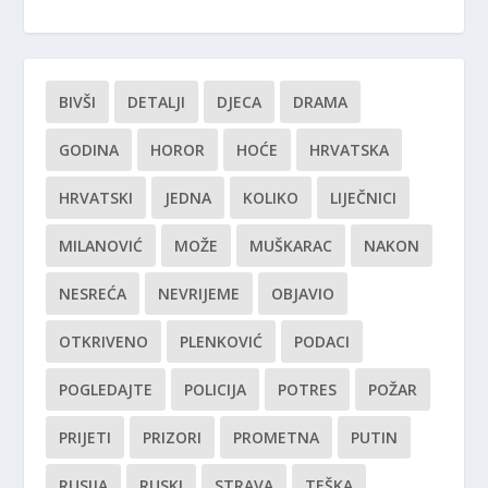
BIVŠI
DETALJI
DJECA
DRAMA
GODINA
HOROR
HOĆE
HRVATSKA
HRVATSKI
JEDNA
KOLIKO
LIJEČNICI
MILANOVIĆ
MOŽE
MUŠKARAC
NAKON
NESREĆA
NEVRIJEME
OBJAVIO
OTKRIVENO
PLENKOVIĆ
PODACI
POGLEDAJTE
POLICIJA
POTRES
POŽAR
PRIJETI
PRIZORI
PROMETNA
PUTIN
RUSIJA
RUSKI
STRAVA
TEŠKA