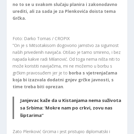
no to se u svakom slučaju planira i zakonodavno
urediti, ali za sada je za Plenkovića doista tema
Grčka.
Foto: Darko Tomas / CROPIX
”On je s Mitsotakisom dogovorio jamstvo za sigurnost
naših privedenih navijača. Otišao je tamo smireno, i bez
napada kakve radi Milanović. Od toga nema ništa niti to
može koristiti navijačima, mi ne možemo u borbu s
grčkim pravosuđem jer je to
borba s vjetrenjačama
koja bi izazvala dodatni gnjev grčke javnosti, s
time treba biti oprezan
.
Janjevac kaže da u Kistanjama nema suživota
sa Srbima: ‘Mokre nam po crkvi, zovu nas
šiptarima”
Zato Plenković Grcima i jest pristupio diplomatski i