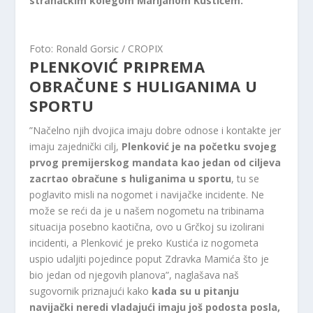
stranačkim kolegom Marijanom Kustićem.
Foto: Ronald Gorsic / CROPIX
PLENKOVIĆ PRIPREMA
OBRAČUNE S HULIGANIMA U
SPORTU
”Načelno njih dvojica imaju dobre odnose i kontakte jer
imaju zajednički cilj,
Plenković je na početku svojeg
prvog premijerskog mandata kao jedan od ciljeva
zacrtao obračune s huliganima u sportu
, tu se
poglavito misli na nogomet i navijačke incidente. Ne
može se reći da je u našem nogometu na tribinama
situacija posebno kaotična, ovo u Grčkoj su izolirani
incidenti, a Plenković je preko Kustića iz nogometa
uspio udaljiti pojedince poput Zdravka Mamića što je
bio jedan od njegovih planova”, naglašava naš
sugovornik priznajući kako
kada su u pitanju
navijački neredi vladajući imaju još podosta posla,