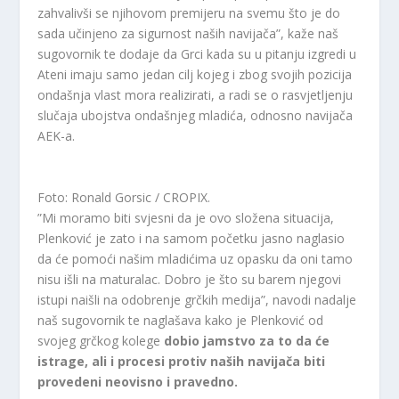
zahvalivši se njihovom premijeru na svemu što je do
sada učinjeno za sigurnost naših navijača”, kaže naš
sugovornik te dodaje da Grci kada su u pitanju izgredi u
Ateni imaju samo jedan cilj kojeg i zbog svojih pozicija
ondašnja vlast mora realizirati, a radi se o rasvjetljenju
slučaja ubojstva ondašnjeg mladića, odnosno navijača
AEK-a.
Foto: Ronald Gorsic / CROPIX.
”Mi moramo biti svjesni da je ovo složena situacija,
Plenković je zato i na samom početku jasno naglasio
da će pomoći našim mladićima uz opasku da oni tamo
nisu išli na maturalac. Dobro je što su barem njegovi
istupi naišli na odobrenje grčkih medija”, navodi nadalje
naš sugovornik te naglašava kako je Plenković od
svojeg grčkog kolege
dobio jamstvo za to da će
istrage, ali i procesi protiv naših navijača biti
provedeni neovisno i pravedno.