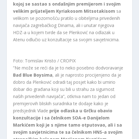
kojoj se sastao s ondašnjim premijerom i svojim
velikim prijateljem Kyriakosom Mitsotakisom
sa
velikom se pozornošću pratilo u obiteljima privedenih
navijača zagrebačkog Dinama, ali i unutar njegova
HDZ-a u kojem tvrde da se Plenković na odlazak u
Atenu odlučio uz konzultacije sa svojim savjetnicima.
Foto: Tomislav Kristo / CROPIX
”Ne može se reći da je to neko posebno dodvoravanje
Bad Blue Boysima
, ali je naprosto procijenjeno da je
dobro da Plenković odradi taj posjet kako bi umirio
dobar dio građana koji su bili u strahu za sigurnost
naših privedenih navijača”, otkriva nam to jedan od
premijerovih bliskih suradnika te dodaje kako je
predsjednik Vlade
prije odlaska u Grčku obavio
konzultacije i sa čelnikom SOA-e Danijelom
Markićem koji je s njime tamo otputovao, ali i sa
svojim savjetnicima te sa čelnikom HNS-a svojim