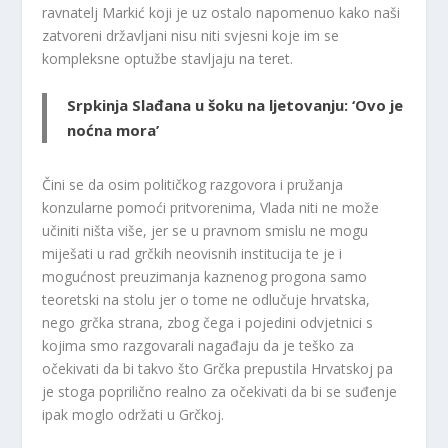
ravnatelj Markić koji je uz ostalo napomenuo kako naši
zatvoreni državljani nisu niti svjesni koje im se
kompleksne optužbe stavljaju na teret.
Srpkinja Slađana u šoku na ljetovanju: ‘Ovo je
noćna mora’
Čini se da osim političkog razgovora i pružanja
konzularne pomoći pritvorenima, Vlada niti ne može
učiniti ništa više, jer se u pravnom smislu ne mogu
miješati u rad grčkih neovisnih institucija te je i
mogućnost preuzimanja kaznenog progona samo
teoretski na stolu jer o tome ne odlučuje hrvatska,
nego grčka strana, zbog čega i pojedini odvjetnici s
kojima smo razgovarali nagađaju da je teško za
očekivati da bi takvo što Grčka prepustila Hrvatskoj pa
je stoga poprilično realno za očekivati da bi se suđenje
ipak moglo održati u Grčkoj.