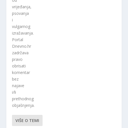
od
vrijeđanja,
psovanja
i
vulgarnog
izražavanja.
Portal
Dnevno.hr
zadržava
pravo
obrisati
komentar
bez
najave
i/li
prethodnog
objašnjenja.
VIŠE O TEMI