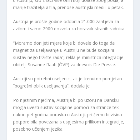
u Austriju, što znači više onih koji dolaze zbog posla, a
manje tražitelja azila, prenose austrijski mediji u petak.
Austrija je prošle godine odobrila 21.000 zahtjeva za
azilom i samo 2900 dozvola za boravak stranih radnika.
“Moramo donijeti mjere koje bi dovele do toga da
magnet za useljavanje u Austriju ne bude socijalni
sustav nego tržište rada”, rekla je ministrica integracije i
obitelji Susanne Raab (ÖVP) za dnevnik Die Presse.
Austriji su potrebni useljenici, ali je trenutno primjetan
“pogrešni oblik useljavanja”, dodala je.
Po njezinim riječima, Austrija bi po uzoru na Dansku
mogla uvesti sustav socijalne pomoći za strance tek
nakon pet godina boravka u Austriji, pri čemu bi visina
potpore bila povezana s uspjesima prilikom integracije,
posebno učenjem jezika.