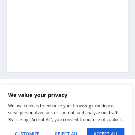
Marketing
We value your privacy
Impressum
We use cookies to enhance your browsing experience,
serve personalized ads or content, and analyze our traffic.
By clicking "Accept All", you consent to our use of cookies.
Uvjeti korištenja
CUSTOMIZE
REJECT ALL
ACCEPT ALL