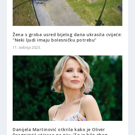
Žena s groba usred bijelog dana ukrasila cvijeće:
“Neki ljudi imaju bolesničku potrebu”
11. svibnja 2023.
Danijela Martinović otkrila kako je Oliver
Dragojević utjecao na nju: ‘To je bilo zbog