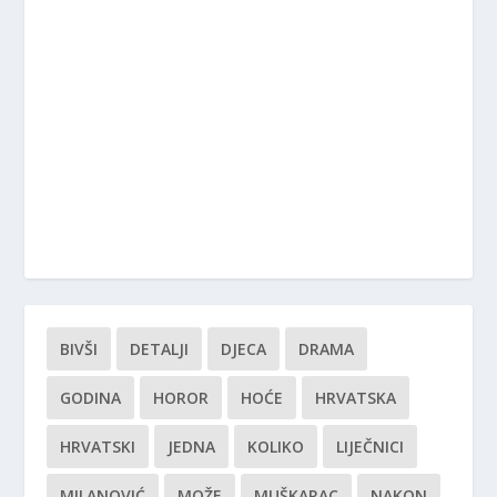
BIVŠI
DETALJI
DJECA
DRAMA
GODINA
HOROR
HOĆE
HRVATSKA
HRVATSKI
JEDNA
KOLIKO
LIJEČNICI
MILANOVIĆ
MOŽE
MUŠKARAC
NAKON