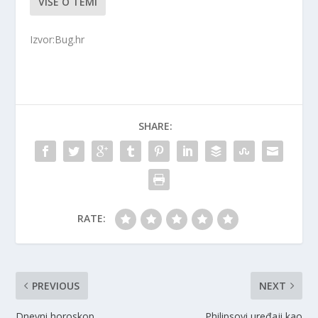
VIŠE O TEMI
Izvor:Bug.hr
SHARE:
RATE:
PREVIOUS
NEXT
Dnevni horoskop,
Philipsovi uređaji kao