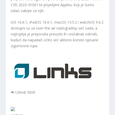
CVE-2023-41061 te prijavljeni Appleu, koji je žurno
izdao zakrpe za njih.
iOS 16.6.1, iPadOS 16.6.1, macOS 13.5.2 i watchOS 9.6.2
dostupni su za over-the-air nadogradnju već sada, a
najtoplija je preporuka preuzeti ih i instalirati odmah,
budući da napadači očito već aktivno koriste opisane
sigurnosne rupe.
📢 Uštedi 300€