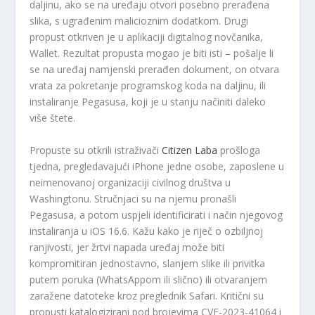
daljinu, ako se na uređaju otvori posebno prerađena
slika, s ugrađenim malicioznim dodatkom. Drugi
propust otkriven je u aplikaciji digitalnog novčanika,
Wallet. Rezultat propusta mogao je biti isti – pošalje li
se na uređaj namjenski prerađen dokument, on otvara
vrata za pokretanje programskog koda na daljinu, ili
instaliranje Pegasusa, koji je u stanju načiniti daleko
više štete.
Propuste su otkrili istraživači
Citizen Laba
prošloga
tjedna, pregledavajući iPhone jedne osobe, zaposlene u
neimenovanoj organizaciji civilnog društva u
Washingtonu. Stručnjaci su na njemu pronašli
Pegasusa, a potom uspjeli identificirati i način njegovog
instaliranja u iOS 16.6. Kažu kako je riječ o ozbiljnoj
ranjivosti, jer žrtvi napada uređaj može biti
kompromitiran jednostavno, slanjem slike ili privitka
putem poruka (WhatsAppom ili slično) ili otvaranjem
zaražene datoteke kroz preglednik Safari. Kritični su
propusti katalogizirani pod brojevima CVE-2023-41064 i