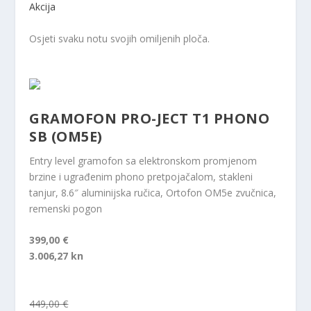
Akcija
Osjeti svaku notu svojih omiljenih ploča.
GRAMOFON PRO-JECT T1 PHONO
SB (OM5E)
Entry level gramofon sa elektronskom promjenom
brzine i ugrađenim phono pretpojačalom, stakleni
tanjur, 8.6″ aluminijska ručica, Ortofon OM5e zvučnica,
remenski pogon
399,00 €
3.006,27 kn
449,00 €