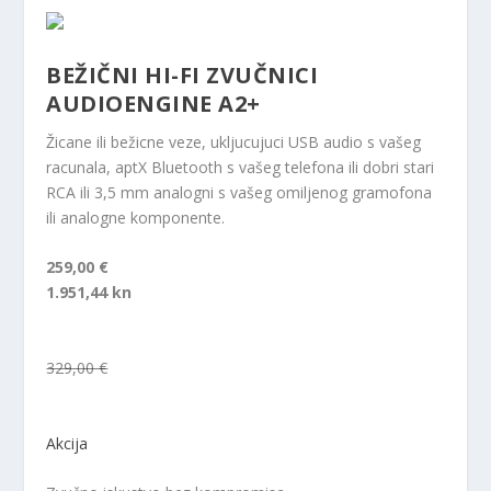
BEŽIČNI HI-FI ZVUČNICI
AUDIOENGINE A2+
Žicane ili bežicne veze, ukljucujuci USB audio s vašeg
racunala, aptX Bluetooth s vašeg telefona ili dobri stari
RCA ili 3,5 mm analogni s vašeg omiljenog gramofona
ili analogne komponente.
259,00 €
1.951,44 kn
329,00 €
Akcija