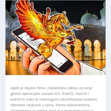
Apple je objavio hitnu i neplaniranu zakrpu za svoje
glavne operacijske sustave iOS, iPadOS, macOS i
watchOS, kako bi onemogućio iskorištavanje nedavno
otkrivene ranjivosti u njima. Prema dokumentima,
objavljenima uz zakrpe, riječ je o propustima koji su