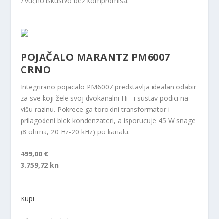
Zvučno iskustvo bez kompromisa.
POJAČALO MARANTZ PM6007
CRNO
Integrirano pojacalo PM6007 predstavlja idealan odabir
za sve koji žele svoj dvokanalni Hi-Fi sustav podici na
višu razinu. Pokrece ga toroidni transformator i
prilagodeni blok kondenzatori, a isporucuje 45 W snage
(8 ohma, 20 Hz-20 kHz) po kanalu.
499,00 €
3.759,72 kn
Kupi