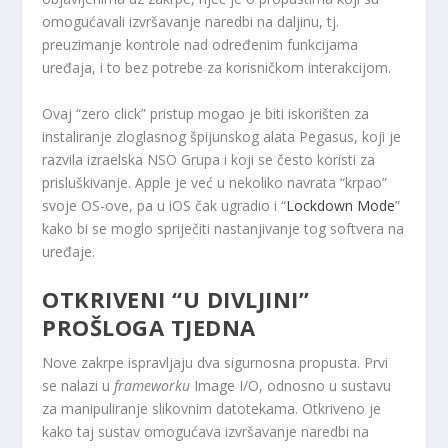
omogućavali izvršavanje naredbi na daljinu, tj.
preuzimanje kontrole nad određenim funkcijama
uređaja, i to bez potrebe za korisničkom interakcijom.
Ovaj “zero click” pristup mogao je biti iskorišten za
instaliranje zloglasnog špijunskog alata Pegasus, koji je
razvila izraelska NSO Grupa i koji se često koristi za
prisluškivanje. Apple je već u nekoliko navrata “krpao”
svoje OS-ove, pa u iOS čak ugradio i “
Lockdown Mode
”
kako bi se moglo spriječiti nastanjivanje tog softvera na
uređaje.
OTKRIVENI “U DIVLJINI”
PROŠLOGA TJEDNA
Nove zakrpe ispravljaju dva sigurnosna propusta. Prvi
se nalazi u
frameworku
Image I/O, odnosno u sustavu
za manipuliranje slikovnim datotekama. Otkriveno je
kako taj sustav omogućava izvršavanje naredbi na