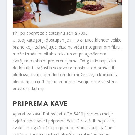
Philips aparat za tjesteninu serija 7000
U istoj kategoriji dostupan je i Flip & Juice blender velike
brzine koji, zahvaljujući dizajnu vrča i integriranom filtru,
može izraditi napitak s teksturom prilagođenom
svačijim osobnim preferencijama. Od gustih napitaka
do bistrih ili kašastih sokova te maslaca od orašastih
plodova, ovaj napredni blender može sve, a kombinira
blendanje i cijeđenje u jednom rješenju čime se štedi
prostor u kuhinji.
PRIPREMA KAVE
Aparat za kavu Philips LatteGo 5400 precizno melje
svježa zrna kave i priprema čak 12 različitih napitaka,
svaki s mogućnošću potpune personalizacije jačine i
količine. Sadrži i sustav LatteGo za mliječnu pjenu,