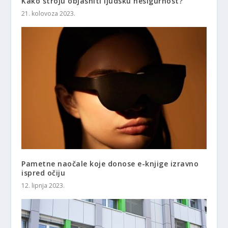
Kako stroju objasniti ljudsku nesigurnost?
21. kolovoza 2023.
Pametne naočale koje donose e-knjige izravno
ispred očiju
12. lipnja 2023.