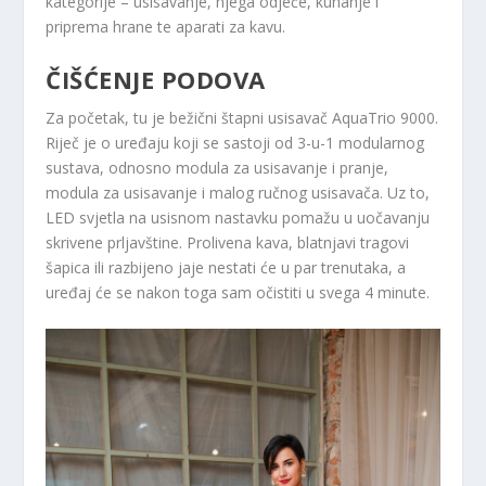
kategorije – usisavanje, njega odjeće, kuhanje i
priprema hrane te aparati za kavu.
ČIŠĆENJE PODOVA
Za početak, tu je bežični štapni usisavač AquaTrio 9000.
Riječ je o uređaju koji se sastoji od 3-u-1 modularnog
sustava, odnosno modula za usisavanje i pranje,
modula za usisavanje i malog ručnog usisavača. Uz to,
LED svjetla na usisnom nastavku pomažu u uočavanju
skrivene prljavštine. Prolivena kava, blatnjavi tragovi
šapica ili razbijeno jaje nestati će u par trenutaka, a
uređaj će se nakon toga sam očistiti u svega 4 minute.