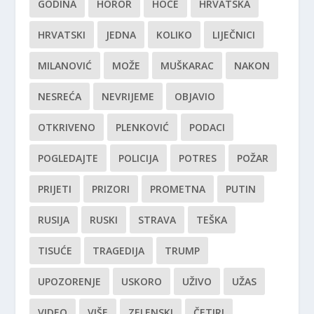
GODINA
HOROR
HOĆE
HRVATSKA
HRVATSKI
JEDNA
KOLIKO
LIJEČNICI
MILANOVIĆ
MOŽE
MUŠKARAC
NAKON
NESREĆA
NEVRIJEME
OBJAVIO
OTKRIVENO
PLENKOVIĆ
PODACI
POGLEDAJTE
POLICIJA
POTRES
POŽAR
PRIJETI
PRIZORI
PROMETNA
PUTIN
RUSIJA
RUSKI
STRAVA
TEŠKA
TISUĆE
TRAGEDIJA
TRUMP
UPOZORENJE
USKORO
UŽIVO
UŽAS
VIDEO
VIŠE
ZELENSKI
ČETIRI