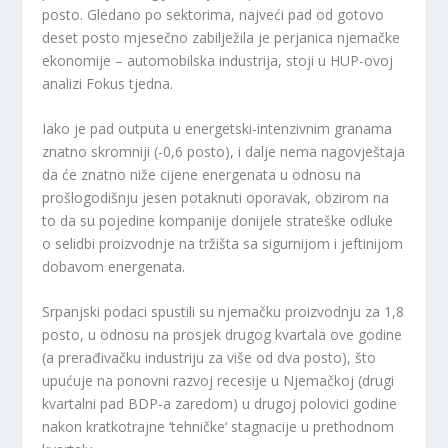
posto. Gledano po sektorima, najveći pad od gotovo
deset posto mjesečno zabilježila je perjanica njemačke
ekonomije – automobilska industrija, stoji u HUP-ovoj
analizi Fokus tjedna.
Iako je pad outputa u energetski-intenzivnim granama
znatno skromniji (-0,6 posto), i dalje nema nagovještaja
da će znatno niže cijene energenata u odnosu na
prošlogodišnju jesen potaknuti oporavak, obzirom na
to da su pojedine kompanije donijele strateške odluke
o selidbi proizvodnje na tržišta sa sigurnijom i jeftinijom
dobavom energenata.
Srpanjski podaci spustili su njemačku proizvodnju za 1,8
posto, u odnosu na prosjek drugog kvartala ove godine
(a prerađivačku industriju za više od dva posto), što
upućuje na ponovni razvoj recesije u Njemačkoj (drugi
kvartalni pad BDP-a zaredom) u drugoj polovici godine
nakon kratkotrajne ‘tehničke‘ stagnacije u prethodnom