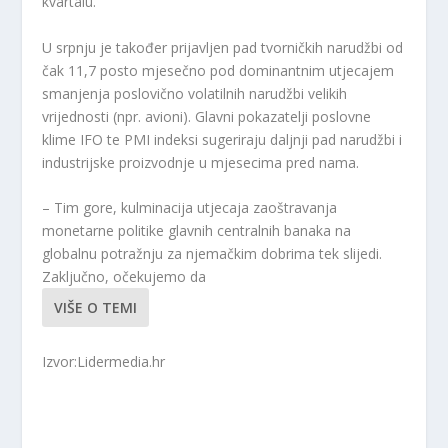
kvartalu.
U srpnju je također prijavljen pad tvorničkih narudžbi od
čak 11,7 posto mjesečno pod dominantnim utjecajem
smanjenja poslovično volatilnih narudžbi velikih
vrijednosti (npr. avioni). Glavni pokazatelji poslovne
klime IFO te PMI indeksi sugeriraju daljnji pad narudžbi i
industrijske proizvodnje u mjesecima pred nama.
– Tim gore, kulminacija utjecaja zaoštravanja
monetarne politike glavnih centralnih banaka na
globalnu potražnju za njemačkim dobrima tek slijedi.
Zaključno, očekujemo da
VIŠE O TEMI
Izvor:Lidermedia.hr