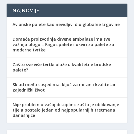
NAJNOVIJE
Avionske palete kao nevidljivi dio globalne trgovine
Domaća proizvodnja drvene ambalaže ima sve
važniju ulogu – Fagus palete i okviri za palete za
moderne tvrtke
Zašto sve više tvrtki ulaže u kvalitetne brodske
palete?
Sklad među susjedima: ključ za miran i kvalitetan
zajednički život
Nije problem u vašoj disciplini: zašto je oblikovanje
tijela postalo jedan od najpopularnijih tretmana
današnjice