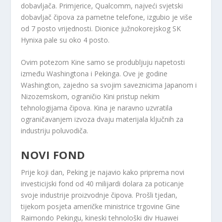
dobavljača. Primjerice, Qualcomm, najveći svjetski
dobavljač čipova za pametne telefone, izgubio je više
od 7 posto vrijednosti. Dionice južnokorejskog SK
Hynixa pale su oko 4 posto.
Ovim potezom Kine samo se produbljuju napetosti
između Washingtona i Pekinga. Ove je godine
Washington, zajedno sa svojim saveznicima Japanom i
Nizozemskom, ograničio Kini pristup nekim
tehnologijama čipova. Kina je naravno uzvratila
ograničavanjem izvoza dvaju materijala ključnih za
industriju poluvodiča.
NOVI FOND
Prije koji dan, Peking je najavio kako priprema novi
investicijski fond od 40 milijardi dolara za poticanje
svoje industrije proizvodnje čipova. Prošli tjedan,
tijekom posjeta američke ministrice trgovine Gine
Raimondo Pekingu, kineski tehnološki div Huawei