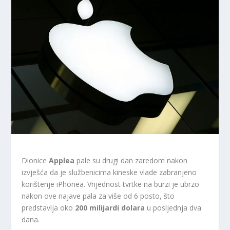
Dionice
Applea
pale su drugi dan zaredom nakon
izvješća da je službenicima kineske vlade zabranjeno
korištenje iPhonea. Vrijednost tvrtke na burzi je ubrzo
nakon ove najave pala za više od 6 posto, što
predstavlja oko
200 milijardi dolara
u posljednja dva
dana.