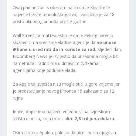
Ovaj pad ne čudi s obzirom na to da je Kina treće
najveće tržište tehnološkog diva, i zaslužna je za 18
posto ukupnog prihoda prošle godine.
Wall Street Journal izvijestio je da je Peking naredio
službenicima središnje vladine agencije da
ne unose
iPhone u ured niti da ih koriste za rad.
Sljedeći dan,
Bloomberg News je izvijestio da bi zabrana mogla biti
nametnuta i radnicima u državnim tvrtkama i
agencijama koje podupire vlada.
Za Apple ta izvješća nisu mogla stići u gore vrijeme jer
je predstavljanje novog iPhonea 15 zakazano za 12.
rujna.
Inače, Apple ima najveću vrijednost na svjetskom
tržištu dionica, koja iznosi blizu
2,8 trilijuna dolara.
Osim dionica Applea, pale su dionice i nekih njegovih