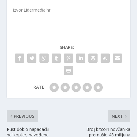
Izvor:Lidermedia.hr
SHARE:
RATE:
PREVIOUS
NEXT
Rust dobio napadački
Broj bitcoin novčanika
helikopter, navođene
premašio 48 milijuna