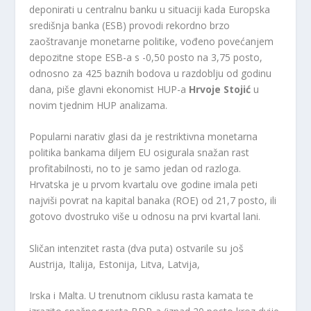
deponirati u centralnu banku u situaciji kada Europska
središnja banka (ESB) provodi rekordno brzo
zaoštravanje monetarne politike, vođeno povećanjem
depozitne stope ESB-a s -0,50 posto na 3,75 posto,
odnosno za 425 baznih bodova u razdoblju od godinu
dana, piše glavni ekonomist HUP-a
Hrvoje Stojić
u
novim tjednim HUP analizama.
Popularni narativ glasi da je restriktivna monetarna
politika bankama diljem EU osigurala snažan rast
profitabilnosti, no to je samo jedan od razloga.
Hrvatska je u prvom kvartalu ove godine imala peti
najviši povrat na kapital banaka (ROE) od 21,7 posto, ili
gotovo dvostruko više u odnosu na prvi kvartal lani.
Sličan intenzitet rasta (dva puta) ostvarile su još
Austrija, Italija, Estonija, Litva, Latvija,
Irska i Malta. U trenutnom ciklusu rasta kamata te