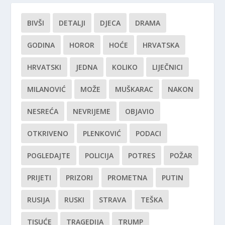
BIVŠI
DETALJI
DJECA
DRAMA
GODINA
HOROR
HOĆE
HRVATSKA
HRVATSKI
JEDNA
KOLIKO
LIJEČNICI
MILANOVIĆ
MOŽE
MUŠKARAC
NAKON
NESREĆA
NEVRIJEME
OBJAVIO
OTKRIVENO
PLENKOVIĆ
PODACI
POGLEDAJTE
POLICIJA
POTRES
POŽAR
PRIJETI
PRIZORI
PROMETNA
PUTIN
RUSIJA
RUSKI
STRAVA
TEŠKA
TISUĆE
TRAGEDIJA
TRUMP