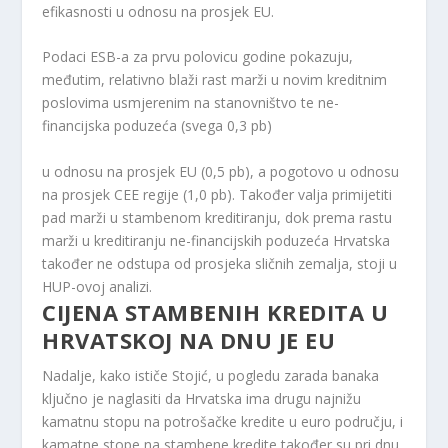
efikasnosti u odnosu na prosjek EU.
Podaci ESB-a za prvu polovicu godine pokazuju,
međutim, relativno blaži rast marži u novim kreditnim
poslovima usmjerenim na stanovništvo te ne-
financijska poduzeća (svega 0,3 pb)
u odnosu na prosjek EU (0,5 pb), a pogotovo u odnosu
na prosjek CEE regije (1,0 pb). Također valja primijetiti
pad marži u stambenom kreditiranju, dok prema rastu
marži u kreditiranju ne-financijskih poduzeća Hrvatska
također ne odstupa od prosjeka sličnih zemalja, stoji u
HUP-ovoj analizi.
CIJENA STAMBENIH KREDITA U
HRVATSKOJ NA DNU JE EU
Nadalje, kako ističe Stojić, u pogledu zarada banaka
ključno je naglasiti da Hrvatska ima drugu najnižu
kamatnu stopu na potrošačke kredite u euro području, i
kamatne stope na stambene kredite također su pri dnu.