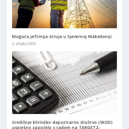
Moguća jeftinija struja u Sjevernoj Makedoniji
3. ožujka 2023.
Središnje klirinško depozitarno društvo (SKDD)
uspješno započelo s radom na TARGET2-