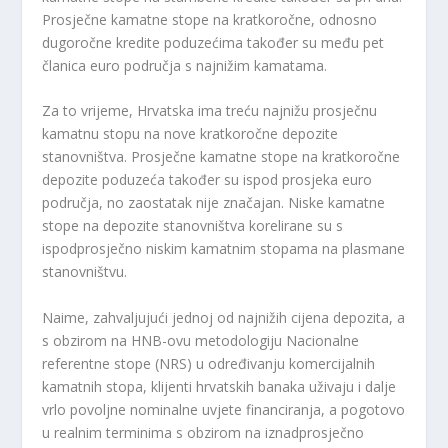
Prosječne kamatne stope na kratkoročne, odnosno
dugoročne kredite poduzećima također su među pet
članica euro područja s najnižim kamatama.
Za to vrijeme, Hrvatska ima treću najnižu prosječnu
kamatnu stopu na nove kratkoročne depozite
stanovništva. Prosječne kamatne stope na kratkoročne
depozite poduzeća također su ispod prosjeka euro
područja, no zaostatak nije značajan. Niske kamatne
stope na depozite stanovništva korelirane su s
ispodprosječno niskim kamatnim stopama na plasmane
stanovništvu.
Naime, zahvaljujući jednoj od najnižih cijena depozita, a
s obzirom na HNB-ovu metodologiju Nacionalne
referentne stope (NRS) u određivanju komercijalnih
kamatnih stopa, klijenti hrvatskih banaka uživaju i dalje
vrlo povoljne nominalne uvjete financiranja, a pogotovo
u realnim terminima s obzirom na iznadprosječno