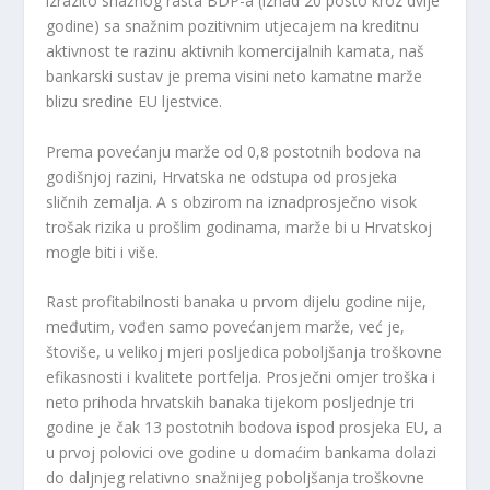
izrazito snažnog rasta BDP-a (iznad 20 posto kroz dvije
godine) sa snažnim pozitivnim utjecajem na kreditnu
aktivnost te razinu aktivnih komercijalnih kamata, naš
bankarski sustav je prema visini neto kamatne marže
blizu sredine EU ljestvice.
Prema povećanju marže od 0,8 postotnih bodova na
godišnjoj razini, Hrvatska ne odstupa od prosjeka
sličnih zemalja. A s obzirom na iznadprosječno visok
trošak rizika u prošlim godinama, marže bi u Hrvatskoj
mogle biti i više.
Rast profitabilnosti banaka u prvom dijelu godine nije,
međutim, vođen samo povećanjem marže, već je,
štoviše, u velikoj mjeri posljedica poboljšanja troškovne
efikasnosti i kvalitete portfelja. Prosječni omjer troška i
neto prihoda hrvatskih banaka tijekom posljednje tri
godine je čak 13 postotnih bodova ispod prosjeka EU, a
u prvoj polovici ove godine u domaćim bankama dolazi
do daljnjeg relativno snažnijeg poboljšanja troškovne