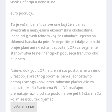
visoku inflaciju u odnosu na
euro području.
To je važan benefit za sve one koji žele danas
investirati u neizvjesnim ekonomskim okolnostima.
Jedan od glavnih faktora koji će i ubuduće utjecati na
sklonost banaka da privlače depozite je i dalje vrlo niski
omjer planiranih kredita i depozita (LDR) za segmente
stanovništva te ne-financijskih poduzeća trenutno oko
63 posto.
Naime, dok god LDR ne prelazi sto posto, a ne ulazimo
u razdoblje kreditnog boom-a, banke jednostavno
nemaju razloga konkurirati, odnosno plaćati više za
depozite. Među članicama EU, LDR značajno
premašuje razinu od sto posto na sve pet tržišta, među
kojim se ističu tek Njemač
VIŠE O TEMI