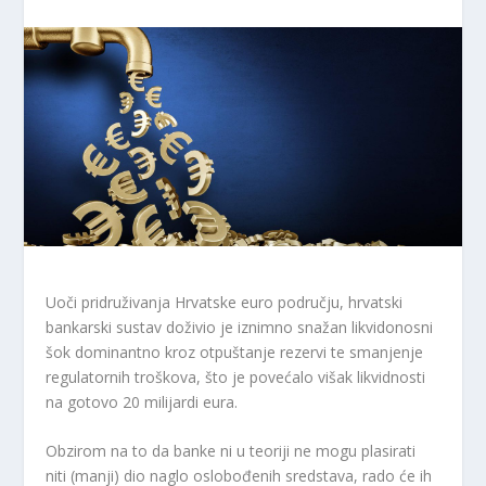
Uoči pridruživanja Hrvatske euro području, hrvatski
bankarski sustav doživio je iznimno snažan likvidonosni
šok dominantno kroz otpuštanje rezervi te smanjenje
regulatornih troškova, što je povećalo višak likvidnosti
na gotovo 20 milijardi eura.
Obzirom na to da banke ni u teoriji ne mogu plasirati
niti (manji) dio naglo oslobođenih sredstava, rado će ih