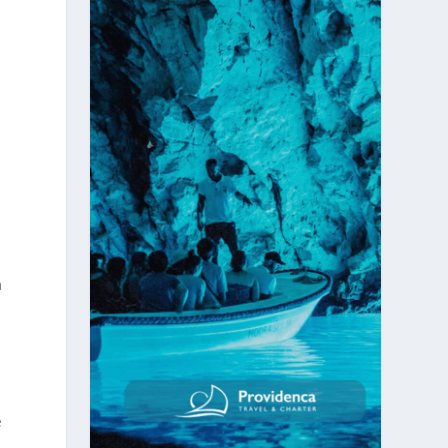
a
a
e