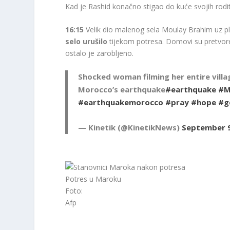
Kad je Rashid konačno stigao do kuće svojih roditelj
16:15
Velik dio malenog sela Moulay Brahim uz pl
selo urušilo
tijekom potresa. Domovi su pretvore
ostalo je zarobljeno.
Shocked woman filming her entire villa
Morocco’s earthquake
#earthquake
#M
#earthquakemorocco
#pray
#hope
#g
— Kinetik (@KinetikNews)
September 9
Potres u Maroku
Foto:
Afp