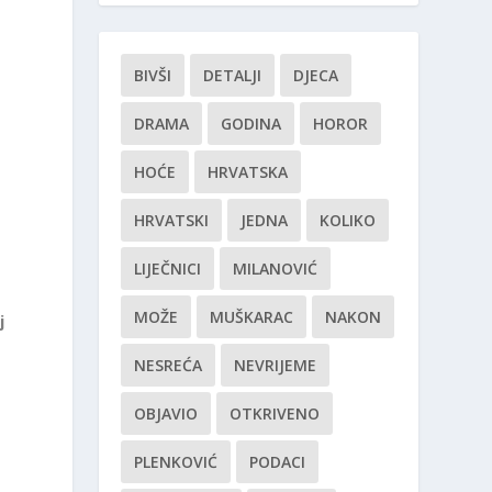
BIVŠI
DETALJI
DJECA
DRAMA
GODINA
HOROR
HOĆE
HRVATSKA
HRVATSKI
JEDNA
KOLIKO
o
LIJEČNICI
MILANOVIĆ
MOŽE
MUŠKARAC
NAKON
j
NESREĆA
NEVRIJEME
OBJAVIO
OTKRIVENO
PLENKOVIĆ
PODACI