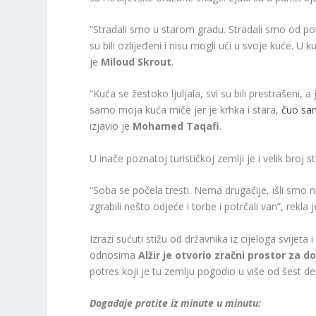
“Stradali smo u starom gradu. Stradali smo od po
su bili ozlijeđeni i nisu mogli ući u svoje kuće. U
je
Miloud
Skrout
.
“Kuća se žestoko ljuljala, svi su bili prestrašeni,
samo moja kuća miče jer je krhka i stara,
čuo sam
izjavio je
Mohamed
Taqafi
.
U inače poznatoj turističkoj zemlji je i velik broj s
“Soba se počela tresti. Nema drugačije, išli smo 
zgrabili nešto odjeće i torbe i potrčali van”, rekla j
Izrazi sućuti stižu od državnika iz cijeloga svije
odnosima
Alžir je otvorio zračni prostor z
potres koji je tu zemlju pogodio u više od šest de
Događaje pratite iz minute u minutu: