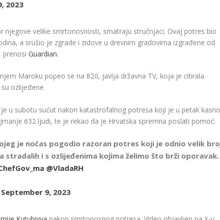
, 2023
or njegove velike smrtonosnosti, smatraju stručnjaci. Ovaj potres bio
odina, a srušio je zgrade i zidove u drevnim gradovima izgrađene od
e, prenosi
Guardian.
njem Maroku popeo se na 820, javlja državna TV, koja je citirala
su ozlijeđene.
 je u subotu sućut nakon katastrofalnog potresa koji je u petak kasn
manje 632 ljudi, te je rekao da je Hrvatska spremna poslati pomoć.
g je noćas pogodio razoran potres koji je odnio velik bro
ma stradalih i s ozlijeđenima kojima želimo što brži oporavak.
ChefGov_ma
@VladaRH
)
September 9, 2023
amije Kutubiyya
nakon smrtonosnog potresa. Video objavljen na X-u