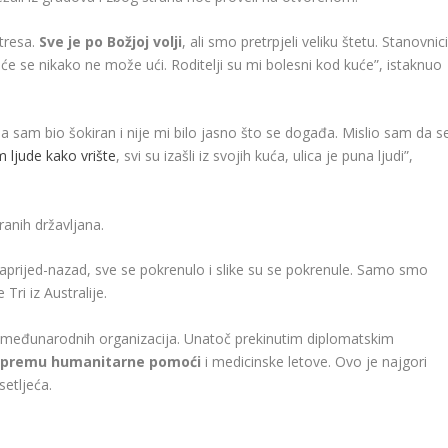
tresa.
Sve je po Božjoj volji
, ali smo pretrpjeli veliku štetu. Stanovnic
 kuće se nikako ne može ući. Roditelji su mi bolesni kod kuće”, istaknuo
 a ja sam bio šokiran i nije mi bilo jasno što se događa. Mislio sam da s
 ljude kako vrište
, svi su izašli iz svojih kuća, ulica je puna ljudi”,
tranih državljana.
naprijed-nazad, sve se pokrenulo i slike su se pokrenule. Samo smo
e Tri iz Australije.
ta i međunarodnih organizacija. Unatoč prekinutim diplomatskim
a dopremu humanitarne pomoći
i medicinske letove. Ovo je najgori
setljeća.