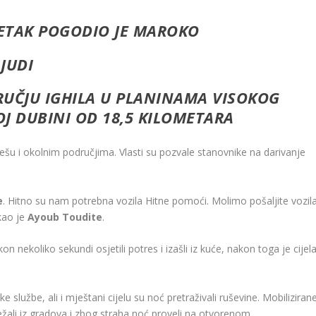
ETAK POGODIO JE MAROKO
LJUDI
RUČJU IGHILA U PLANINAMA VISOKOG
J DUBINI OD 18,5 KILOMETARA
šu i okolnim područjima. Vlasti su pozvale stanovnike na darivanje
e
. Hitno su nam potrebna vozila Hitne pomoći. Molimo pošaljite vozil
kao je
Ayoub
Toudite
.
kon nekoliko sekundi osjetili potres i izašli iz kuće, nakon toga je cijel
čke službe, ali i mještani cijelu su noć pretraživali ruševine. Mobiliziran
ježali iz gradova i zbog straha noć proveli na otvorenom.