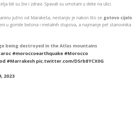
a bili su živi i zdravi. Spavali su umotani u deke na ulici.
aninu južno od Marakeša, nestanjiv je nakon što se
gotovo cijelo
ni u gomile betona i metalnih stupova, a najmanje pet stanovnika
ge being destroyed in the Atlas mountains
aroc
#moroccoearthquake
#Morocco
od
#Marrakesh
pic.twitter.com/DSrb8YCX0G
, 2023