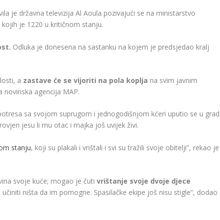
vila je državna televizija Al Aoula pozivajući se na ministarstvo
kojih je 1220 u kritičnom stanju.
ost.
Odluka je donesena na sastanku na kojem je predsjedao kralj
losti, a
zastave će se vijoriti na pola koplja
na svim javnim
la novinska agencija MAP.
otresa sa svojom suprugom i jednogodišnjom kćeri uputio se u grad
eri jesu li mu otac i majka još uvijek živi.
nom stanju
, koji su plakali i vrištali i svi su tražili svoje obitelji”, rekao je
evina svoje kuće; mogao je čuti
vrištanje svoje dvoje djece
 učiniti ništa da im pomogne. Spasilačke ekipe još nisu stigle”, dodao