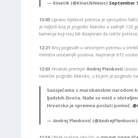
— Kinetik (@KinetikNews)
September 9
13:05
Upravo rijetkost potresa je vjerojatno fakt
je najteži koji je pogodio Maroko u zadnjih 120 g
kamenja koji nisu bili dizajnirani da izdrže potres
12:21
Broj poginulih u sinoćnjem potresu u središ
ministra unutarnjih poslova. Najmanje 672 osobe 
12:03
Hrvatski premijer
Andrej Plenković
izrazio
navečer pogodio Maroko, u kojem je poginulo naj
Suosjećamo s marokanskim narodom koje
ljudskih života. Naše su misli s obitelji
Hrvatska je spremna poslati pomoć.
@
— Andrej Plenković (@AndrejPlenkovic
11:56
Oblak prašine okružio je
minaret slavne dž