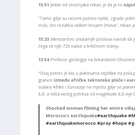
15:51
Jedan od stručnjaka rekao je da je to
najsn
“Tamo gdje su razorni potresi rijetki, zgrade jed
sruši, što rezultira velikim brojem žrtava”, rekao 
15:23
Ministarstvo unutarnjih poslova navodi da 
čega se njih 720 nalazi u kritičnom stanju.
13:54
Profesor geologije na britanskom Otvoreno
“Ovaj potres je bio u planinama otprilike na pola
granice
između afričke tektonske ploče i eur
sudara Afrike i Euroazije na mjestu gdje se plani
6,8, a ništa većeg potresa od magnitude 6,0 ​​nije
Shocked woman filming her entire villa
Morocco’s earthquake
#earthquake
#M
#earthquakemorocco
#pray
#hope
#g