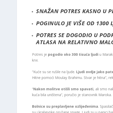
SNAŽAN POTRES KASNO U P
POGINULO JE VIŠE OD 1300 
POTRES SE DOGODIO U POD
ATLASA NA RELATIVNO MALO
Potres je
pogodio oko 300 tisuća ljudi
u Marake
krvi.
“Kuće su se rušile na ljude.
Ljudi ovdje jako pat
Hitne pomoći Moulay Brahimu. Stvar je hitna”, re
“
Nakon
molitve
otišli
smo
spavati
, ali smo na
kuća bila uništena”, poručio je stanovnik Maroka.
Bolnice su preplavljene ozlijeđenima
. Spasila
su i kraljevske oružane snage. Ljudi su u panici b