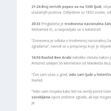
21:24
Broj mrtvih popeo se na 1305 ljudi
, obja
unutarnjih poslova. Ozlijeđene su 1832 osobe, od 
20:33
Proglašena je
trodnevna nacionalna žal
Mohamed VI., a raspravljalo se o katastrofi.
“Donesena je odluka o trodnevnoj nacionalnoj ža
zgradama”, navodi se u priopćenju koje je objavi
16:50
Rashid Ben Arabi
nekoliko minuta nakon p
Amizmiz udaljen 56 kilometara od Marakeša da provj
“Čim sam ušao u grad,
vidio sam ljude u histerič
Rashid.
“Vidio sam čovjeka kako leži na zemlji pored ruš
zarobljene
ispod uništene zgrade, ali nije mogao
je.