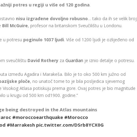
ažniji potres u regiji u više od 120 godina
.
nostavno
nisu izgrađene dovoljno robusno
… tako da ih se velik broj
je
Bill McGuire
, profesor na britanskom Sveučilištu u Londonu.
je u potresu
poginulo 1037 ljudi
. Više od 1200 ljudi je ozlijeđeno od
m sveučilištu
David Rothery
za
Guardian
je iznio detalje o potresu.
 puta između Agadira i Marakeša. Bilo je to oko 500 km južno od
oazijske ploče
, no unatoč tome to je bila posljedica sjevernog
ne Visokog Atlasa potiskuju prema gore. Ovaj potres je bio magnitude
 bilo u krugu od 500 km od1900. godine.”
ge being destroyed in the Atlas mountains
aroc
#moroccoearthquake
#Morocco
od
#Marrakesh
pic.twitter.com/DSrb8YCX0G