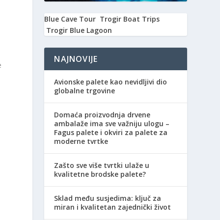
Blue Cave Tour
Trogir Boat Trips
i
Trogir Blue Lagoon
NAJNOVIJE
e
Avionske palete kao nevidljivi dio
globalne trgovine
Domaća proizvodnja drvene
ambalaže ima sve važniju ulogu –
Fagus palete i okviri za palete za
moderne tvrtke
Zašto sve više tvrtki ulaže u
kvalitetne brodske palete?
Sklad među susjedima: ključ za
miran i kvalitetan zajednički život