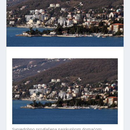
Svojedobno proglašena najskupljom domaćom