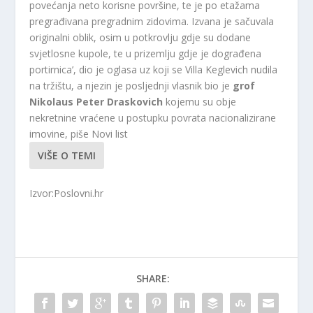
povećanja neto korisne površine, te je po etažama
pregrađivana pregradnim zidovima. Izvana je sačuvala
originalni oblik, osim u potkrovlju gdje su dodane
svjetlosne kupole, te u prizemlju gdje je dograđena
portirnica’, dio je oglasa uz koji se Villa Keglevich nudila
na tržištu, a njezin je posljednji vlasnik bio je
grof
Nikolaus Peter Draskovich
kojemu su obje
nekretnine vraćene u postupku povrata nacionalizirane
imovine, piše Novi list
VIŠE O TEMI
Izvor:Poslovni.hr
SHARE: