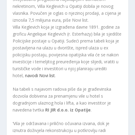
nekretinom, Villa Keglevich u Opatiji dobila je novog
vlasnika. Povučen je oglas o njezinoj prodaji, a cijena je
iznosila 7,5 milijuna eura, piše Novi list.
Villa Keglevich koja je izgrađena davne 1891. godine za
groficu Angelique Keglevich (r. Esterhazy) bila je sjedište
Policijske postaje u Opatiji. Sudeći prema tabeli koja je
postavljena na ulazu u dvorište, ispred ulaza u ex
policijsku postaju, povijesna opatijska vila će se nakon
investicije i temeljitog preuređenja koje slijedi, vratiti u
turističke vode i investitori u njoj planiraju urediti
hotel,
navodi Novi list
.
Na tabeli s najavom radova piše da je građevinska
dozvola dobivena za prenamjenu vile u hotel s
dogradnjom ulaznog hola i lifta, a kao investitor je
navedena tvrtka
RI JIR d.o.o. iz Opatije
.
‘Vila je održavana i prilično očuvana izvana, dok je
iznutra doživjela rekonstrukciju u potkrovlju radi