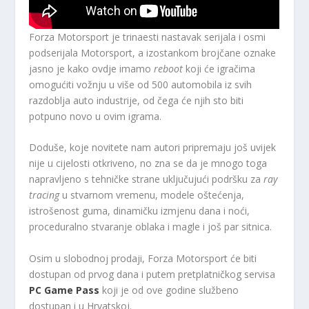
Forza Motorsport je trinaesti nastavak serijala i osmi
podserijala Motorsport, a izostankom brojčane oznake
jasno je kako ovdje imamo
reboot
koji će igračima
omogućiti vožnju u više od 500 automobila iz svih
razdoblja auto industrije, od čega će njih sto biti
potpuno novo u ovim igrama.
Doduše, koje novitete nam autori pripremaju još uvijek
nije u cijelosti otkriveno, no zna se da je mnogo toga
napravljeno s tehničke strane uključujući podršku za
ray
tracing
u stvarnom vremenu, modele oštećenja,
istrošenost guma, dinamičku izmjenu dana i noći,
proceduralno stvaranje oblaka i magle i još par sitnica.
Osim u slobodnoj prodaji, Forza Motorsport će biti
dostupan od prvog dana i putem pretplatničkog servisa
PC Game Pass
koji je od ove godine službeno
dostupan i u Hrvatskoj.