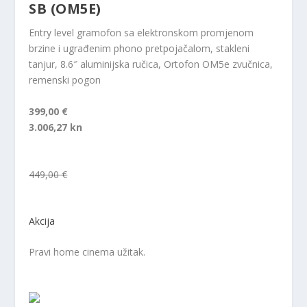
SB (OM5E)
Entry level gramofon sa elektronskom promjenom
brzine i ugrađenim phono pretpojačalom, stakleni
tanjur, 8.6″ aluminijska ručica, Ortofon OM5e zvučnica,
remenski pogon
399,00 €
3.006,27 kn
449,00 €
Akcija
Pravi home cinema užitak.