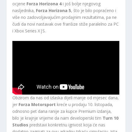
ocjene
Forza Horizona 4
i još bolje njegovog
nasljednika,
Forza Horizona 5
, što je bilo popraćeno i
više no zadovoljavajućim prodajnim rezultatima, pa ne
čudi da novi nastavak ove franšize stiže paralelno za PC
i Xbox Series X|S.
Obzirom da nas od izlaska dijeli manje od mjesec dana,
jer
Forza Motorsport
kreće u prodaju 10. listopada,
odnosno pet dana ranije za kupce Premium izdanja,
bilo je krajnje vrijeme da nam developerski tim
Turn 10
Studios
predstavi konkretnu igrivost koja će nas
dodatno zagrijati za ovu arkadnu trkaću simulaciju. Ista