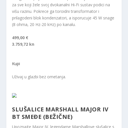
za sve koji žele svoj dvokanalni Hi-Fi sustav podici na
višu razinu. Pokrece ga toroidni transformator i
prilagodeni blok kondenzatori, a isporucuje 45 W snage
(8 ohma, 20 Hz-20 kHz) po kanalu.
499,00 €
3.759,72 kn
Kupi
Uživaj u glazbi bez ometanja.
SLUŠALICE MARSHALL MAJOR IV
BT SMEĐE (BEŽIČNE)
Upoznajte Major IV, legendarne Marshallove slušalice s