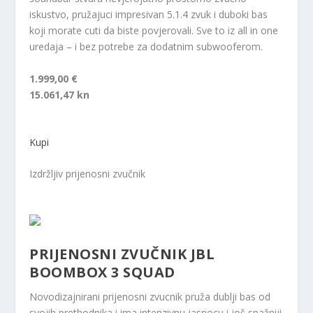
iskustvo, pružajuci impresivan 5.1.4 zvuk i duboki bas
koji morate cuti da biste povjerovali. Sve to iz all in one
uredaja – i bez potrebe za dodatnim subwooferom.
1.999,00 €
15.061,47 kn
Kupi
Izdržljiv prijenosni zvučnik
PRIJENOSNI ZVUČNIK JBL
BOOMBOX 3 SQUAD
Novodizajnirani prijenosni zvucnik pruža dublji bas od
svojih prethodnika i ima intenzivnu jasnocu i još snažniji