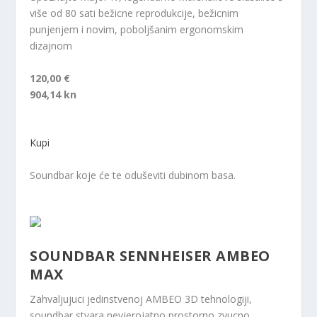
više od 80 sati bežicne reprodukcije, bežicnim
punjenjem i novim, poboljšanim ergonomskim
dizajnom
120,00 €
904,14 kn
Kupi
Soundbar koje će te oduševiti dubinom basa.
SOUNDBAR SENNHEISER AMBEO
MAX
Zahvaljujuci jedinstvenoj AMBEO 3D tehnologiji,
soundbar stvara nevjerojatno prostorno zvucno