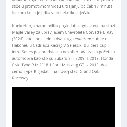
stiže u promotivnom videu u trajanju od čak 17 minuta
tijekom kojih je prikazano nekoliko isječaka.
Konkretno, imamo priliku pogledati zagrijavanje na stazi
Maple Valley za upravljačem Chevroleta Corvette E-Ray
(2024), kao i posljednja dva kruga
endurance
utrke u
Hakoneu u Cadillacu Racing V-Series.R. Builders Cup
Intro Series pak predstavlja nekoliko odabranih početnih
automobila kao što su Subaru STI S209 iz 2019, Honda
Civic Type R iz 2018. i Ford Mustang GT iz 2018, dok
ćemo Type R gledati i na novoj stazi Grand Oak
Raceway.