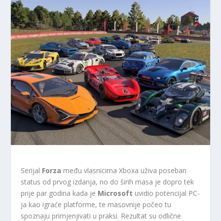
Serijal
Forza
među vlasnicima Xboxa uživa poseban
status od prvog izdanja, no do širih masa je dopro tek
prije par godina kada je
Microsoft
uvidio potencijal PC-
ja kao igraće platforme, te masovnije počeo tu
spoznaju primjenjivati u praksi. Rezultat su odlične