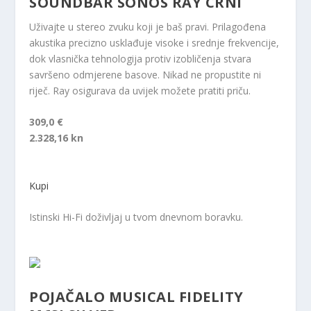
SOUNDBAR SONOS RAY CRNI
Uživajte u stereo zvuku koji je baš pravi. Prilagođena
akustika precizno usklađuje visoke i srednje frekvencije,
dok vlasnička tehnologija protiv izobličenja stvara
savršeno odmjerene basove. Nikad ne propustite ni
riječ. Ray osigurava da uvijek možete pratiti priču.
309,0 €
2.328,16 kn
Kupi
Istinski Hi-Fi doživljaj u tvom dnevnom boravku.
POJAČALO MUSICAL FIDELITY