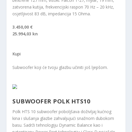
bextrene 127 mm, visoki: Falcon T-27, mylar, 19 mm,
zatvorena kutija, frekvencijski raspon 70 Hz – 20 kHz,
osjetljivost 83 dB, impedancija 15 Ohma.
3.450,00 €
25.994,03 kn
Kupi
Subwoofer koji će tvoju glazbu učiniti još ljepšom.
SUBWOOFER POLK HTS10
Polk HTS 10 subwoofer poboljšava doživljaj kućnog
kina i slušanja glazbe zahvaljujući snažnom dubokom
basu. Sadrži tehnologiju Dynamic Balance kao i
patentiranu Power Port tehnologiju i Class D pojačalo