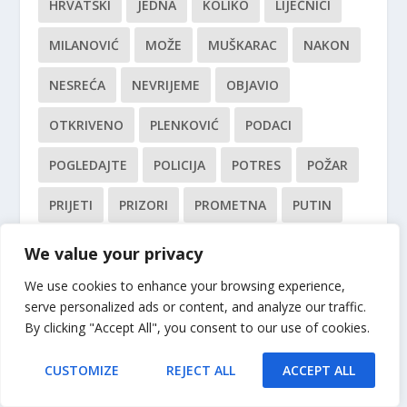
HRVATSKI
JEDNA
KOLIKO
LIJEČNICI
MILANOVIĆ
MOŽE
MUŠKARAC
NAKON
NESREĆA
NEVRIJEME
OBJAVIO
OTKRIVENO
PLENKOVIĆ
PODACI
POGLEDAJTE
POLICIJA
POTRES
POŽAR
PRIJETI
PRIZORI
PROMETNA
PUTIN
RUSIJA
RUSKI
STRAVA
TEŠKA
We value your privacy
TISUĆE
TRAGEDIJA
TRUMP
We use cookies to enhance your browsing experience,
serve personalized ads or content, and analyze our traffic.
UPOZORENJE
USKORO
UŽIVO
UŽAS
By clicking "Accept All", you consent to our use of cookies.
VIDEO
VIŠE
ZELENSKI
ČETIRI
CUSTOMIZE
REJECT ALL
ACCEPT ALL