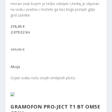
moćan zvuk kojem je teško odoljeti. Uređaj je otporan
na vodu i prašinu i možete ga bez brige ponijeti gdje
god zaželite
276,00 €
2.079,52 kn
339,00 €
Akcija
Osjeti svaku notu svojih omiljenih ploča.
GRAMOFON PRO-JECT T1 BT OM5E