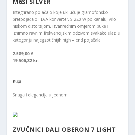
M6SI SILVER
Integrirano pojačalo koje uključuje gramofonsko
pretpojačalo i D/A konverter. S 220 W po kanalu, vrlo
niskom distorzijom, izvanrednim omjerom buke i
iznimno ravnim frekvencijskim odzivom svakako ulazi u
kategoriju najegzotičnijih high – end pojačala.
2.589,00 €
19.506,82 kn
Kupi
Snaga i elegancija u jednom.
ZVUČNICI DALI OBERON 7 LIGHT