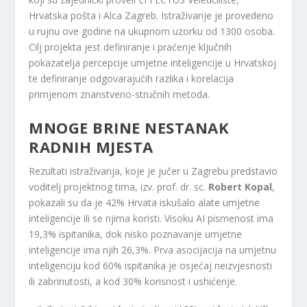
Hrvatska pošta i Alca Zagreb. Istraživanje je provedeno
u rujnu ove godine na ukupnom uzorku od 1300 osoba.
Cilj projekta jest definiranje i praćenje ključnih
pokazatelja percepcije umjetne inteligencije u Hrvatskoj
te definiranje odgovarajućih razlika i korelacija
primjenom znanstveno-stručnih metoda.
MNOGE BRINE NESTANAK
RADNIH MJESTA
Rezultati istraživanja, koje je jučer u Zagrebu predstavio
voditelj projektnog tima, izv. prof. dr. sc.
Robert Kopal
,
pokazali su da je 42% Hrvata iskušalo alate umjetne
inteligencije ili se njima koristi. Visoku AI pismenost ima
19,3% ispitanika, dok nisko poznavanje umjetne
inteligencije ima njih 26,3%. Prva asocijacija na umjetnu
inteligenciju kod 60% ispitanika je osjećaj neizvjesnosti
ili zabrinutosti, a kod 30% korisnost i ushićenje.