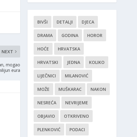
BIVŠI
DETALJI
DJECA
DRAMA
GODINA
HOROR
HOĆE
HRVATSKA
NEXT
HRVATSKI
JEDNA
KOLIKO
van, mogao
ilijun eura
LIJEČNICI
MILANOVIĆ
MOŽE
MUŠKARAC
NAKON
NESREĆA
NEVRIJEME
OBJAVIO
OTKRIVENO
PLENKOVIĆ
PODACI