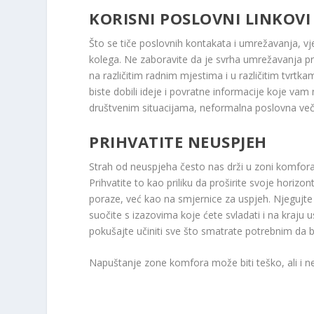
KORISNI POSLOVNI LINKOVI
Što se tiče poslovnih kontakata i umrežavanja, vj
kolega. Ne zaboravite da je svrha umrežavanja proš
na različitim radnim mjestima i u različitim tvrtkam
biste dobili ideje i povratne informacije koje va
društvenim situacijama, neformalna poslovna veče
PRIHVATITE NEUSPJEH
Strah od neuspjeha često nas drži u zoni komfor
Prihvatite to kao priliku da proširite svoje horizo
poraze, već kao na smjernice za uspjeh. Njegujte 
suočite s izazovima koje ćete svladati i na kraju 
pokušajte učiniti sve što smatrate potrebnim da 
Napuštanje zone komfora može biti teško, ali i ne