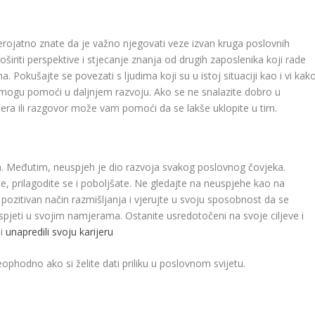
erojatno znate da je važno njegovati veze izvan kruga poslovnih
iriti perspektive i stjecanje znanja od drugih zaposlenika koji rade
a. Pokušajte se povezati s ljudima koji su u istoj situaciji kao i vi kak
m mogu pomoći u daljnjem razvoju. Ako se ne snalazite dobro u
ra ili razgovor može vam pomoći da se lakše uklopite u tim.
a. Međutim, neuspjeh je dio razvoja svakog poslovnog čovjeka.
nte, prilagodite se i poboljšate. Ne gledajte na neuspjehe kao na
pozitivan način razmišljanja i vjerujte u svoju sposobnost da se
uspjeti u svojim namjerama. Ostanite usredotočeni na svoje ciljeve i
bi
unapredili svoju karijeru
ophodno ako si želite dati priliku u poslovnom svijetu.