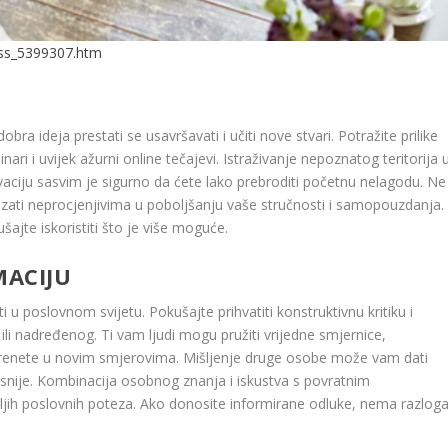
ess_5399307.htm
dobra ideja prestati se usavršavati i učiti nove stvari. Potražite prilike
ari i uvijek ažurni online tečajevi. Istraživanje nepoznatog teritorija 
vaciju sasvim je sigurno da ćete lako prebroditi početnu nelagodu. Ne
ati neprocjenjivima u poboljšanju vaše stručnosti i samopouzdanja.
ajte iskoristiti što je više moguće.
MACIJU
 u poslovnom svijetu. Pokušajte prihvatiti konstruktivnu kritiku i
ili nadređenog. Ti vam ljudi mogu pružiti vrijedne smjernice,
 krenete u novim smjerovima. Mišljenje druge osobe može vam dati
asnije. Kombinacija osobnog znanja i iskustva s povratnim
ih poslovnih poteza. Ako donosite informirane odluke, nema razlog