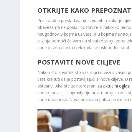
OTKRIJTE KAKO PREPOZNAT
Prvi korak u prevladavanju sigurnih točaka je nji
obavezama na poslu i postavite si nekoliko jedno
neugodno? U kojima uživate, a u kojima ne? Koje 
pitanja pomoći će vam da shvatite svoju zonu udobn
zone je zona rasta i tek kada se oslobodite str
POSTAVITE NOVE CILJEVE
Nakon što shvatite što vas muči u vezi s vašim 
ćete krenuti dalje postavljajući si nove ciljeve. U r
ostvarivi. Ako ste zainteresirani za
aktuelni oglasi
i novoj poziciji ili upravljanju novim projektom i st
zone udobnosti. Nova poslovna prilika može biti up