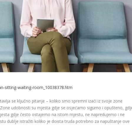
n-sitting-waiting-room_10038378.htm
lja se ključno pitanje – koliko smo spremni izaći iz svoje zone
 Zone udobnosti su mjesta gdje se osjećamo sigurno i opušteno, gdj
mjesta gdje često ostajemo na istom mjestu, ne napredujemo i ne
u dublje istražiti koliko je doista truda potrebno za napuštanje ove