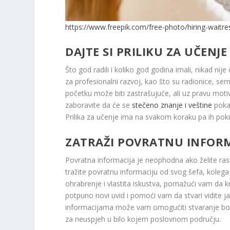
https://www.freepik.com/free-photo/hiring-waitr
DAJTE SI PRILIKU ZA UČENJE
Što god radili i koliko god godina imali, nikad nije 
za profesionalni razvoj, kao što su radionice, semin
početku može biti zastrašujuće, ali uz pravu moti
zaboravite da će se
stečeno znanje i veštine
pokaz
Prilika za učenje ima na svakom koraku pa ih pokuš
ZATRAŽI POVRATNU INFOR
Povratna informacija je neophodna ako želite rasti
tražite povratnu informaciju od svog šefa, kolega 
ohrabrenje i vlastita iskustva, pomažući vam da
potpuno novi uvid i pomoći vam da stvari vidite j
informacijama može vam omogućiti stvaranje bolj
za neuspjeh u bilo kojem poslovnom području.