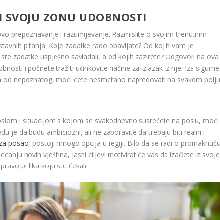
I SVOJU ZONU UDOBNOSTI
hovo prepoznavanje i razumijevanje. Razmislite o svojim trenutnim
stavnih pitanja. Koje zadatke rado obavljate? Od kojih vam je
ste zadatke uspješno savladali, a od kojih zazirete? Odgovori na ova
osti i počnete tražiti učinkovite načine za izlazak iz nje. Iza sigurne
aha od nepoznatog, moći ćete nesmetano napredovati na svakom polju
poslom i situacijom s kojom se svakodnevno susrećete na poslu, moći
edu je da budu ambiciozni, ali ne zaboravite da trebaju biti realni i
 za posao
, postoji mnogo opcija u regiji. Bilo da se radi o promaknuć
jecanju novih vještina, jasni ciljevi motivirat će vas da izađete iz svoje
ravo prilika koju ste čekali.