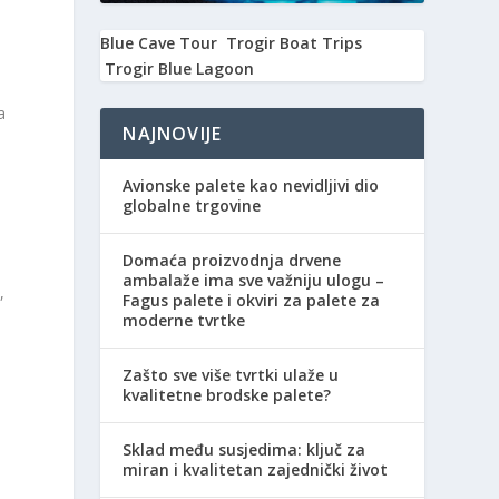
Blue Cave Tour
Trogir Boat Trips
Trogir Blue Lagoon
a
NAJNOVIJE
Avionske palete kao nevidljivi dio
globalne trgovine
o
Domaća proizvodnja drvene
ambalaže ima sve važniju ulogu –
,
Fagus palete i okviri za palete za
moderne tvrtke
Zašto sve više tvrtki ulaže u
kvalitetne brodske palete?
Sklad među susjedima: ključ za
miran i kvalitetan zajednički život