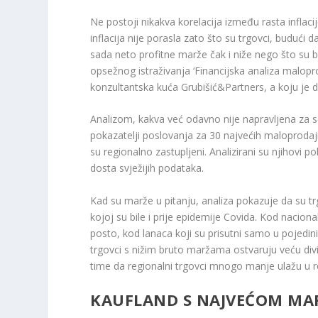
Ne postoji nikakva korelacija između rasta inflaci
inflacija nije porasla zato što su trgovci, budući d
sada neto profitne marže čak i niže nego što su bil
opsežnog istraživanja ‘Financijska analiza malopr
konzultantska kuća Grubišić&Partners, a koju je
Analizom, kakva već odavno nije napravljena za s
pokazatelji poslovanja za 30 najvećih maloprodajni
su regionalno zastupljeni. Analizirani su njihovi p
dosta svježijih podataka.
Kad su marže u pitanju, analiza pokazuje da su trg
kojoj su bile i prije epidemije Covida. Kod nacion
posto, kod lanaca koji su prisutni samo u pojedin
trgovci s nižim bruto maržama ostvaruju veću divi
time da regionalni trgovci mnogo manje ulažu u re
KAUFLAND S NAJVEĆOM M