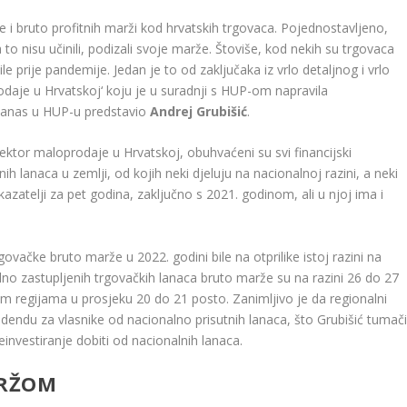
je i bruto profitnih marži kod hrvatskih trgovaca. Pojednostavljeno,
a to nisu učinili, podizali svoje marže. Štoviše, kod nekih su trgovaca
e prije pandemije. Jedan je to od zaključaka iz vrlo detaljnog i vrlo
odaje u Hrvatskoj‘ koju je u suradnji s HUP-om napravila
 danas u HUP-u predstavio
Andrej Grubišić
.
ektor maloprodaje u Hrvatskoj, obuhvaćeni su svi financijski
h lanaca u zemlji, od kojih neki djeluju na nacionalnoj razini, a neki
okazatelji za pet godina, zaključno s 2021. godinom, ali u njoj ima i
ovačke bruto marže u 2022. godini bile na otprilike istoj razini na
alno zastupljenih trgovačkih lanaca bruto marže su na razini 26 do 27
im regijama u prosjeku 20 do 21 posto. Zanimljivo je da regionalni
dendu za vlasnike od nacionalno prisutnih lanaca, što Grubišić tumač
investiranje dobiti od nacionalnih lanaca.
ARŽOM