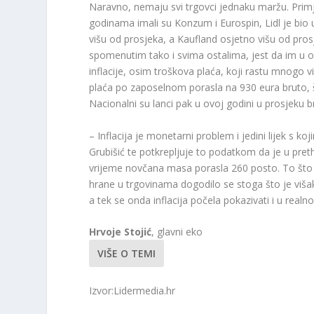
Naravno, nemaju svi trgovci jednaku maržu. Pri
godinama imali su Konzum i Eurospin, Lidl je bio 
višu od prosjeka, a Kaufland osjetno višu od pro
spomenutim tako i svima ostalima, jest da im u ovo
inflacije, osim troškova plaća, koji rastu mnogo 
plaća po zaposelnom porasla na 930 eura bruto, što
Nacionalni su lanci pak u ovoj godini u prosjeku
– Inflacija je monetarni problem i jedini lijek s ko
Grubišić te potkrepljuje to podatkom da je u pre
vrijeme novčana masa porasla 260 posto. To što
hrane u trgovinama dogodilo se stoga što je višak
a tek se onda inflacija počela pokazivati i u real
Hrvoje Stojić
, glavni eko
VIŠE O TEMI
Izvor:Lidermedia.hr