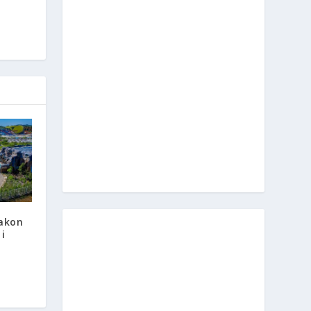
nakon
 i