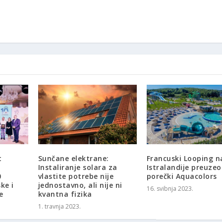
t
Sunčane elektrane:
Francuski Looping 
Instaliranje solara za
Istralandije preuzeo
0
vlastite potrebe nije
porečki Aquacolors
ke i
jednostavno, ali nije ni
16. svibnja 2023.
e
kvantna fizika
1. travnja 2023.