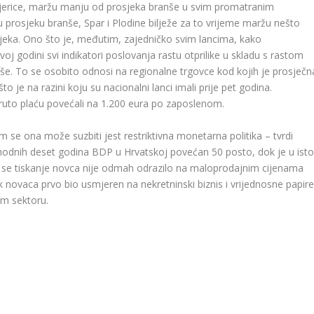
mjerice, maržu manju od prosjeka branše u svim promatranim
u prosjeku branše, Spar i Plodine bilježe za to vrijeme maržu nešto
sjeka. Ono što je, međutim, zajedničko svim lancima, kako
j godini svi indikatori poslovanja rastu otprilike u skladu s rastom
više. To se osobito odnosi na regionalne trgovce kod kojih je prosječn
 je na razini koju su nacionalni lanci imali prije pet godina.
 bruto plaću povećali na 1.200 eura po zaposlenom.
jim se ona može suzbiti jest restriktivna monetarna politika – tvrdi
thodnih deset godina BDP u Hrvatskoj povećan 50 posto, dok je u ist
 se tiskanje novca nije odmah odrazilo na maloprodajnim cijenama
 novaca prvo bio usmjeren na nekretninski biznis i vrijednosne papire
nom sektoru.