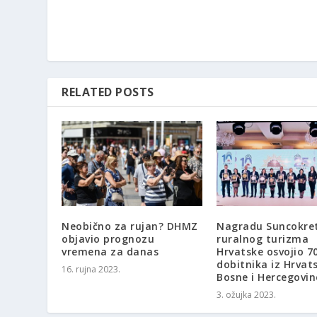
RELATED POSTS
Neobično za rujan? DHMZ
Nagradu Suncokre
objavio prognozu
ruralnog turizma
vremena za danas
Hrvatske osvojio 7
dobitnika iz Hrvats
16. rujna 2023.
Bosne i Hercegovin
3. ožujka 2023.