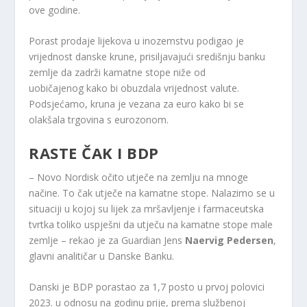
ove godine.
Porast prodaje lijekova u inozemstvu podigao je
vrijednost danske krune, prisiljavajući središnju banku
zemlje da zadrži kamatne stope niže od
uobičajenog kako bi obuzdala vrijednost valute.
Podsjećamo, kruna je vezana za euro kako bi se
olakšala trgovina s eurozonom.
RASTE ČAK I BDP
– Novo Nordisk očito utječe na zemlju na mnoge
načine. To čak utječe na kamatne stope. Nalazimo se u
situaciji u kojoj su lijek za mršavljenje i farmaceutska
tvrtka toliko uspješni da utječu na kamatne stope male
zemlje – rekao je za Guardian Jens
Naervig Pedersen
,
glavni analitičar u Danske Banku.
Danski je BDP porastao za 1,7 posto u prvoj polovici
2023. u odnosu na godinu prije, prema službenoj