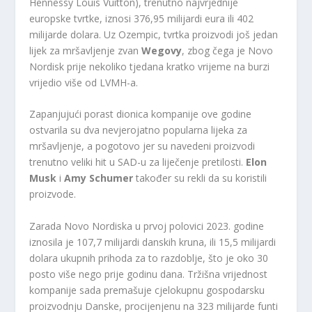
Hennessy Louis Vuitton), trenutno najvrjednije
europske tvrtke, iznosi 376,95 milijardi eura ili 402
milijarde dolara. Uz Ozempic, tvrtka proizvodi još jedan
lijek za mršavljenje zvan
Wegovy
, zbog čega je Novo
Nordisk prije nekoliko tjedana kratko vrijeme na burzi
vrijedio više od LVMH-a.
Zapanjujući porast dionica kompanije ove godine
ostvarila su dva nevjerojatno popularna lijeka za
mršavljenje, a pogotovo jer su navedeni proizvodi
trenutno veliki hit u SAD-u za liječenje pretilosti.
Elon
Musk
i
Amy Schumer
također su rekli da su koristili
proizvode.
Zarada Novo Nordiska u prvoj polovici 2023. godine
iznosila je 107,7 milijardi danskih kruna, ili 15,5 milijardi
dolara ukupnih prihoda za to razdoblje, što je oko 30
posto više nego prije godinu dana. Tržišna vrijednost
kompanije sada premašuje cjelokupnu gospodarsku
proizvodnju Danske, procijenjenu na 323 milijarde funti