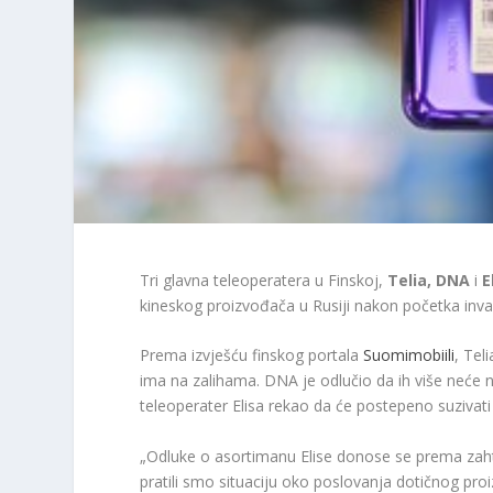
Tri glavna teleoperatera u Finskoj,
Telia, DNA
i
E
kineskog proizvođača u Rusiji nakon početka invaz
Prema izvješću finskog portala
Suomimobiili
, Tel
ima na zalihama. DNA je odlučio da ih više neće n
teleoperater Elisa rekao da će postepeno suzivat
„Odluke o asortimanu Elise donose se prema zahtj
pratili smo situaciju oko poslovanja dotičnog proi