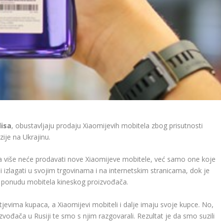
lisa
, obustavljaju prodaju Xiaomijevih mobitela zbog prisutnosti
ije na Ukrajinu.
ia više neće prodavati nove Xiaomijeve mobitele, već samo one koje
i izlagati u svojim trgovinama i na internetskim stranicama, dok je
i ponudu mobitela kineskog proizvođača.
evima kupaca, a Xiaomijevi mobiteli i dalje imaju svoje kupce. No,
zvođača u Rusiji te smo s njim razgovarali. Rezultat je da smo suzili