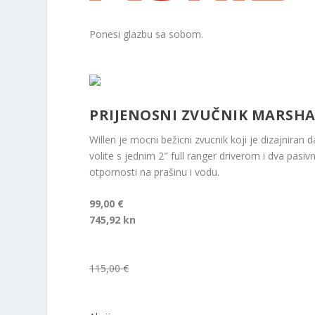
Ponesi glazbu sa sobom.
PRIJENOSNI ZVUČNIK MARSHA
Willen je mocni bežicni zvucnik koji je dizajnira
volite s jednim 2″ full ranger driverom i dva pas
otpornosti na prašinu i vodu.
99,00 €
745,92 kn
115,00 €