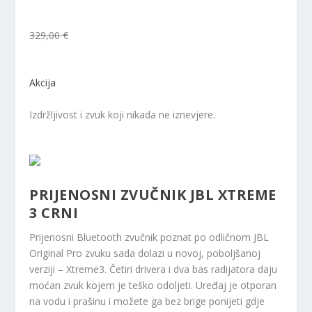
329,00 €
Akcija
Izdržljivost i zvuk koji nikada ne iznevjere.
PRIJENOSNI ZVUČNIK JBL XTREME
3 CRNI
Prijenosni Bluetooth zvučnik poznat po odličnom JBL
Original Pro zvuku sada dolazi u novoj, poboljšanoj
verziji – Xtreme3. Četiri drivera i dva bas radijatora daju
moćan zvuk kojem je teško odoljeti. Uređaj je otporan
na vodu i prašinu i možete ga bez brige ponijeti gdje