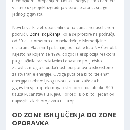
njemačkom kompanijom Notus Energy pismo namjere
vezano uz projekt izgradnja vjetroelektrane, snage
jednog gigavata.
Novi bi veliki vjetropark niknuo na danas nenaseljenom
području
Zone isključenja
, koja se prostire na području
od 30-ak kilometara oko nekadašnje Memorijalne
elektrane Vladimir Iljič Lenjin, poznatije kao NE Černobil.
Mjesto na kojem se 1986. dogodila eksplozija reaktora,
pa ga učinila radioaktivnim i opasnim po ljudsko
zdravlje, moglo u budućnosti biti ponovno iskorišteno
za stvaranje energije. Ovoga puta bila bi to “zelena”
energija iz obnovljivog izvora, a plan kaže da bi
gigavatni vjetropark mogao strujom napajati oko 800
tisuća kućanstava u Kijevu i okolici. Bio bi to i jedan od
najvećih takvih projekata u Europi.
OD ZONE ISKLJUČENJA DO ZONE
OPORAVKA