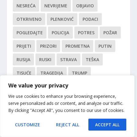
NESREĆA
NEVRIJEME
OBJAVIO
OTKRIVENO
PLENKOVIĆ
PODACI
POGLEDAJTE
POLICIJA
POTRES
POŽAR
PRIJETI
PRIZORI
PROMETNA
PUTIN
RUSIJA
RUSKI
STRAVA
TEŠKA
TISUĆE
TRAGEDIJA
TRUMP
We value your privacy
UPOZORENJE
USKORO
UŽIVO
UŽAS
We use cookies to enhance your browsing experience,
VIDEO
VIŠE
ZELENSKI
ČETIRI
serve personalized ads or content, and analyze our traffic.
By clicking "Accept All", you consent to our use of cookies.
CUSTOMIZE
REJECT ALL
ACCEPT ALL