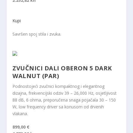
2.252,82 kn
Kupi
Savršen spoj stila i zvuka.
ZVUČNICI DALI OBERON 5 DARK
WALNUT (PAR)
Podnostojeći zvučnici kompaktnog i elegantnog
dizajna, frekvencijski odziv 39 – 26,000 Hz, osjetljivost
88 dB, 6 ohma, preporučena snaga pojačala 30 – 150
W, low frequency driver sa konusom od drvenih
vlakana.
899,00 €