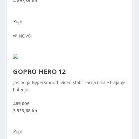
4.897,35 kn
Kupi
📢 NOVO!
GOPRO HERO 12
Još bolja HyperSmooth video stabilizacija i dulje trajanje
baterije.
469,00€
3.533,68 kn
Kupi