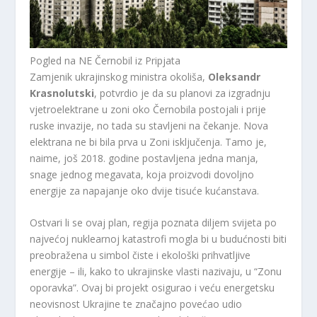
Pogled na NE Černobil iz Pripjata
Zamjenik ukrajinskog ministra okoliša,
Oleksandr
Krasnolutski
, potvrdio je da su planovi za izgradnju
vjetroelektrane u zoni oko Černobila postojali i prije
ruske invazije, no tada su stavljeni na čekanje. Nova
elektrana ne bi bila prva u Zoni isključenja. Tamo je,
naime, još 2018. godine postavljena jedna manja,
snage jednog megavata, koja proizvodi dovoljno
energije za napajanje oko dvije tisuće kućanstava.
Ostvari li se ovaj plan, regija poznata diljem svijeta po
najvećoj nuklearnoj katastrofi mogla bi u budućnosti biti
preobražena u simbol čiste i ekološki prihvatljive
energije – ili, kako to ukrajinske vlasti nazivaju, u “Zonu
oporavka”. Ovaj bi projekt osigurao i veću energetsku
neovisnost Ukrajine te značajno povećao udio