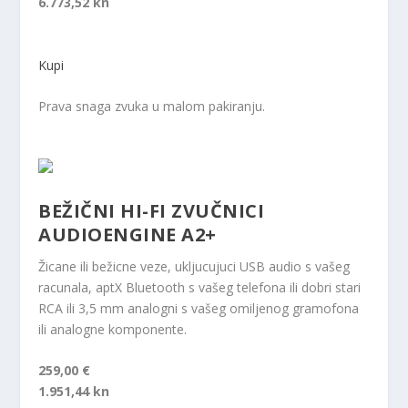
6.773,52 kn
Kupi
Prava snaga zvuka u malom pakiranju.
BEŽIČNI HI-FI ZVUČNICI
AUDIOENGINE A2+
Žicane ili bežicne veze, ukljucujuci USB audio s vašeg
racunala, aptX Bluetooth s vašeg telefona ili dobri stari
RCA ili 3,5 mm analogni s vašeg omiljenog gramofona
ili analogne komponente.
259,00 €
1.951,44 kn