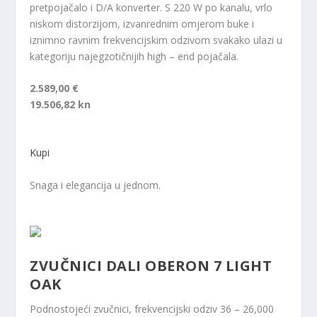
pretpojačalo i D/A konverter. S 220 W po kanalu, vrlo
niskom distorzijom, izvanrednim omjerom buke i
iznimno ravnim frekvencijskim odzivom svakako ulazi u
kategoriju najegzotičnijih high – end pojačala.
2.589,00 €
19.506,82 kn
Kupi
Snaga i elegancija u jednom.
ZVUČNICI DALI OBERON 7 LIGHT
OAK
Podnostojeći zvučnici, frekvencijski odziv 36 – 26,000