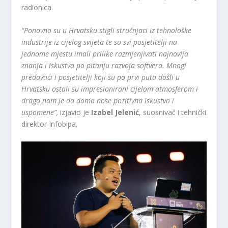
radionica.
“Ponovno su u Hrvatsku stigli stručnjaci iz tehnološke
industrije iz cijelog svijeta te su svi posjetitelji na
jednome mjestu imali prilike razmjenjivati najnovija
znanja i iskustva po pitanju razvoja softvera. Mnogi
predavači i posjetitelji koji su po prvi puta došli u
Hrvatsku ostali su impresionirani cijelom atmosferom i
drago nam je da doma nose pozitivna iskustva i
uspomene”,
izjavio je
Izabel Jelenić
, suosnivač i tehnički
direktor Infobipa.