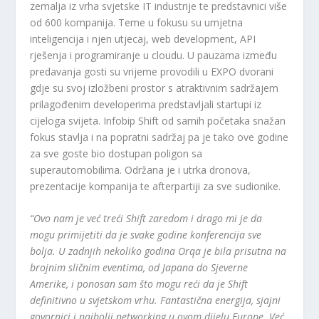
zemalja iz vrha svjetske IT industrije te predstavnici više
od 600 kompanija. Teme u fokusu su umjetna
inteligencija i njen utjecaj, web development, API
rješenja i programiranje u cloudu. U pauzama između
predavanja gosti su vrijeme provodili u EXPO dvorani
gdje su svoj izložbeni prostor s atraktivnim sadržajem
prilagođenim developerima predstavljali startupi iz
cijeloga svijeta. Infobip Shift od samih početaka snažan
fokus stavlja i na popratni sadržaj pa je tako ove godine
za sve goste bio dostupan poligon sa
superautomobilima. Održana je i utrka dronova,
prezentacije kompanija te afterpartiji za sve sudionike.
“Ovo nam je već treći Shift zaredom i drago mi je da
mogu primijetiti da je svake godine konferencija sve
bolja. U zadnjih nekoliko godina Orqa je bila prisutna na
brojnim sličnim eventima, od Japana do Sjeverne
Amerike, i ponosan sam što mogu reći da je Shift
definitivno u svjetskom vrhu. Fantastična energija, sjajni
govornici i najbolji networking u ovom dijelu Europe. Već