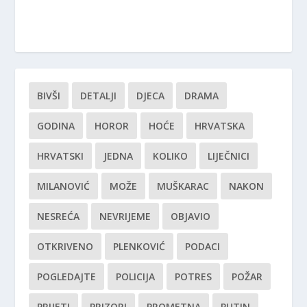
BIVŠI
DETALJI
DJECA
DRAMA
GODINA
HOROR
HOĆE
HRVATSKA
HRVATSKI
JEDNA
KOLIKO
LIJEČNICI
MILANOVIĆ
MOŽE
MUŠKARAC
NAKON
NESREĆA
NEVRIJEME
OBJAVIO
OTKRIVENO
PLENKOVIĆ
PODACI
POGLEDAJTE
POLICIJA
POTRES
POŽAR
PRIJETI
PRIZORI
PROMETNA
PUTIN