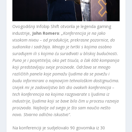
Ovogodišnji Infobip Shift otvorila je legenda gaming
industrije,
John Romero
:
„Konferencija je na jako
visokom nivou – od produkcije, prekrasne pozornice, do
sudionika i sadržaja. Mnogo je tvrtki s kojima osobno
surađujem ili s kojima ću surađivati u bliskoj budućnosti.
Puno je i posjetitelja, oko pet tisuća, a čak 600 kompanija
koji predstavljaju svoje proizvode. Održava se mnogo
različitih panela koje pomažu ljudima da se povežu i
budu informirani o najnovijim tehnološkim dostignućima.
Uvijek mi je zadovoljstvo biti dio ovakvih konferencija –
tech konferencija na kojima razgovarate s ljudima iz
industrije, ljudima koji se bave bilo čim u procesu razvoja
proizvoda. Najbolje od svega je što sam naučio nešto
novo. Stvarno odlično iskustvo“
.
Na konferenciji je sudjelovalo 90 govornika iz 30