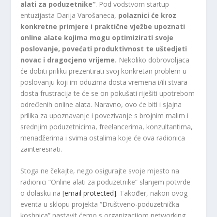
alati za poduzetnike“
. Pod vodstvom startup
entuzijasta Darija Varošaneca,
polaznici će kroz
konkretne primjere i praktične vježbe upoznati
online alate kojima mogu optimizirati svoje
poslovanje, povećati produktivnost te uštedjeti
novac i dragocjeno vrijeme.
Nekoliko dobrovoljaca
će dobiti priliku prezentirati svoj konkretan problem u
poslovanju koji im oduzima dosta vremena i/ili stvara
dosta frustracija te će se on pokušati riješiti upotrebom
određenih online alata. Naravno, ovo će biti i sjajna
prilika za upoznavanje i povezivanje s brojnim malim i
srednjim poduzetnicima, freelancerima, konzultantima,
menadžerima i svima ostalima koje će ova radionica
zainteresirati.
Stoga ne čekajte, nego osigurajte svoje mjesto na
radionici “Online alati za poduzetnike” slanjem potvrde
o dolasku na
[email protected]
. Također, nakon ovog
eventa u sklopu projekta “Društveno-poduzetnička
koshnica” nastavit ćemo s organizacijom networking