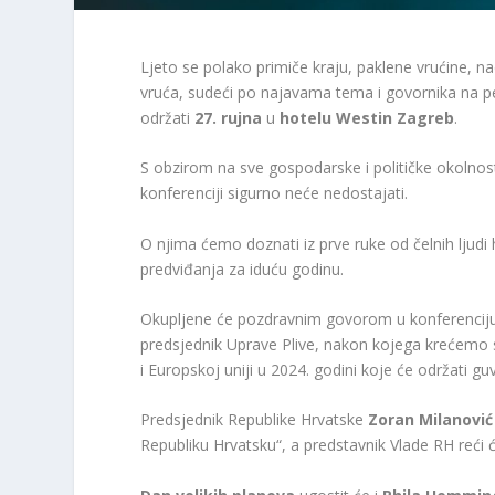
Ljeto se polako primiče kraju, paklene vrućine, n
vruća, sudeći po najavama tema i govornika na p
održati
27. rujna
u
hotelu Westin Zagreb
.
S obzirom na sve gospodarske i političke okolnosti, 
konferenciji sigurno neće nedostajati.
O njima ćemo doznati iz prve ruke od čelnih ljudi 
predviđanja za iduću godinu.
Okupljene će pozdravnim govorom u konferencij
predsjednik Uprave Plive, nakon kojega krećemo s
i Europskoj uniji u 2024. godini koje će održati 
Predsjednik Republike Hrvatske
Zoran Milanović
Republiku Hrvatsku“, a predstavnik Vlade RH reći ć