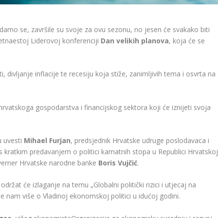
adamo se, završile su svoje za ovu sezonu, no jesen će svakako biti
etnaestoj Liderovoj konferenciji
Dan velikih planova
, koja će se
divljanje inflacije te recesiju koja stiže, zanimljivih tema i osvrta na
hrvatskoga gospodarstva i financijskog sektora koji će iznijeti svoja
u uvesti
Mihael Furjan
, predsjednik Hrvatske udruge poslodavaca i
 kratkim predavanjem o politici kamatnih stopa u Republici Hrvatsko
guverner Hrvatske narodne banke
Boris Vujčić
.
održat će izlaganje na temu „Globalni politički rizici i utjecaj na
e nam više o Vladinoj ekonomskoj politici u idućoj godini.