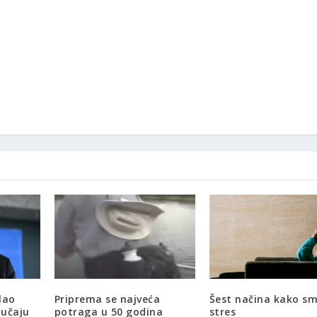
lao
Priprema se najveća
Šest načina kako sm
lučaju
potraga u 50 godina
stres