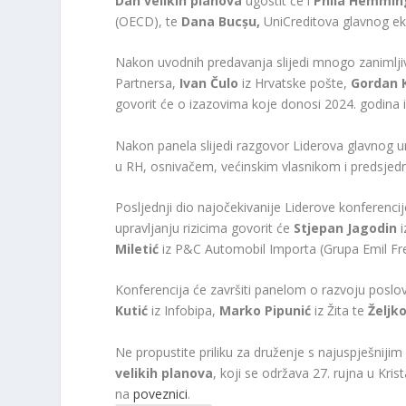
Dan velikih planova
ugostit će i
Phila Hemmin
(OECD), te
Dana Bucșu,
UniCreditova glavnog ek
Nakon uvodnih predavanja slijedi mnogo zanimlji
Partnersa,
Ivan Čulo
iz Hrvatske pošte,
Gordan 
govorit će o izazovima koje donosi 2024. godina i 
Nakon panela slijedi razgovor Liderova glavnog 
u RH, osnivačem, većinskim vlasnikom i predsjed
Posljednji dio najočekivanije Liderove konferencije 
upravljanju rizicima govorit će
Stjepan Jagodin
Miletić
iz P&C Automobil Importa (Grupa Emil Fr
Konferencija će završiti panelom o razvoju poslo
Kutić
iz Infobipa,
Marko Pipunić
iz Žita te
Željk
Ne propustite priliku za druženje s najuspješniji
velikih planova
, koji se održava 27. rujna u Kri
na
poveznici
.