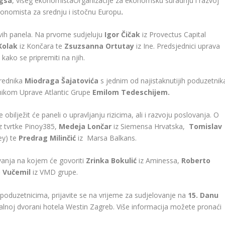
gsa
, višeg ekonomistaOrganizacije za ekonomsku suradnju i razvoj
onomista za srednju i istočnu Europu
.
vih panela. Na prvome sudjeluju
Igor Čičak
iz Provectus Capital
Kolak
iz Končara te
Zsuzsanna Ortutay
iz Ine. Predsjednici uprava
kako se pripremiti na njih.
urednika
Miodraga Šajatovića
s jednim od najistaknutijih poduzetnik
nikom Uprave Atlantic Grupe
Emilom Tedeschijem.
obilježit će paneli o upravljanju rizicima, ali i razvoju poslovanja. O
iz tvrtke Pinoy385,
Medeja Lončar
iz Siemensa Hrvatska,
Tomislav
ey) te
Predrag Milinčić
iz Marsa Balkans.
vanja na kojem će govoriti
Zrinka Bokulić
iz Aminessa,
Roberto
o Vučemil
iz VMD grupe.
m poduzetnicima, prijavite se na vrijeme za sudjelovanje na
15. Danu
stalnoj dvorani hotela Westin Zagreb. Više informacija možete pronaći