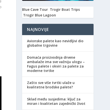
e
o
Blue Cave Tour
Trogir Boat Trips
Trogir Blue Lagoon
NAJNOVIJE
Avionske palete kao nevidljivi dio
globalne trgovine
Domaća proizvodnja drvene
ambalaže ima sve važniju ulogu –
Fagus palete i okviri za palete za
moderne tvrtke
Zašto sve više tvrtki ulaže u
kvalitetne brodske palete?
Sklad među susjedima: ključ za
miran i kvalitetan zajednički život