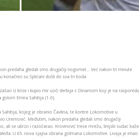
akon predaha gledali smo drugačiji nogomet… Već nakon tri minute
 u konačnici su Splićani došli do sva tri boda
izašao iz krize i kupio mir uoči derbija s Dinamom koji je na raspored
a
golom Emira Sahitija (1-0).
a Sahitija, kojeg je obranio Čavlina, te kontre Lokomotive u
avio Uremović. Međutim, nakon predaha gledali smo drugačiji
 ali se ubrzo i razočarao. Krovinović trese mrežu, linijski sudac kaž
 zaleđa. U 65. nova sjajna obrana golmana Lokomotive. Livaja je imao