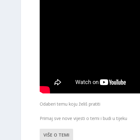
Odaberi temu koju želiš pratiti
Primaj sve nove vijesti o temi i budi u tijeku
VIŠE O TEMI