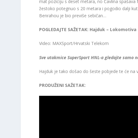
mat poziciju s deset metara, no Čavlina spašava fa
žestoko potegnuo s 20 metara i pogodio dalji kut 
Benrahou je bio previše sebičan…
POGLEDAJTE SAŽETAK: Hajduk – Lokomotiva 
Video: MAXSport/Hrvatski Telekom
Sve utakmice SuperSport HNL-a gledajte samo 
Hajduk je tako došao do šeste pobjede te će na v
PRODUŽENI SAŽETAK: