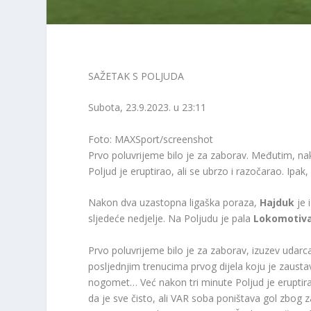
SAŽETAK S POLJUDA
Subota, 23.9.2023. u 23:11
Foto: MAXSport/screenshot
Prvo poluvrijeme bilo je za zaborav. Međutim, n
Poljud je eruptirao, ali se ubrzo i razočarao. Ipak,
Nakon dva uzastopna ligaška poraza,
Hajduk
je 
sljedeće nedjelje. Na Poljudu je pala
Lokomotiv
Prvo poluvrijeme bilo je za zaborav, izuzev udarc
posljednjim trenucima prvog dijela koju je zaust
nogomet… Već nakon tri minute Poljud je eruptirao,
da je sve čisto, ali VAR soba poništava gol zbog