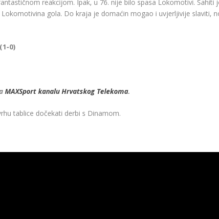
ntastičnom reakcijom. Ipak, u 76. nije bilo spasa Lokomotivi. Sahiti j
Lokomotivina gola. Do kraja je domaćin mogao i uvjerljivije slaviti, n
(1-0)
na
MAXSport kanalu Hrvatskog Telekoma
.
rhu tablice dočekati derbi s Dinamom.