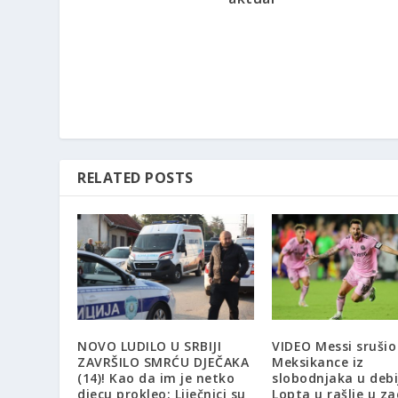
RELATED POSTS
NOVO LUDILO U SRBIJI
VIDEO Messi srušio
ZAVRŠILO SMRĆU DJEČAKA
Meksikance iz
(14)! Kao da im je netko
slobodnjaka u debi
djecu prokleo: Liječnici su
Lopta u rašlje u za