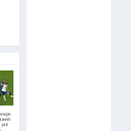
isije:
avili
 još
e