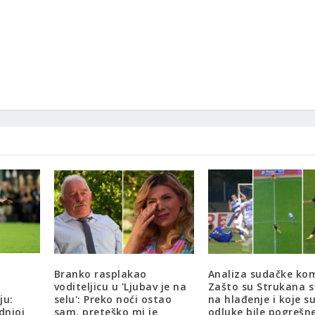
Branko rasplakao
Analiza sudačke kom
voditeljicu u 'Ljubav je na
Zašto su Strukana st
ju:
selu': Preko noći ostao
na hlađenje i koje su
dnjoj
sam, preteško mi je
odluke bile pogrešn