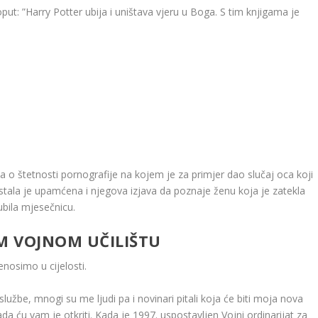
ut: ”Harry Potter ubija i uništava vjeru u Boga. S tim knjigama je
a o štetnosti pornografije na kojem je za primjer dao slučaj oca koji
a ostala je upamćena i njegova izjava da poznaje ženu koja je zatekla
ubila mjesečnicu.
M VOJNOM UČILIŠTU
nosimo u cijelosti.
užbe, mnogi su me ljudi pa i novinari pitali koja će biti moja nova
da ću vam je otkriti. Kada je 1997. uspostavljen Vojni ordinarijat za