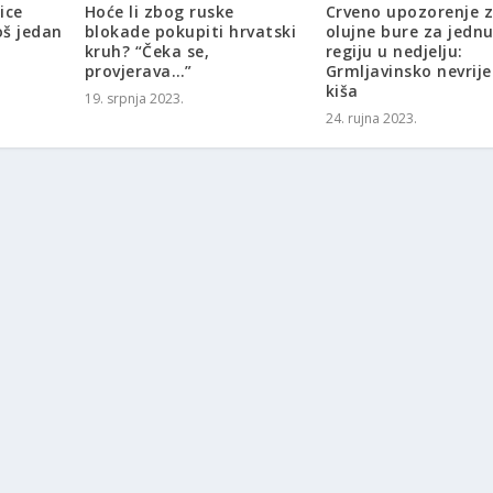
ice
Hoće li zbog ruske
Crveno upozorenje 
oš jedan
blokade pokupiti hrvatski
olujne bure za jedn
kruh? “Čeka se,
regiju u nedjelju:
provjerava…”
Grmljavinsko nevrij
kiša
19. srpnja 2023.
24. rujna 2023.