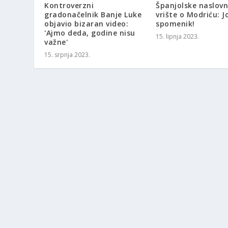
Kontroverzni
Španjolske naslovn
gradonačelnik Banje Luke
vrište o Modriću: J
objavio bizaran video:
spomenik!
'Ajmo deda, godine nisu
15. lipnja 2023.
važne'
15. srpnja 2023.