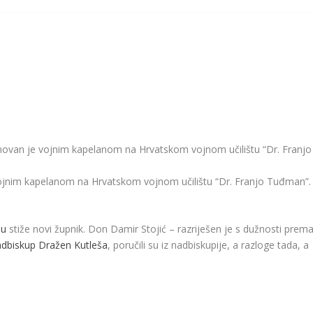
novan je vojnim kapelanom na Hrvatskom vojnom učilištu “Dr. Franjo
ojnim kapelanom na Hrvatskom vojnom učilištu “Dr. Franjo Tuđman”.
nu
stiže novi župnik. Don Damir Stojić – razriješen je s dužnosti prem
adbiskup Dražen Kutleša
, poručili su iz nadbiskupije, a razloge tada, a