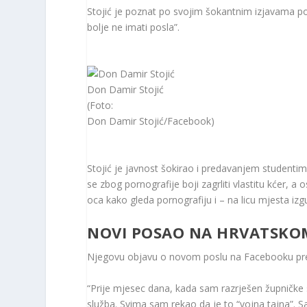
Stojić je poznat po svojim šokantnim izjavama pop
bolje ne imati posla”.
Don Damir Stojić
(Foto:
Don Damir Stojić/Facebook)
Stojić je javnost šokirao i predavanjem studentim
se zbog pornografije boji zagrliti vlastitu kćer, 
oca kako gleda pornografiju i – na licu mjesta izg
NOVI POSAO NA HRVATSKO
Njegovu objavu o novom poslu na Facebooku pre
“Prije mjesec dana, kada sam razrješen župničke sl
služba. Svima sam rekao da je to “vojna tajna”. Sa