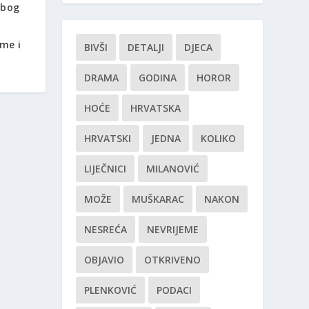
zbog
u
eme i
BIVŠI
DETALJI
DJECA
DRAMA
GODINA
HOROR
HOĆE
HRVATSKA
HRVATSKI
JEDNA
KOLIKO
LIJEČNICI
MILANOVIĆ
MOŽE
MUŠKARAC
NAKON
NESREĆA
NEVRIJEME
OBJAVIO
OTKRIVENO
PLENKOVIĆ
PODACI