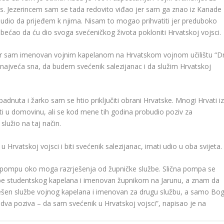
ns. Jezerincem sam se tada redovito viđao jer sam ga znao iz Kanade
udio da prijeđem k njima. Nisam to mogao prihvatiti jer preduboko
ećao da ću dio svoga svećeničkog života pokloniti Hrvatskoj vojsci.
jer sam imenovan vojnim kapelanom na Hrvatskom vojnom učilištu “Dr
najveća sna, da budem svećenik salezijanac i da služim Hrvatskoj
dnuta i žarko sam se htio priključiti obrani Hrvatske. Mnogi Hrvati i
atiti u domovinu, ali se kod mene tih godina probudio poziv za
lužio na taj način.
 Hrvatskoj vojsci i biti svećenik salezijanac, imati udio u oba svijeta.
u pompu oko moga razrješenja od župničke službe. Slična pompa se
užbe studentskog kapelana i imenovan župnikom na Jarunu, a znam da
ješen službe vojnog kapelana i imenovan za drugu službu, a samo Bo
dva poziva – da sam svećenik u Hrvatskoj vojsci”, napisao je na