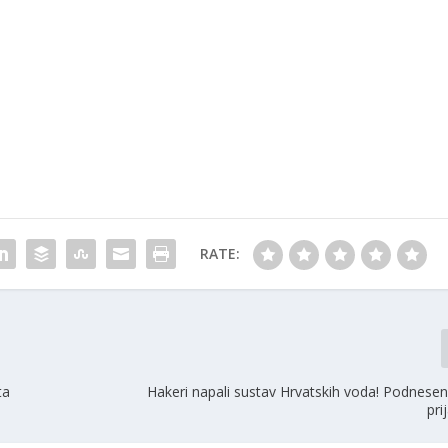
RATE:
ta
Hakeri napali sustav Hrvatskih voda! Podnese
pri