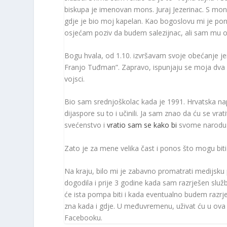
biskupa je imenovan mons. Juraj Jezerinac. S mo
gdje je bio moj kapelan. Kao bogoslovu mi je pon
osjećam poziv da budem salezijnac, ali sam mu ob
Bogu hvala, od 1.10. izvršavam svoje obećanje 
Franjo Tuđman”. Zapravo, ispunjaju se moja dva 
vojsci.
Bio sam srednjoškolac kada je 1991. Hrvatska napa
dijaspore su to i učinili. Ja sam znao da ću se vr
svećenstvo i
vratio sam se kako bi
svome narodu s
Zato je za mene velika čast i ponos što mogu biti u
Na kraju, bilo mi je zabavno promatrati medijsk
dogodila i prije 3 godine kada sam razrješen sl
će ista pompa biti i kada eventualno budem razr
zna kada i gdje. U međuvremenu, uživat ću u ova 
Facebooku.