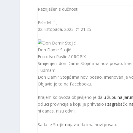
Razriješen s dužnosti
Piše
M. T.
,
02. listopada. 2023. @ 21:25
Don Damir Stojić
Foto: Ivo Ravlic / CROPIX
Smijenjeni don Damir Stojić ima novi posao. Ime
Tuđman”.
Don Damir Stojić ima novi posao. Imenovan je v
Objavio je to na Facebooku.
Krajem kolovoza objavljeno je da
u župu na Jaru
odluci provincijala koju je prihvatio i
zagrebački n
ni danas, nisu otkrili.
Sada je Stojić
objavio
da ima novi posao.