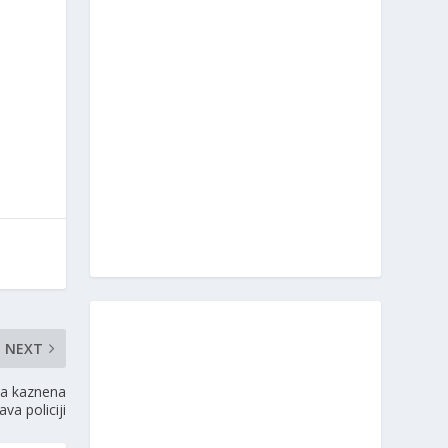
NEXT
na kaznena
java policiji