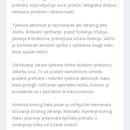
prehrani, koja uključuje voće, povrće, integralne žitarice,
nemasne proteine i zdrave masti.
Tjelesna aktivnost je neizostavan dio zdravog stila
života. Redovito vježbanje, poput hodanja, trčanja,
plivanja ili biciklizma, poboljšava srčanu funkciju. Važno
je kombinirati aerobne vježbe s vježbama snage kako
biste ojačali mišiće.
Održavanje zdrave tjelesne težine dodatno pridonosi
zdravlju srca. To se postiže ravnotežom između
pravilne prehrane i redovite tjelesne aktivnosti. Kako
biste postigli i održavali optimalnu težinu, korisno je
konzultirati se s liječnikom ili nutricionistom.
Kontrola krvnog tlaka jedan je od ključnih elemenata
očuvanja srčanog zdravlja. Redovito mjerenje krvnog
tlaka i praćenje preporuka liječnika pomažu u
smanjenju rizika od srčanih bolesti.