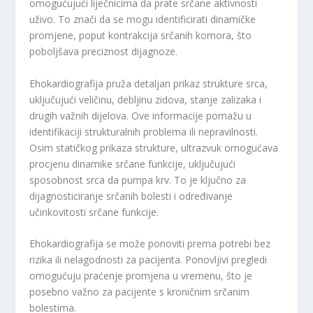
omogućujući liječnicima da prate srčane aktivnosti
uživo. To znači da se mogu identificirati dinamičke
promjene, poput kontrakcija srčanih komora, što
poboljšava preciznost dijagnoze.
Ehokardiografija pruža detaljan prikaz strukture srca,
uključujući veličinu, debljinu zidova, stanje zalizaka i
drugih važnih dijelova. Ove informacije pomažu u
identifikaciji strukturalnih problema ili nepravilnosti.
Osim statičkog prikaza strukture, ultrazvuk omogućava
procjenu dinamike srčane funkcije, uključujući
sposobnost srca da pumpa krv. To je ključno za
dijagnosticiranje srčanih bolesti i određivanje
učinkovitosti srčane funkcije.
Ehokardiografija se može ponoviti prema potrebi bez
rizika ili nelagodnosti za pacijenta. Ponovljivi pregledi
omogućuju praćenje promjena u vremenu, što je
posebno važno za pacijente s kroničnim srčanim
bolestima.