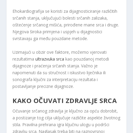
Ehokardiografija se koristi za dijagnosticiranje različitih
srčanih stanja, uključujući bolesti srčanih zalizaka,
oštećenje srčanog mišića, prirođene mane srca i druge.
Njegova široka primjena i uspjeh u dijagnostici
svrstavaju ga među pouzdane metode.
Uzimajući u obzir ove faktore, možemo vjerovati
rezultatima
ultrazvuka srca
kao pouzdanoj metodi
dijagnoze i praćenja srčanih stanja. Važno je
napomenuti da su stručnost i iskustvo liječnika ili
sonografa ključni za interpretaciju rezultata i
postavljanje precizne dijagnoze.
KAKO OČUVATI ZDRAVLJE SRCA
Očuvanje srčanog zdravlja je ključno za opću dobrobit,
a postizanje tog cilja uključuje različite aspekte životnog
stila. Pravilna prehrana igra ključnu ulogu u podršci
zdravlju srca. Naglasak treba biti na raznovrsnoj