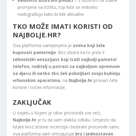
Redovito ažurirani podaci
– S obzirom na stalne
promjene na tržištu, top liste se redovito
nadograđuju kako bi bile aktualne.
TKO MOŽE IMATI KORISTI OD
NAJBOLJE.HR?
Ova platforma namijenjena je
svima koji žele
kupovati pametnije
. Bez obzira na to jeste li
tehnološki entuzijast koji traži najbolji pametni
telefon, roditelj u potrazi za najboljom opremom
za djecu ili netko tko želi poboljšati svoju kuhinju
vrhunskim aparatima
, na
Najbolje.hr
pronaći ćete
korisne i točne informacije.
ZAKLJUČAK
U svijetu u kojem je izbor proizvoda sve veći,
Najbolje.hr
je tu da vam olakša odluku. Umjesto da
lutate kroz stotine recenzija i testirate proizvode sami,
ova platforma vam omogućuje
brz i jednostavan