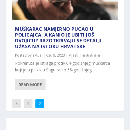
MUŠKARAC NAMJERNO PUCAO U
POLICAJCA, A KANIO JE UBITI JOŠ
DVOJICU? RAZOTKRIVAJU SE DETALJI
UŽASA NA ISTOKU HRVATSKE
Posted by
aktual
|
ožu 9, 2023
|
Vijesti
|
Pokrenuta je istraga protiv 64-godišnjeg muškarca
koji je u petak u Šagu ranio 55-godišnjeg...
READ MORE
1
2