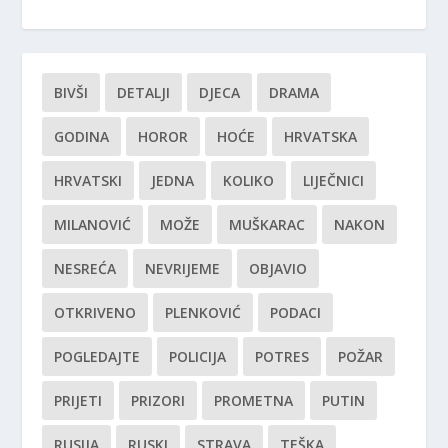
BIVŠI
DETALJI
DJECA
DRAMA
GODINA
HOROR
HOĆE
HRVATSKA
HRVATSKI
JEDNA
KOLIKO
LIJEČNICI
MILANOVIĆ
MOŽE
MUŠKARAC
NAKON
NESREĆA
NEVRIJEME
OBJAVIO
OTKRIVENO
PLENKOVIĆ
PODACI
POGLEDAJTE
POLICIJA
POTRES
POŽAR
PRIJETI
PRIZORI
PROMETNA
PUTIN
RUSIJA
RUSKI
STRAVA
TEŠKA