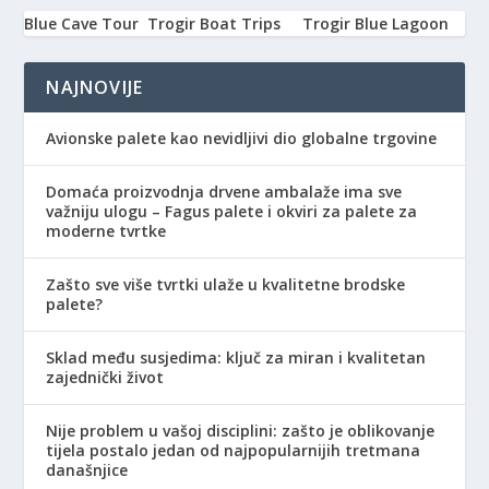
Blue Cave Tour
Trogir Boat Trips
Trogir Blue Lagoon
NAJNOVIJE
Avionske palete kao nevidljivi dio globalne trgovine
Domaća proizvodnja drvene ambalaže ima sve
važniju ulogu – Fagus palete i okviri za palete za
moderne tvrtke
Zašto sve više tvrtki ulaže u kvalitetne brodske
palete?
Sklad među susjedima: ključ za miran i kvalitetan
zajednički život
Nije problem u vašoj disciplini: zašto je oblikovanje
tijela postalo jedan od najpopularnijih tretmana
današnjice