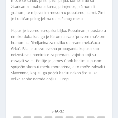
može se kuhati, pržiti, peći, pirjati, kombinirati sa
žitaricama i mahunarkama, primjerice, ječmom ili
grahom, te mljevenim mesom u popularnoj sarmi. Zimi
je i odličan prilog jelima od sušenog mesa.
Kupus je izvorno europska biljka. Popularan je postao u
rimsko doba kad ga je Katon nazvao “pravom muškom
hranom za Rimljanina za razliku od hrane mekušaca
Grka”. Bila je to svojevrsna propaganda kupusa kao
neizostavne namirnice za prehranu vojnika koji su
osvajali svijet. Poslije je James Cook kiselim kupusom
spriječio skorbut među mornarima, a to može zahvaliti
Slavenima, koji su ga počeli kiseliti nakon što su za
velike seobe naroda došli u Europu.
SHARE: