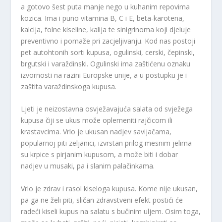
a gotovo šest puta manje nego u kuhanim repovima
kozica. Ima i puno vitamina B, C i E, beta-karotena,
kalcija, folne kiseline, kalija te sinigrinoma koji djeluje
preventivno i pomaže pri zacjeljivanju. Kod nas postoji
pet autohtonih sorti kupusa, ogulinski, cerski, čepinski,
brgutski i varaždinski. Ogulinski ima zaštićenu oznaku
izvornosti na razini Europske unije, a u postupku je i
zaštita varaždinskoga kupusa.
Ljeti je neizostavna osvježavajuća salata od svježega
kupusa čiji se ukus može oplemeniti rajčicom ili
krastavcima. Vrlo je ukusan nadjev savijačama,
popularnoj piti zeljanici, izvrstan prilog mesnim jelima
su krpice s pirjanim kupusom, a može biti i dobar
nadjev u musaki, pa i slanim palačinkama.
Vrlo je zdrav i rasol kiseloga kupusa. Kome nije ukusan,
pa ga ne želi piti, sličan zdravstveni efekt postići će
radeći kiseli kupus na salatu s bučinim uljem. Osim toga,