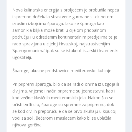
Nova kulinarska energija s proljećem je probudila nepca
i spremno dočekala strastvene gurmane s tek netom
izraslim izbojcima šparoga. Iako se šparoga kao
samonikla biljka može brati u cijelom priobalnom
području i u određenim kontinentalnim predjelima te je
rado spravljana u cijeloj Hrvatskoj, najstrastvenijim
‘šparogomanima’ ipak su se istaknuli istarski i kvarnerski
ugostitelji.
Šparoge, ukusne predstavnice mediteranske kuhinje
Pri pripremi šparoga, bilo da se radi o onima iz uzgoja ili
divljima, vrijeme i način pripreme su jednostavni, kao i
kod većine klasičnih mediteranskih jela. Nakon što se
očisti tvrđi dio, šparoge su spremne za pripremu, dok
se kod divljih preporučuje da se prvo skuhaju u kipućoj
vodi sa soli, šećerom i maslacem kako bi se ublažila
njihova gorčina.