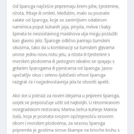
Od šparoga najčešće pripremaju krem-juhe, tjestenine,
rižota, fritaje ili omleti. Međutim, malo su poznate
salate od šparoga, koje se zanimljivim odabirom
namirnica poput kuhanih jaja, pinjola, mrkve i baby
špinata te neizostavnog maslinova ulja mogu poslužiti
kao glavno jelo. Šparoge odlično pariraju šumskim
okusima, tako da u kombinaciji sa šumskim gljivama
unose jednu novu notu jelu, a rižota ili tjestenine s
morskim plodovima ili jastogom idealno se spajaju s
grilanim šparogama ili pjenicama od šparoga. Jasno
upečatljiv okus i zeleno-ljubičasti vrhovi šparoga
razigrat će i najjednostavnija jela te otvoriti apetit.
Ako ste u potrazi za novim idejama u pripremi šparoga,
uvijek se preporučuje učiti od najboljih. U renomiranom
novigradskom restoranu Marina šefica kuhinje Marina
Gaši, koja je poznata svojom opčinjenošću sirovom
ribom i morskim plodovima, za sezonu šparoga
pripremila je gostima sirove škampe na brioche kruhu s