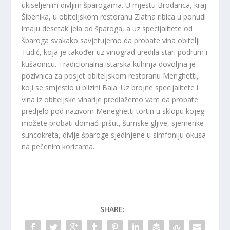
ukiseljenim divljim šparogama. U mjestu Brodarica, kraj
Šibenika, u obiteljskom restoranu Zlatna ribica u ponudi
imaju desetak jela od šparoga, a uz specijalitete od
šparoga svakako savjetujemo da probate vina obitelji
Tudić, koja je također uz vinograd uredila stari podrum i
kušaonicu. Tradicionalna istarska kuhinja dovoljna je
pozivnica za posjet obiteljskom restoranu Menghetti,
koji se smjestio u blizini Bala. Uz brojne specijalitete i
vina iz obiteljske vinarije predlažemo vam da probate
predjelo pod nazivom Meneghetti tortin u sklopu kojeg
možete probati domaći pršut, šumske gljive, sjemenke
suncokreta, divlje šparoge sjedinjene u simfoniju okusa
na pečenim koricama.
SHARE: