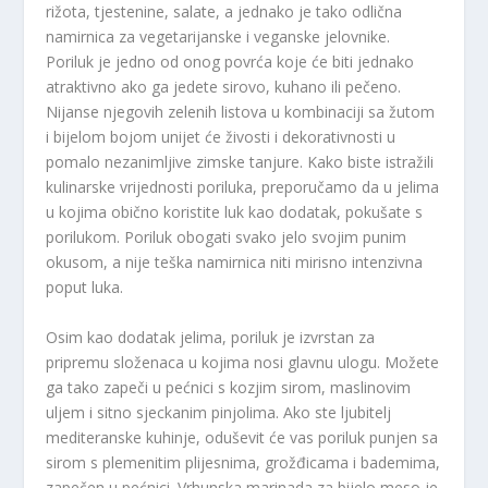
rižota, tjestenine, salate, a jednako je tako odlična
namirnica za vegetarijanske i veganske jelovnike.
Poriluk je jedno od onog povrća koje će biti jednako
atraktivno ako ga jedete sirovo, kuhano ili pečeno.
Nijanse njegovih zelenih listova u kombinaciji sa žutom
i bijelom bojom unijet će živosti i dekorativnosti u
pomalo nezanimljive zimske tanjure. Kako biste istražili
kulinarske vrijednosti poriluka, preporučamo da u jelima
u kojima obično koristite luk kao dodatak, pokušate s
porilukom. Poriluk obogati svako jelo svojim punim
okusom, a nije teška namirnica niti mirisno intenzivna
poput luka.
Osim kao dodatak jelima, poriluk je izvrstan za
pripremu složenaca u kojima nosi glavnu ulogu. Možete
ga tako zapeči u pećnici s kozjim sirom, maslinovim
uljem i sitno sjeckanim pinjolima. Ako ste ljubitelj
mediteranske kuhinje, oduševit će vas poriluk punjen sa
sirom s plemenitim plijesnima, grožđicama i bademima,
zapečen u pećnici. Vrhunska marinada za bijelo meso je