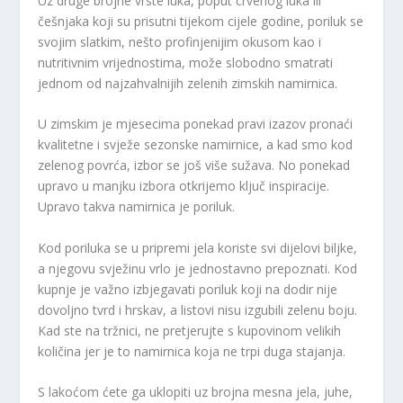
Uz druge brojne vrste luka, poput crvenog luka ili
češnjaka koji su prisutni tijekom cijele godine, poriluk se
svojim slatkim, nešto profinjenijim okusom kao i
nutritivnim vrijednostima, može slobodno smatrati
jednom od najzahvalnijih zelenih zimskih namirnica.
U zimskim je mjesecima ponekad pravi izazov pronaći
kvalitetne i svježe sezonske namirnice, a kad smo kod
zelenog povrća, izbor se još više sužava. No ponekad
upravo u manjku izbora otkrijemo ključ inspiracije.
Upravo takva namirnica je poriluk.
Kod poriluka se u pripremi jela koriste svi dijelovi biljke,
a njegovu svježinu vrlo je jednostavno prepoznati. Kod
kupnje je važno izbjegavati poriluk koji na dodir nije
dovoljno tvrd i hrskav, a listovi nisu izgubili zelenu boju.
Kad ste na tržnici, ne pretjerujte s kupovinom velikih
količina jer je to namirnica koja ne trpi duga stajanja.
S lakoćom ćete ga uklopiti uz brojna mesna jela, juhe,