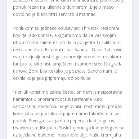
poriluk rezan na julienne s đumbirom. Bijelo meso
dovoljno je blanširati i servirati u marinadi.
Porilukom su jednako oduševljeni i hrvatski restorani
koji ga rado koriste, a sigurni smo da će vas svojim
izborom jela zainteresirati da ih posjetite. U splitskom
restoranu Zora Bila bračni par Sandra i Dane Tahirović
svoju zaljubljenost u gastronomiju prenose u svakom
tanjuru te iako nisu smješteni u samom središtu grada,
njihova Zora Bila itekako je poznata. Sandra nam je
otkrila koja jela pripremaju od poriluka:
“Poriluk koristimo zaista često, on nam je neizostavna
namirnica u pripremi rižota ili tjestenina. Kao
samostalnu namirnicu na jelovniku gosti mogu probati
krem juhu od poriluka, a pripremamo također dimljeni
poriluk. Prvo ga stavljamo u pepeo, a kad je gotov,
izvadimo središnji dio. Poslužujemo ga kao prilog mesu
uz sjeckane bademe i maslinovo ulje. Našu krem juhu