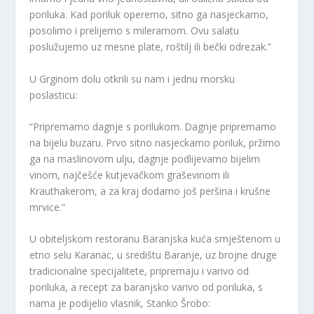
poriluka. Kad poriluk operemo, sitno ga nasjeckamo,
posolimo i prelijemo s mileramom. Ovu salatu
poslužujemo uz mesne plate, roštilj ili bečki odrezak.”
U Grginom dolu otkrili su nam i jednu morsku
poslasticu:
“Pripremamo dagnje s porilukom. Dagnje pripremamo
na bijelu buzaru. Prvo sitno nasjeckamo poriluk, pržimo
ga na maslinovom ulju, dagnje podlijevamo bijelim
vinom, najčešće kutjevačkom graševinom ili
Krauthakerom, a za kraj dodamo još peršina i krušne
mrvice.”
U obiteljskom restoranu Baranjska kuća smještenom u
etno selu Karanac, u središtu Baranje, uz brojne druge
tradicionalne specijalitete, pripremaju i varivo od
poriluka, a recept za baranjsko varivo od poriluka, s
nama je podijelio vlasnik, Stanko Šrobo: