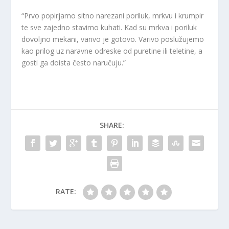
“Prvo popirjamo sitno narezani poriluk, mrkvu i krumpir
te sve zajedno stavimo kuhati. Kad su mrkva i poriluk
dovoljno mekani, varivo je gotovo. Varivo poslužujemo
kao prilog uz naravne odreske od puretine ili teletine, a
gosti ga doista često naručuju.”
SHARE:
RATE: