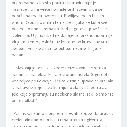
pripremamo tako što poriluk i krumpir najprije
nasiječemo na velike komade te ih stavimo da se
poprže na maslinovom ulju. Podlijevamo ih bijelim
vinom Debit i povrtnim temeljcem. Juha se kuha sve
dok ne postane kremasta. Kad je gotova, povrće se
izblendira. U juhu nikad ne dodajemo brašno niti vrhnje,
ali je možemo poslužiti uz krutone od kruha i na vrhu
naribati tvrdi kravlji sir, poput parmezana ili grana
padana.”
U Slavoniji je poriluk također neizostavna sezonska
namirnica na jelovniku. U restoranu hotela Grgin dol
voditeljica poslovanja i šefica kuhinje upravo se vraćala
iz nabave iz koje je za kuhinju nosila svježi poriluk, a
jela koja pripremaju su neobično slasna, rekli bismo “za
prste polizati”:
“Poriluk koristimo u pripremi mesnih jela, za doručak uz
omlet, dinstamo poriluk u umacima s lungićem, a
imamo i jednu vrlo jednostavnu, ali odličnu salatu od