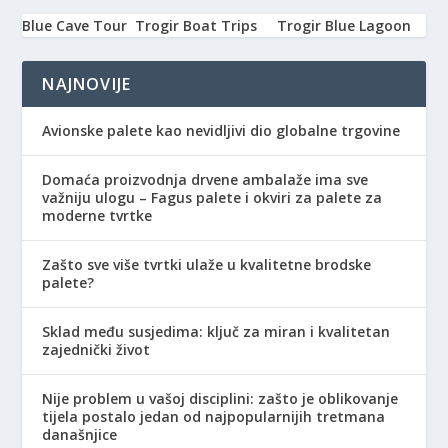
Blue Cave Tour
Trogir Boat Trips
Trogir Blue Lagoon
NAJNOVIJE
Avionske palete kao nevidljivi dio globalne trgovine
Domaća proizvodnja drvene ambalaže ima sve
važniju ulogu – Fagus palete i okviri za palete za
moderne tvrtke
Zašto sve više tvrtki ulaže u kvalitetne brodske
palete?
Sklad među susjedima: ključ za miran i kvalitetan
zajednički život
Nije problem u vašoj disciplini: zašto je oblikovanje
tijela postalo jedan od najpopularnijih tretmana
današnjice