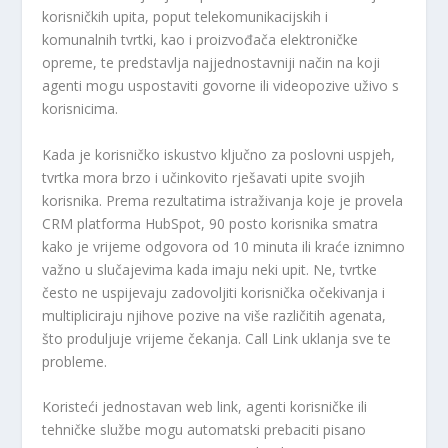
korisničkih upita, poput telekomunikacijskih i
komunalnih tvrtki, kao i proizvođača elektroničke
opreme, te predstavlja najjednostavniji način na koji
agenti mogu uspostaviti govorne ili videopozive uživo s
korisnicima.
Kada je korisničko iskustvo ključno za poslovni uspjeh,
tvrtka mora brzo i učinkovito rješavati upite svojih
korisnika. Prema rezultatima istraživanja koje je provela
CRM platforma HubSpot, 90 posto korisnika smatra
kako je vrijeme odgovora od 10 minuta ili kraće iznimno
važno u slučajevima kada imaju neki upit. Ne, tvrtke
često ne uspijevaju zadovoljiti korisnička očekivanja i
multipliciraju njihove pozive na više različitih agenata,
što produljuje vrijeme čekanja. Call Link uklanja sve te
probleme.
Koristeći jednostavan web link, agenti korisničke ili
tehničke službe mogu automatski prebaciti pisano