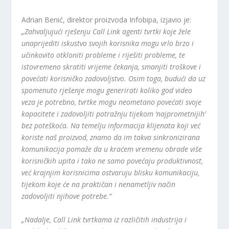
Adrian Benić, direktor proizvoda Infobipa, izjavio je:
„Zahvaljujući rješenju Call Link agenti tvrtki koje žele
unaprijediti iskustvo svojih korisnika mogu vrlo brzo i
učinkovito otkloniti probleme i riješiti probleme, te
istovremeno skratiti vrijeme čekanja, smanjiti troškove i
povećati korisničko zadovoljstvo. Osim toga, budući da uz
spomenuto rješenje mogu generirati koliko god video
veza je potrebno, tvrtke mogu neometano povećati svoje
kapacitete i zadovoljiti potražnju tijekom ‘najprometnijih’
bez poteškoća. Na temelju informacija klijenata koji već
koriste naš proizvod, znamo da im takva sinkronizirana
komunikacija pomaže da u kraćem vremenu obrade više
korisničkih upita i tako ne samo povećaju produktivnost,
već krajnjim korisnicima ostvaruju blisku komunikaciju,
tijekom koje će na praktičan i nenametljiv način
zadovoljiti njihove potrebe.“
„Nadalje, Call Link tvrtkama iz različitih industrija i