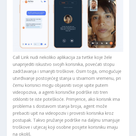
Call Link nudi nekoliko aplikacija za tvrtke koje žele
unaprijediti iskustvo svojih korisnika, povećati stopu
zadržavanja i smanjiti troškove. Osim toga, omogućuje
utvrđivanje postojećeg stanja u stvarnom vremenu, pri
čemu korisnici mogu objasniti svoje upite putem
videopoziva, a agenti korisničke podrške isti tren
otkloniti te iste poteškoće. Primjerice, ako korisnik ima
problema s dostavom stanja broja, agent može
prebaciti upit na videopoziv i provesti korisnika kroz
postupak. Takvo pružanje podrške na daljinu smanjuje
troškove i utjecaj koji osobne posjete korisniku imaju
na okoliš.