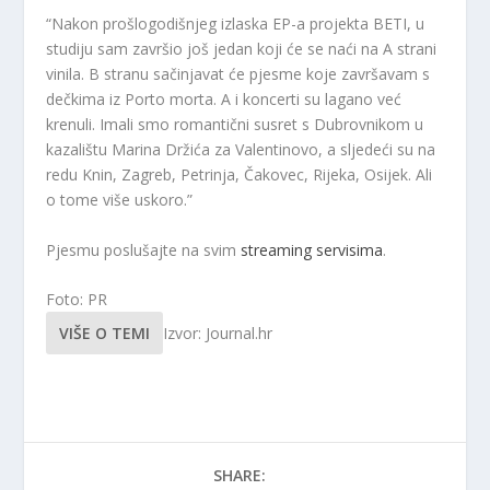
“Nakon prošlogodišnjeg izlaska EP-a projekta BETI, u
studiju sam završio još jedan koji će se naći na A strani
vinila. B stranu sačinjavat će pjesme koje završavam s
dečkima iz Porto morta. A i koncerti su lagano već
krenuli. Imali smo romantični susret s Dubrovnikom u
kazalištu Marina Držića za Valentinovo, a sljedeći su na
redu Knin, Zagreb, Petrinja, Čakovec, Rijeka, Osijek. Ali
o tome više uskoro.”
Pjesmu poslušajte na svim
streaming servisima
.
Foto: PR
VIŠE O TEMI
Izvor: Journal.hr
SHARE: