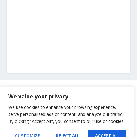
Marketing
We value your privacy
Impressum
We use cookies to enhance your browsing experience,
serve personalized ads or content, and analyze our traffic.
By clicking "Accept All", you consent to our use of cookies.
Uvjeti korištenja
CUSTOMIZE
REJECT ALL
ACCEPT ALL