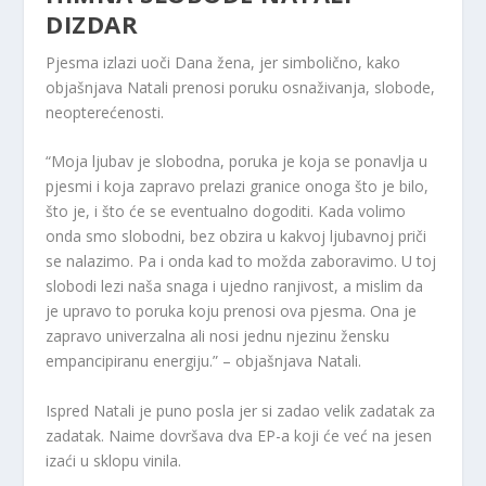
DIZDAR
Pjesma izlazi uoči Dana žena, jer simbolično, kako
objašnjava Natali prenosi poruku osnaživanja, slobode,
neopterećenosti.
“Moja ljubav je slobodna, poruka je koja se ponavlja u
pjesmi i koja zapravo prelazi granice onoga što je bilo,
što je, i što će se eventualno dogoditi. Kada volimo
onda smo slobodni, bez obzira u kakvoj ljubavnoj priči
se nalazimo. Pa i onda kad to možda zaboravimo. U toj
slobodi lezi naša snaga i ujedno ranjivost, a mislim da
je upravo to poruka koju prenosi ova pjesma. Ona je
zapravo univerzalna ali nosi jednu njezinu žensku
empancipiranu energiju.” – objašnjava Natali.
Ispred Natali je puno posla jer si zadao velik zadatak za
zadatak. Naime dovršava dva EP-a koji će već na jesen
izaći u sklopu vinila.