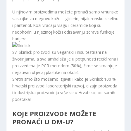
U njihovim proizvodima možete pronaći samo vrhunske
sastojke za njegovu kožu – glicerin, hijaluronsku kiselinu
i pantenol. Koži vraćaju vlagu i ceramide koji su
neophodni u njezinoj koži i održavanju zdrave funkcije
barijere.
Svi Skinlick proizvodi su veganski i nisu testirani na
životinjama, a sva ambalaža je u potpunosti reciklirana i
proizvedena je PCR metodom (50%), čime se smanjuje
negativan utjecaj plastike na okoliš.
Sretni smo što možemo izjaviti i kako je Skinlick 100 %
hrvatski proizvod: laboratorijski razvoj, dizajn proizvoda
i industrijska proizvodnja vrše se u Hrvatskoj od samih
početaka!
KOJE PROIZVODE MOŽETE
PRONAĆI U DM-U?