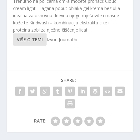
Trenutno na policama dm-a možete pronaći: Cloud
cream light – lagana poput oblaka gel krema bez ulja
idealna za osnovnu dnevnu njegu mješovite i masne
kože te Kindwash – kombinacija ekstrakta cike i
proteina zobi za nježno čišćenje lica!
VIŠE O TEMI
Izvor: Journal.hr
SHARE:
RATE: