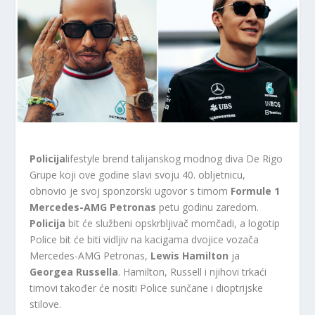
Policija
lifestyle brend talijanskog modnog diva De Rigo
Grupe koji ove godine slavi svoju 40. obljetnicu,
obnovio je svoj sponzorski ugovor s timom
Formule 1
Mercedes-AMG Petronas
petu godinu zaredom.
Policija
bit će službeni opskrbljivač momčadi, a logotip
Police bit će biti vidljiv na kacigama dvojice vozača
Mercedes-AMG Petronas,
Lewis Hamilton
ja
Georgea Russella
. Hamilton, Russell i njihovi trkaći
timovi također će nositi Police sunčane i dioptrijske
stilove.