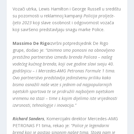
Vozači utrka, Lewis Hamilton i George Russell u središtu
su pozornosti u reklamnoj kampanji
Policija proljeće-
ljeto 2023
koji slave osobnost i odgovornost vozača
koji savršeno predstavljaju snagu marke Police.
Massimo De Rigo
izvršni potpredsjednik De Rigo
grupe, dodao je:
“Iznimno smo ponosni na obnovljeno
prestižno partnerstvo između brenda Policea – našeg
vodećeg kućnog brenda, koji ove godine slavi svoju 40.
godišnjicu – i Mercedes-AMG Petronas Formule 1 tima.
Ovo partnerstvo predstavlja jedinstvenu priliku kako
bismo osnažili naše veze s jednim od najpopularnijih
svjetskih sportova te se pridružili najboljem svjetskom
vremenu na stazi – time s kojim dijelimo iste vrijednosti
izvrsnosti, tehnologije i inovacija.”
Richard Sanders
,
Komercijalni direktor Mercedes-AMG
PETRONAS F1 tima, rekao je:
“Police je legendarni
brend koji je postao sinonim našeg tima. Stoga nam je