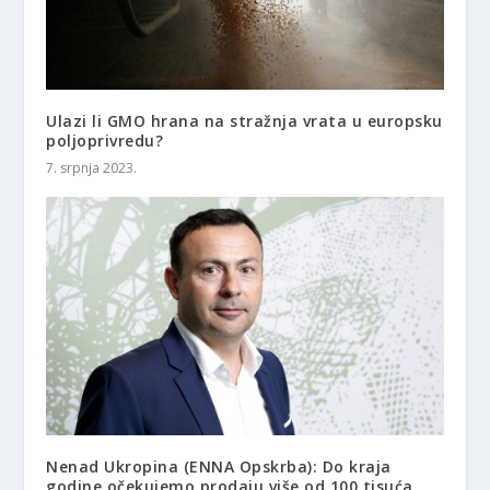
Ulazi li GMO hrana na stražnja vrata u europsku
poljoprivredu?
7. srpnja 2023.
Nenad Ukropina (ENNA Opskrba): Do kraja
godine očekujemo prodaju više od 100 tisuća