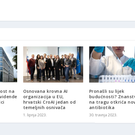
nost na
Osnovana krovna AI
Pronašli su lijek
ividende
organizacija u EU,
budućnosti? Znanst
ci
hrvatski CroAI jedan od
na tragu otkrića no
temeljnih osnivača
antibiotika
1. lipnja 2023.
30. travnja 2023.