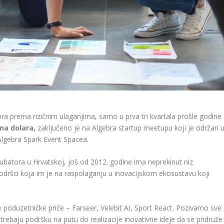
ra prema rizičnim ulaganjima, samo u prva tri kvartala prošle godine
una dolara,
zaključeno je na Algebra startup meetupu koji je održan 
lgebra Spark Event Spacea.
kubatora u Hrvatskoj, još od 2012. godine ima neprekinut niz
podršci koja im je na raspolaganju u inovacijskom ekosustavu koji
 poduzetničke priče – Farseer, Velebit AI, Sport React. Pozivamo sve
 trebaju podršku na putu do realizacije inovativne ideje da se pridruže