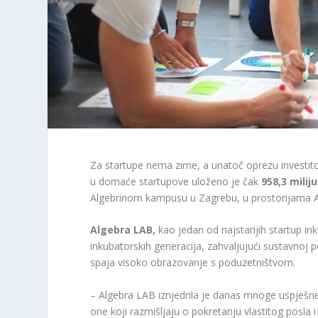
Za startupe nema zime, a unatoč oprezu investito
u domaće startupove uloženo je čak
958,3 milij
Algebrinom kampusu u Zagrebu, u prostorijama A
Algebra LAB,
kao jedan od najstarijih startup in
inkubatorskih generacija, zahvaljujući sustavnoj 
spaja visoko obrazovanje s poduzetništvom.
– Algebra LAB iznjedrila je danas mnoge uspješne
one koji razmišljaju o pokretanju vlastitog posla i