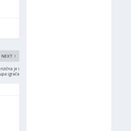
NEXT
izična je i
upa igrača