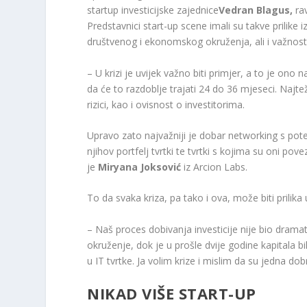
startup investicijske zajednice
Vedran Blagus,
rav
Predstavnici start-up scene imali su takve prilike 
društvenog i ekonomskog okruženja, ali i važnosti
– U krizi je uvijek važno biti primjer, a to je ono n
da će to razdoblje trajati 24 do 36 mjeseci. Najtež
rizici, kao i ovisnost o investitorima.
Upravo zato najvažniji je dobar networking s poten
njihov portfelj tvrtki te tvrtki s kojima su oni pov
je
Miryana Joksović
iz Arcion Labs.
To da svaka kriza, pa tako i ova, može biti prilika 
– Naš proces dobivanja investicije nije bio dramati
okruženje, dok je u prošle dvije godine kapitala
u IT tvrtke. Ja volim krize i mislim da su jedna dobr
NIKAD VIŠE START-UP