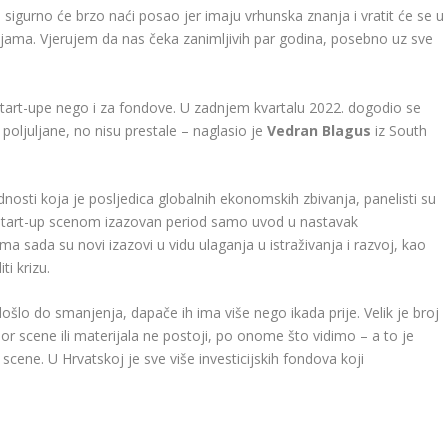
lea sigurno će brzo naći posao jer imaju vrhunska znanja i vratit će se u
jama. Vjerujem da nas čeka zanimljivih par godina, posebno uz sve
a start-upe nego i za fondove. U zadnjem kvartalu 2022. dogodio se
 poljuljane, no nisu prestale – naglasio je
Vedran Blagus
iz South
nosti koja je posljedica globalnih ekonomskih zbivanja, panelisti su
m start-up scenom izazovan period samo uvod u nastavak
a sada su novi izazovi u vidu ulaganja u istraživanja i razvoj, kao
i krizu.
e došlo do smanjenja, dapače ih ima više nego ikada prije. Velik je broj
amor scene ili materijala ne postoji, po onome što vidimo – a to je
 scene. U Hrvatskoj je sve više investicijskih fondova koji