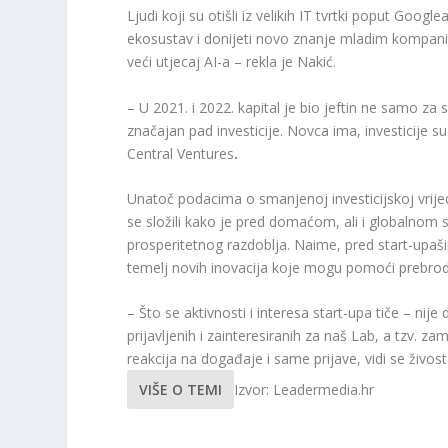
Ljudi koji su otišli iz velikih IT tvrtki poput Goog
ekosustav i donijeti novo znanje mladim kompani
veći utjecaj AI-a – rekla je Nakić.
– U 2021. i 2022. kapital je bio jeftin ne samo z
značajan pad investicije. Novca ima, investicije su
Central Ventures
.
Unatoč podacima o smanjenoj investicijskoj vrijed
se složili kako je pred domaćom, ali i globalno
prosperitetnog razdoblja. Naime, pred start-upašim
temelj novih inovacija koje mogu pomoći prebrodit
– Što se aktivnosti i interesa start-upa tiče – nij
prijavljenih i zainteresiranih za naš Lab, a tzv. z
reakcija na događaje i same prijave, vidi se živost
VIŠE O TEMI
Izvor: Leadermedia.hr