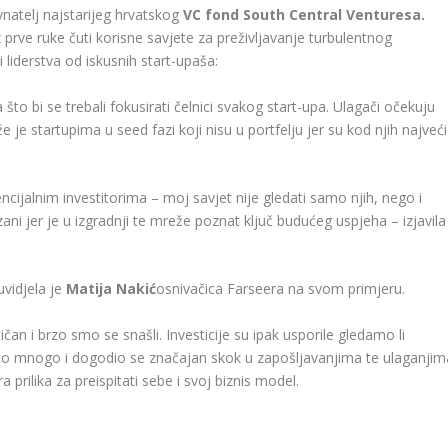
natelj najstarijeg hrvatskog
VC fond South Central Venturesa.
iz prve ruke čuti korisne savjete za preživljavanje turbulentnog
 liderstva od iskusnih start-upaša:
a što bi se trebali fokusirati čelnici svakog start-upa. Ulagači očekuju
e je startupima u seed fazi koji nisu u portfelju jer su kod njih najveći
cijalnim investitorima – moj savjet nije gledati samo njih, nego i
ezani jer je u izgradnji te mreže poznat ključ budućeg uspjeha – izjavila
uvidjela je
Matija Nakić
osnivačica Farseera na svom primjeru.
čan i brzo smo se snašli. Investicije su ipak usporile gledamo li
 bilo mnogo i dogodio se značajan skok u zapošljavanjima te ulaganjim
a prilika za preispitati sebe i svoj biznis model.