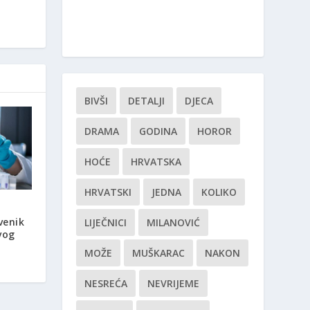
BIVŠI
DETALJI
DJECA
DRAMA
GODINA
HOROR
HOĆE
HRVATSKA
HRVATSKI
JEDNA
KOLIKO
venik
LIJEČNICI
MILANOVIĆ
vog
MOŽE
MUŠKARAC
NAKON
NESREĆA
NEVRIJEME