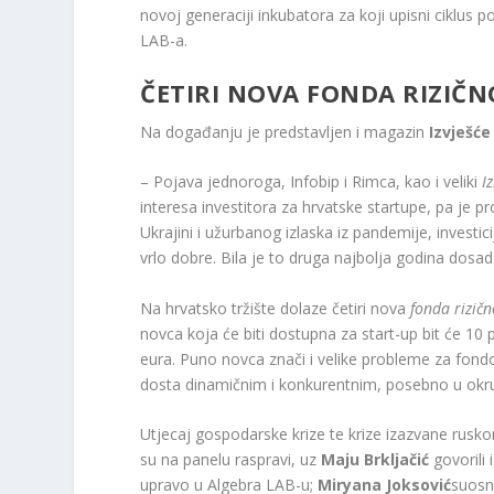
novoj generaciji inkubatora za koji upisni ciklus 
LAB-a.
ČETIRI NOVA FONDA RIZIČN
Na događanju je predstavljen i magazin
Izvješće
– Pojava jednoroga, Infobip i Rimca, kao i veliki
I
interesa investitora za hrvatske startupe, pa je p
Ukrajini i užurbanog izlaska iz pandemije, investicij
vrlo dobre. Bila je to druga najbolja godina dosa
Na hrvatsko tržište dolaze četiri nova
fonda rizičn
novca koja će biti dostupna za start-up bit će 10
eura. Puno novca znači i velike probleme za fondov
dosta dinamičnim i konkurentnim, posebno u okruž
Utjecaj gospodarske krize te krize izazvane rusko
su na panelu raspravi, uz
Maju Brkljačić
govorili 
upravo u Algebra LAB-u;
Miryana Joksović
suosn