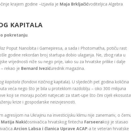
počinje krajem godine –
izjavila je
Maja Brkljačić
voditeljica Algebra
OG KAPITALA
 o pokretanju
.
zlaz
Poput Nanobita i Gamepiresa, a sada i Photomatha, potiču rast
rošle godine rekordan broj startupa dobio ulaganja. Ne, zbog rata u
ske vrijednosti niže su nego prije, iako su za hrvatske prilike i dalje
d – rekao je
Bernard Ivezić
urednik magazina.
og kapitala
(fondovi rizičnog kapitala). U sljedećih pet godina količina
 puta veća nego što je bila u proteklom razdoblju – oko 300 milijuna
e koji se moraju početi natjecati za start-upe što čini cijeli ekosusta
enju krize i gospodarske neizvjesnosti.
m agresijom na Ukrajinu na investicijsku klimu nije zanemariv, o čem
i
Matija Nakić
osnivačica hrvatskog fintecha
Farseera
koji je stasao
ivačica
Arcion Labsa i članica Uprave ACAP
-a te veteran hrvatske